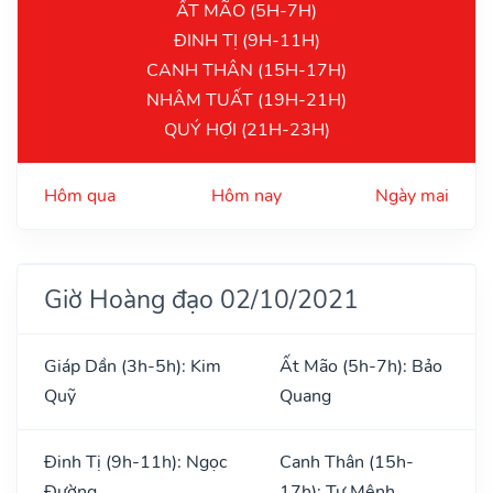
ẤT MÃO (5H-7H)
ĐINH TỊ (9H-11H)
CANH THÂN (15H-17H)
NHÂM TUẤT (19H-21H)
QUÝ HỢI (21H-23H)
Hôm qua
Hôm nay
Ngày mai
Giờ Hoàng đạo 02/10/2021
Giáp Dần (3h-5h): Kim
Ất Mão (5h-7h): Bảo
Quỹ
Quang
Đinh Tị (9h-11h): Ngọc
Canh Thân (15h-
Đường
17h): Tư Mệnh