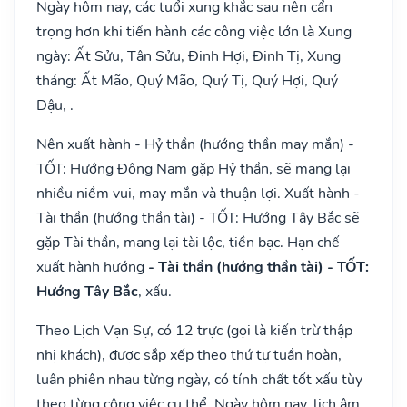
Ngày hôm nay, các tuổi xung khắc sau nên cẩn
trọng hơn khi tiến hành các công việc lớn là Xung
ngày: Ất Sửu, Tân Sửu, Đinh Hợi, Đinh Tị, Xung
tháng: Ất Mão, Quý Mão, Quý Tị, Quý Hợi, Quý
Dậu, .
Nên xuất hành - Hỷ thần (hướng thần may mắn) -
TỐT: Hướng Đông Nam gặp Hỷ thần, sẽ mang lại
nhiều niềm vui, may mắn và thuận lợi. Xuất hành -
Tài thần (hướng thần tài) - TỐT: Hướng Tây Bắc sẽ
gặp Tài thần, mang lại tài lộc, tiền bạc. Hạn chế
xuất hành hướng
- Tài thần (hướng thần tài) - TỐT:
Hướng Tây Bắc
, xấu.
Theo Lịch Vạn Sự, có 12 trực (gọi là kiến trừ thập
nhị khách), được sắp xếp theo thứ tự tuần hoàn,
luân phiên nhau từng ngày, có tính chất tốt xấu tùy
theo từng công việc cụ thể. Ngày hôm nay, lịch âm