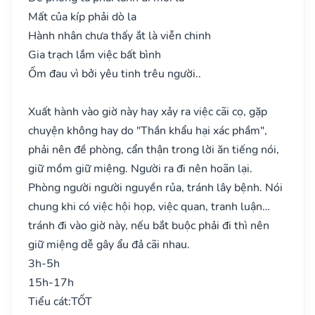
Mất của kíp phải dò la
Hành nhân chưa thấy ắt là viễn chinh
Gia trạch lắm việc bất bình
Ốm đau vì bởi yêu tinh trêu người..
Xuất hành vào giờ này hay xảy ra việc cãi cọ, gặp
chuyện không hay do "Thần khẩu hại xác phầm",
phải nên đề phòng, cẩn thận trong lời ăn tiếng nói,
giữ mồm giữ miệng. Người ra đi nên hoãn lại.
Phòng người người nguyền rủa, tránh lây bệnh. Nói
chung khi có việc hội họp, việc quan, tranh luận…
tránh đi vào giờ này, nếu bắt buộc phải đi thì nên
giữ miệng dễ gây ẩu đả cãi nhau.
3h-5h
15h-17h
Tiểu cát:
TỐT