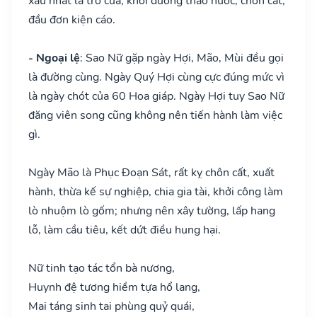
xấu nhất là trổ cửa, khơi đường tháo nước, chôn cất,
đầu đơn kiện cáo.
- Ngoại lệ
: Sao Nữ gặp ngày Hợi, Mão, Mùi đều gọi
là đường cùng. Ngày Quý Hợi cùng cực đúng mức vì
là ngày chót của 60 Hoa giáp. Ngày Hợi tuy Sao Nữ
đăng viên song cũng không nên tiến hành làm việc
gì.
Ngày Mão là Phục Đoạn Sát, rất kỵ chôn cất, xuất
hành, thừa kế sự nghiệp, chia gia tài, khởi công làm
lò nhuộm lò gốm; nhưng nên xây tường, lấp hang
lỗ, làm cầu tiêu, kết dứt điều hung hại.
Nữ tinh tạo tác tổn bà nương,
Huynh đệ tương hiềm tựa hổ lang,
Mai táng sinh tai phùng quỷ quái,