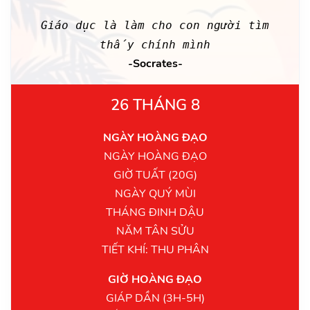
Giáo dục là làm cho con người tìm
thấy chính mình
-Socrates-
26 THÁNG 8
NGÀY HOÀNG ĐẠO
NGÀY HOÀNG ĐẠO
GIỜ TUẤT (20G)
NGÀY QUÝ MÙI
THÁNG ĐINH DẬU
NĂM TÂN SỬU
TIẾT KHÍ: THU PHÂN
GIỜ HOÀNG ĐẠO
GIÁP DẦN (3H-5H)