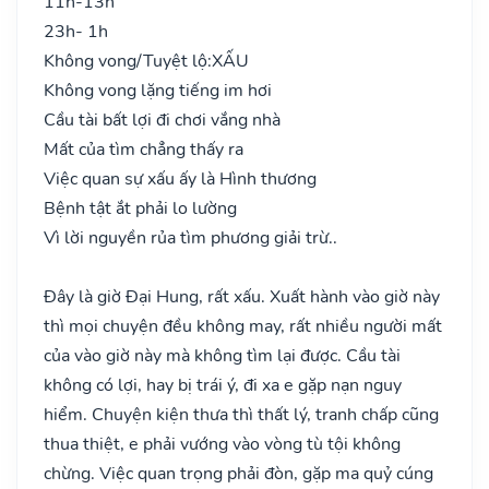
11h-13h
23h- 1h
Không vong/Tuyệt lộ:
XẤU
Không vong lặng tiếng im hơi
Cầu tài bất lợi đi chơi vắng nhà
Mất của tìm chẳng thấy ra
Việc quan sự xấu ấy là Hình thương
Bệnh tật ắt phải lo lường
Vì lời nguyền rủa tìm phương giải trừ..
Đây là giờ Đại Hung, rất xấu. Xuất hành vào giờ này
thì mọi chuyện đều không may, rất nhiều người mất
của vào giờ này mà không tìm lại được. Cầu tài
không có lợi, hay bị trái ý, đi xa e gặp nạn nguy
hiểm. Chuyện kiện thưa thì thất lý, tranh chấp cũng
thua thiệt, e phải vướng vào vòng tù tội không
chừng. Việc quan trọng phải đòn, gặp ma quỷ cúng