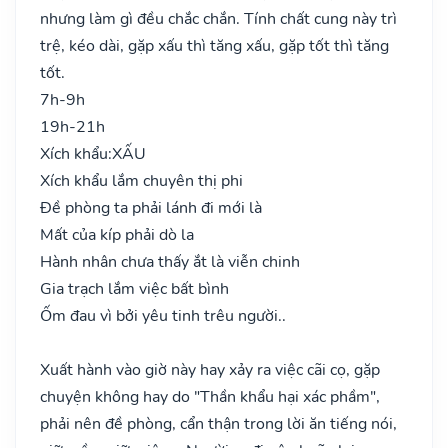
nhưng làm gì đều chắc chắn. Tính chất cung này trì
trệ, kéo dài, gặp xấu thì tăng xấu, gặp tốt thì tăng
tốt.
7h-9h
19h-21h
Xích khẩu:
XẤU
Xích khẩu lắm chuyên thị phi
Đề phòng ta phải lánh đi mới là
Mất của kíp phải dò la
Hành nhân chưa thấy ắt là viễn chinh
Gia trạch lắm việc bất bình
Ốm đau vì bởi yêu tinh trêu người..
Xuất hành vào giờ này hay xảy ra việc cãi cọ, gặp
chuyện không hay do "Thần khẩu hại xác phầm",
phải nên đề phòng, cẩn thận trong lời ăn tiếng nói,