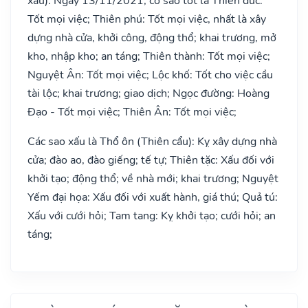
xấu). Ngày 13/11/2021, có sao tốt là Thiên đức:
Tốt mọi việc; Thiên phú: Tốt mọi việc, nhất là xây
dựng nhà cửa, khởi công, động thổ; khai trương, mở
kho, nhập kho; an táng; Thiên thành: Tốt mọi việc;
Nguyệt Ân: Tốt mọi việc; Lộc khố: Tốt cho việc cầu
tài lộc; khai trương; giao dịch; Ngọc đường: Hoàng
Đạo - Tốt mọi việc; Thiên Ân: Tốt mọi việc;
Các sao xấu là Thổ ôn (Thiên cẩu): Kỵ xây dựng nhà
cửa; đào ao, đào giếng; tế tự; Thiên tặc: Xấu đối với
khởi tạo; động thổ; về nhà mới; khai trương; Nguyệt
Yếm đại họa: Xấu đối với xuất hành, giá thú; Quả tú:
Xấu với cưới hỏi; Tam tang: Kỵ khởi tạo; cưới hỏi; an
táng;