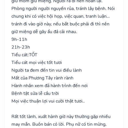
giữ mồm giữ miệng. Người ra đi nên hoãn lại.
Phòng người người nguyền rủa, tránh lây bệnh. Nói
chung khi có việc hội họp, việc quan, tranh luận…
tránh đi vào giờ này, nếu bắt buộc phải đi thì nên
giữ miệng dễ gây ẩu đả cãi nhau.
9h-11h
21h-23h
Tiểu cát:
TỐT
Tiểu cát mọi việc tốt tươi
Người ta đem đến tin vui điều lành
Mất của Phương Tây rành rành
Hành nhân xem đã hành trình đến nơi
Bệnh tật sửa lễ cầu trời
Mọi việc thuận lợi vui cười thật tươi..
Rất tốt lành, xuất hành giờ này thường gặp nhiều
may mắn. Buôn bán có lời. Phụ nữ có tin mừng,