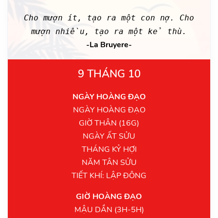
Cho mượn ít, tạo ra một con nợ. Cho
mượn nhiều, tạo ra một kẻ thù.
-La Bruyere-
9 THÁNG 10
NGÀY HOÀNG ĐẠO
NGÀY HOÀNG ĐẠO
GIỜ THÂN (16G)
NGÀY ẤT SỬU
THÁNG KỶ HỢI
NĂM TÂN SỬU
TIẾT KHÍ: LẬP ĐÔNG
GIỜ HOÀNG ĐẠO
MẬU DẦN (3H-5H)