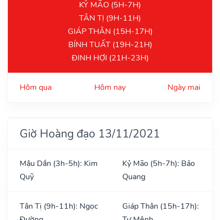
KỶ MÃO (5H-7H)
TÂN TỊ (9H-11H)
GIÁP THÂN (15H-17H)
BÍNH TUẤT (19H-21H)
ĐINH HỢI (21H-23H)
Hôm qua
Hôm nay
Ngày mai
Giờ Hoàng đạo 13/11/2021
Mậu Dần (3h-5h): Kim
Kỷ Mão (5h-7h): Bảo
Quỹ
Quang
Tân Tị (9h-11h): Ngọc
Giáp Thân (15h-17h):
Đường
Tư Mệnh