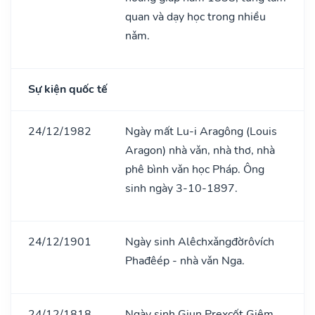
quan và dạy học trong nhiều
nǎm.
Sự kiện quốc tế
24/12/1982
Ngày mất Lu-i Aragông (Louis
Aragon) nhà vǎn, nhà thơ, nhà
phê bình vǎn học Pháp. Ông
sinh ngày 3-10-1897.
24/12/1901
Ngày sinh Alêchxǎngđờrôvích
Phađêép - nhà vǎn Nga.
24/12/1818
Ngày sinh Giun Prexcốt Giêm