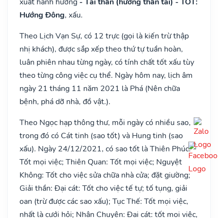
xuất hành hướng
- Tài thần (hướng thần tài) - TỐT:
Hướng Đông
, xấu.
Theo Lịch Vạn Sự, có 12 trực (gọi là kiến trừ thập
nhị khách), được sắp xếp theo thứ tự tuần hoàn,
luân phiên nhau từng ngày, có tính chất tốt xấu tùy
theo từng công việc cụ thể. Ngày hôm nay, lịch âm
ngày 21 tháng 11 năm 2021 là Phá (Nên chữa
bệnh, phá dỡ nhà, đồ vật.).
Theo Ngọc hạp thông thư, mỗi ngày có nhiều sao,
trong đó có Cát tinh (sao tốt) và Hung tinh (sao
xấu). Ngày 24/12/2021, có sao tốt là Thiên Phúc:
Tốt mọi việc; Thiên Quan: Tốt mọi việc; Nguyệt
Không: Tốt cho việc sửa chữa nhà cửa; đặt giường;
Giải thần: Đại cát: Tốt cho việc tế tự; tố tụng, giải
oan (trừ được các sao xấu); Tục Thế: Tốt mọi việc,
nhất là cưới hỏi; Nhân Chuyên: Đại cát: tốt mọi việc,