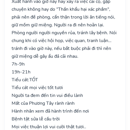
Xuất hành vào giờ này hay xảy ra việc cãi cọ, gặp
chuyện không hay do "Thần khẩu hại xác phầm",
phải nên đề phòng, cẩn thận trong lời ăn tiếng nói,
giữ mồm giữ miệng. Người ra đi nên hoãn lại.
Phòng người người nguyền rủa, tránh lây bệnh. Nói
chung khi có việc hội họp, việc quan, tranh luận…
tránh đi vào giờ này, nếu bắt buộc phải đi thì nên
giữ miệng dễ gây ẩu đả cãi nhau.
7h-9h
19h-21h
Tiểu cát:
TỐT
Tiểu cát mọi việc tốt tươi
Người ta đem đến tin vui điều lành
Mất của Phương Tây rành rành
Hành nhân xem đã hành trình đến nơi
Bệnh tật sửa lễ cầu trời
Mọi việc thuận lợi vui cười thật tươi..