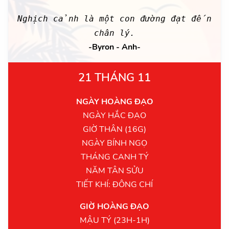
Nghịch cảnh là một con đường đạt đến
chân lý.
-Byron - Anh-
21 THÁNG 11
NGÀY HOÀNG ĐẠO
NGÀY HẮC ĐẠO
GIỜ THÂN (16G)
NGÀY BÍNH NGỌ
THÁNG CANH TÝ
NĂM TÂN SỬU
TIẾT KHÍ: ĐÔNG CHÍ
GIỜ HOÀNG ĐẠO
MẬU TÝ (23H-1H)