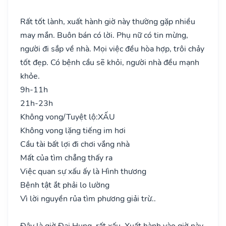
Rất tốt lành, xuất hành giờ này thường gặp nhiều
may mắn. Buôn bán có lời. Phụ nữ có tin mừng,
người đi sắp về nhà. Mọi việc đều hòa hợp, trôi chảy
tốt đẹp. Có bệnh cầu sẽ khỏi, người nhà đều mạnh
khỏe.
9h-11h
21h-23h
Không vong/Tuyệt lộ:
XẤU
Không vong lặng tiếng im hơi
Cầu tài bất lợi đi chơi vắng nhà
Mất của tìm chẳng thấy ra
Việc quan sự xấu ấy là Hình thương
Bệnh tật ắt phải lo lường
Vì lời nguyền rủa tìm phương giải trừ..
Đây là giờ Đại Hung, rất xấu. Xuất hành vào giờ này