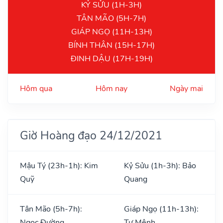
KỶ SỬU (1H-3H)
TÂN MÃO (5H-7H)
GIÁP NGỌ (11H-13H)
BÍNH THÂN (15H-17H)
ĐINH DẬU (17H-19H)
Hôm qua
Hôm nay
Ngày mai
Giờ Hoàng đạo 24/12/2021
Mậu Tý (23h-1h): Kim
Kỷ Sửu (1h-3h): Bảo
Quỹ
Quang
Tân Mão (5h-7h):
Giáp Ngọ (11h-13h):
Ngọc Đường
Tư Mệnh