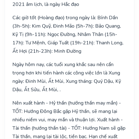
2021 âm lịch, là ngày Hắc đạo
Các giờ tốt (Hoàng đạo) trong ngày là: Bính Dần
(3h-5h): Kim Quỹ, Đinh Mão (5h-7h): Bảo Quang,
Kỷ Tị (9h-11h): Ngọc Đường, Nhâm Thân (15h-
17h): Tư Mệnh, Giáp Tuất (19h-21h): Thanh Long,
Ất Hợi (21h-23h): Minh Đường
Ngày hôm nay, các tuổi xung khắc sau nên cẩn
trọng hơn khi tiến hành các công việc lớn là Xung
ngày: Đinh Mùi, Ất Mùi, Xung tháng: Quý Dậu, Kỷ
Dậu, Ất Sửu, Ất Mùi, .
Nên xuất hành - Hỷ thần (hướng thần may mắn) -
TỐT: Hướng Đông Bắc gặp Hỷ thần, sẽ mang lại
nhiều niềm vui, may mắn và thuận lợi. Xuất hành -
Tài thần (hướng thần tài) - TỐT: Hướng Nam sẽ gặp
Tài thần, mang lại tài lộc, tiền bạc. Hạn chế xuất