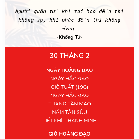
Người quân tử khi tai họa đến thì
không sợ, khi phúc đến thì không
mừng.
-Khổng Tử-
30 THÁNG 2
NGÀY HOÀNG ĐẠO
NGÀY HẮC ĐẠO
GIỜ TUẤT (19G)
NGÀY HẮC ĐẠO
THÁNG TÂN MÃO
NĂM TÂN SỬU
TIẾT KHÍ: THANH MINH
GIỜ HOÀNG ĐẠO