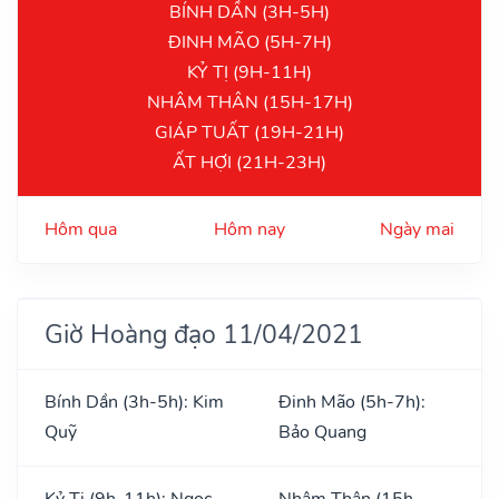
BÍNH DẦN (3H-5H)
ĐINH MÃO (5H-7H)
KỶ TỊ (9H-11H)
NHÂM THÂN (15H-17H)
GIÁP TUẤT (19H-21H)
ẤT HỢI (21H-23H)
Hôm qua
Hôm nay
Ngày mai
Giờ Hoàng đạo 11/04/2021
Bính Dần (3h-5h): Kim
Đinh Mão (5h-7h):
Quỹ
Bảo Quang
Kỷ Tị (9h-11h): Ngọc
Nhâm Thân (15h-