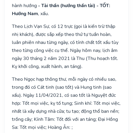
hành hướng
- Tài thần (hướng thần tài) - TỐT:
Hướng Nam
, xấu.
Theo Lịch Vạn Sự, có 12 trực (gọi là kiến trừ thập
nhị khách), được sắp xếp theo thứ tự tuần hoàn,
luân phiên nhau từng ngày, có tính chất tốt xấu tùy
theo từng công việc cụ thể. Ngày hôm nay, lịch âm
ngày 30 tháng 2 năm 2021 là Thu (Thu hoạch tốt.
Kỵ khởi công, xuất hành, an táng).
Theo Ngọc hạp thông thư, mỗi ngày có nhiều sao,
trong đó có Cát tinh (sao tốt) và Hung tinh (sao
xấu). Ngày 11/04/2021, có sao tốt là Nguyệt đức
hợp: Tốt mọi việc, kỵ tố tụng; Sinh khí: Tốt mọi việc,
nhất là xây dựng nhà cửa; tu tạo; động thổ ban nền;
trồng cây; Kính Tâm: Tốt đối với an táng; Đại Hồng
Sa: Tốt mọi việc; Hoàng Ân: ;