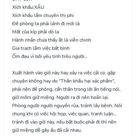
Xích khẩu:
XẤU
Xích khẩu lắm chuyên thị phi
Đề phòng ta phải lánh đi mới là
Mất của kíp phải dò la
Hành nhân chưa thấy ắt là viễn chinh
Gia trạch lắm việc bất bình
Ốm đau vì bởi yêu tinh trêu người..
Xuất hành vào giờ này hay xảy ra việc cãi cọ, gặp
chuyện không hay do "Thần khẩu hại xác phầm",
phải nên đề phòng, cẩn thận trong lời ăn tiếng nói,
giữ mồm giữ miệng. Người ra đi nên hoãn lại.
Phòng người người nguyền rủa, tránh lây bệnh. Nói
chung khi có việc hội họp, việc quan, tranh luận…
tránh đi vào giờ này, nếu bắt buộc phải đi thì nên
giữ miệng dễ gây ẩu đả cãi nhau.