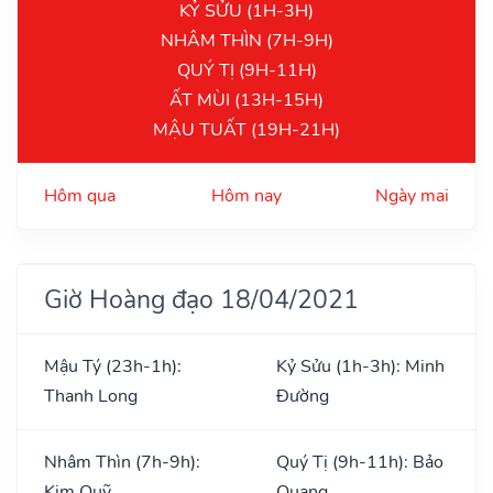
KỶ SỬU (1H-3H)
NHÂM THÌN (7H-9H)
QUÝ TỊ (9H-11H)
ẤT MÙI (13H-15H)
MẬU TUẤT (19H-21H)
Hôm qua
Hôm nay
Ngày mai
Giờ Hoàng đạo 18/04/2021
Mậu Tý (23h-1h):
Kỷ Sửu (1h-3h): Minh
Thanh Long
Đường
Nhâm Thìn (7h-9h):
Quý Tị (9h-11h): Bảo
Kim Quỹ
Quang