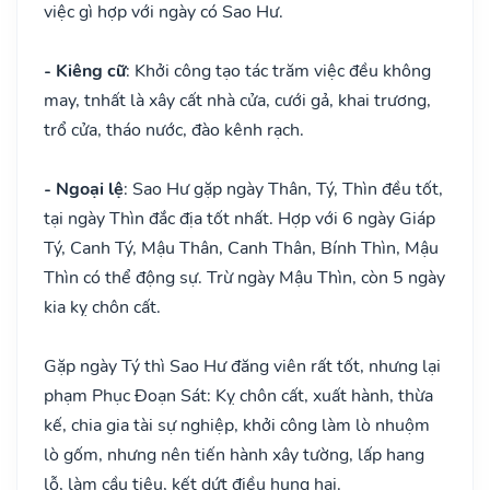
việc gì hợp với ngày có Sao Hư.
- Kiêng cữ
: Khởi công tạo tác trăm việc đều không
may, tnhất là xây cất nhà cửa, cưới gả, khai trương,
trổ cửa, tháo nước, đào kênh rạch.
- Ngoại lệ
: Sao Hư gặp ngày Thân, Tý, Thìn đều tốt,
tại ngày Thìn đắc địa tốt nhất. Hợp với 6 ngày Giáp
Tý, Canh Tý, Mậu Thân, Canh Thân, Bính Thìn, Mậu
Thìn có thể động sự. Trừ ngày Mậu Thìn, còn 5 ngày
kia kỵ chôn cất.
Gặp ngày Tý thì Sao Hư đăng viên rất tốt, nhưng lại
phạm Phục Đoạn Sát: Kỵ chôn cất, xuất hành, thừa
kế, chia gia tài sự nghiệp, khởi công làm lò nhuộm
lò gốm, nhưng nên tiến hành xây tường, lấp hang
lỗ, làm cầu tiêu, kết dứt điều hung hại.