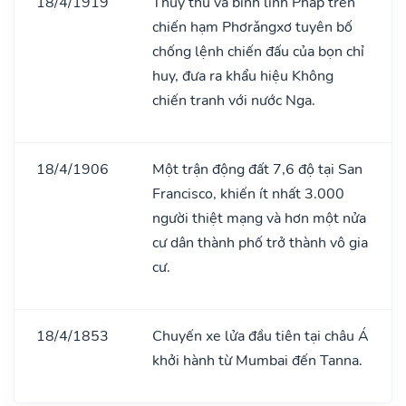
18/4/1919
Thuỷ thủ và binh lính Pháp trên
chiến hạm Phơrǎngxơ tuyên bố
chống lệnh chiến đấu của bọn chỉ
huy, đưa ra khẩu hiệu Không
chiến tranh với nước Nga.
18/4/1906
Một trận động đất 7,6 độ tại San
Francisco, khiến ít nhất 3.000
người thiệt mạng và hơn một nửa
cư dân thành phố trở thành vô gia
cư.
18/4/1853
Chuyến xe lửa đầu tiên tại châu Á
khởi hành từ Mumbai đến Tanna.