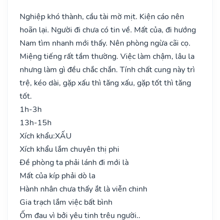
Nghiệp khó thành, cầu tài mờ mịt. Kiện cáo nên
hoãn lại. Người đi chưa có tin về. Mất của, đi hướng
Nam tìm nhanh mới thấy. Nên phòng ngừa cãi cọ.
Miệng tiếng rất tầm thường. Việc làm chậm, lâu la
nhưng làm gì đều chắc chắn. Tính chất cung này trì
trệ, kéo dài, gặp xấu thì tăng xấu, gặp tốt thì tăng
tốt.
1h-3h
13h-15h
Xích khẩu:
XẤU
Xích khẩu lắm chuyên thị phi
Đề phòng ta phải lánh đi mới là
Mất của kíp phải dò la
Hành nhân chưa thấy ắt là viễn chinh
Gia trạch lắm việc bất bình
Ốm đau vì bởi yêu tinh trêu người..