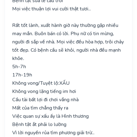
Bệnh tật sửa lễ cầu trời
Mọi việc thuận lợi vui cười thật tươi..
Rất tốt lành, xuất hành giờ này thường gặp nhiều
may mắn. Buôn bán có lời. Phụ nữ có tin mừng,
người đi sắp về nhà. Mọi việc đều hòa hợp, trôi chảy
tốt đẹp. Có bệnh cầu sẽ khỏi, người nhà đều mạnh
khỏe.
5h-7h
17h-19h
Không vong/Tuyệt lộ:
XẤU
Không vong lặng tiếng im hơi
Cầu tài bất lợi đi chơi vắng nhà
Mất của tìm chẳng thấy ra
Việc quan sự xấu ấy là Hình thương
Bệnh tật ắt phải lo lường
Vì lời nguyền rủa tìm phương giải trừ..