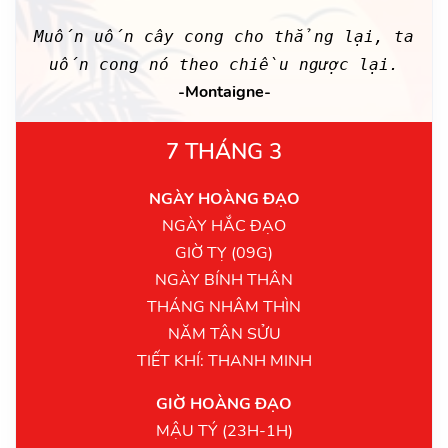
Muốn uốn cây cong cho thẳng lại, ta
uốn cong nó theo chiều ngược lại.
-Montaigne-
7 THÁNG 3
NGÀY HOÀNG ĐẠO
NGÀY HẮC ĐẠO
GIỜ TỴ (09G)
NGÀY BÍNH THÂN
THÁNG NHÂM THÌN
NĂM TÂN SỬU
TIẾT KHÍ: THANH MINH
GIỜ HOÀNG ĐẠO
MẬU TÝ (23H-1H)