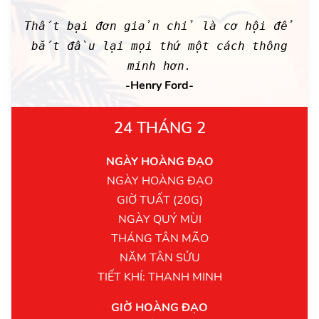
Thất bại đơn giản chỉ là cơ hội để
bắt đầu lại mọi thứ một cách thông
minh hơn.
-Henry Ford-
24 THÁNG 2
NGÀY HOÀNG ĐẠO
NGÀY HOÀNG ĐẠO
GIỜ TUẤT (20G)
NGÀY QUÝ MÙI
THÁNG TÂN MÃO
NĂM TÂN SỬU
TIẾT KHÍ: THANH MINH
GIỜ HOÀNG ĐẠO