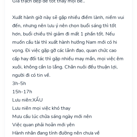
Gia trạch đẹp đẽ tốt thay mọi bề..
Xuất hành giờ này sẽ gặp nhiều điềm lành, niềm vui
đến, nhưng nên lưu ý nên chọn buổi sáng thì tốt
hơn, buổi chiều thì giảm đi mất 1 phần tốt. Nếu
muốn cầu tài thì xuất hành hướng Nam mới có hi
vọng. Đi việc gặp gỡ các lãnh đạo, quan chức cao
cấp hay đối tác thì gặp nhiều may mắn, mọi việc êm
xuôi, không cần lo lắng. Chăn nuôi đều thuận lợi,
người đi có tin về.
3h-5h
15h-17h
Lưu niên:
XẤU
Lưu niên mọi việc khó thay
Mưu cầu lúc chửa sáng ngày mới nên
Việc quan phải hoãn mới yên
Hành nhân đang tính đường nên chưa về