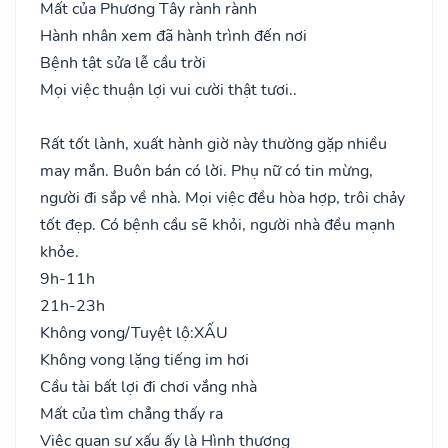
Mất của Phương Tây rành rành
Hành nhân xem đã hành trình đến nơi
Bệnh tật sửa lễ cầu trời
Mọi việc thuận lợi vui cười thật tươi..
Rất tốt lành, xuất hành giờ này thường gặp nhiều
may mắn. Buôn bán có lời. Phụ nữ có tin mừng,
người đi sắp về nhà. Mọi việc đều hòa hợp, trôi chảy
tốt đẹp. Có bệnh cầu sẽ khỏi, người nhà đều mạnh
khỏe.
9h-11h
21h-23h
Không vong/Tuyệt lộ:
XẤU
Không vong lặng tiếng im hơi
Cầu tài bất lợi đi chơi vắng nhà
Mất của tìm chẳng thấy ra
Việc quan sự xấu ấy là Hình thương