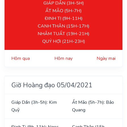
GIÁP DẦN (3H-5H)
ẤT MÃO (5H-7H)
ĐINH TỊ (9H-11H)
CANH THÂN (15H-17H)
NHÂM TUẤT (19H-21H)
QUÝ HỢI (21H-23H)
Hôm qua
Hôm nay
Ngày mai
Giờ Hoàng đạo 05/04/2021
Giáp Dần (3h-5h): Kim
Ất Mão (5h-7h): Bảo
Quỹ
Quang
Đinh Tị (9h-11h): Ngọc
Canh Thân (15h-