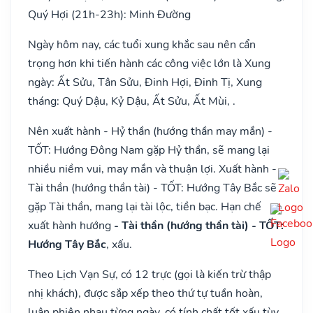
Quý Hợi (21h-23h): Minh Đường
Ngày hôm nay, các tuổi xung khắc sau nên cẩn
trọng hơn khi tiến hành các công việc lớn là Xung
ngày: Ất Sửu, Tân Sửu, Đinh Hợi, Đinh Tị, Xung
tháng: Quý Dậu, Kỷ Dậu, Ất Sửu, Ất Mùi, .
Nên xuất hành - Hỷ thần (hướng thần may mắn) -
TỐT: Hướng Đông Nam gặp Hỷ thần, sẽ mang lại
nhiều niềm vui, may mắn và thuận lợi. Xuất hành -
Tài thần (hướng thần tài) - TỐT: Hướng Tây Bắc sẽ
gặp Tài thần, mang lại tài lộc, tiền bạc. Hạn chế
xuất hành hướng
- Tài thần (hướng thần tài) - TỐT:
Hướng Tây Bắc
, xấu.
Theo Lịch Vạn Sự, có 12 trực (gọi là kiến trừ thập
nhị khách), được sắp xếp theo thứ tự tuần hoàn,
luân phiên nhau từng ngày, có tính chất tốt xấu tùy