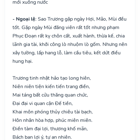
mới xuống nước
- Ngoại lệ
: Sao Trương gặp ngày Hợi, Mão, Mùi đều
tốt. Gặp ngày Mùi đăng viên rất tốt nhưng phạm
Phục Đoạn rất kỵ chôn cất, xuất hành, thừa kế, chia
lãnh gia tài, khởi công lò nhuộm lò gốm. Nhưng nên
xây tường, lấp hang lỗ, làm cầu tiêu, kết dứt điều
hung hại.
Trương tinh nhật hảo tạo long hiên,
Niên niên tiện kiến tiến trang điền,
Mai táng bất cửu thăng quan chức,
Đại đại vi quan cận Đế tiền,
Khai môn phóng thủy chiêu tài bạch,
Hôn nhân hòa hợp, phúc miên miên.
Điền tàm đại lợi, thương khố mãn,
Bách ban lợi ý, tự an nhiên.