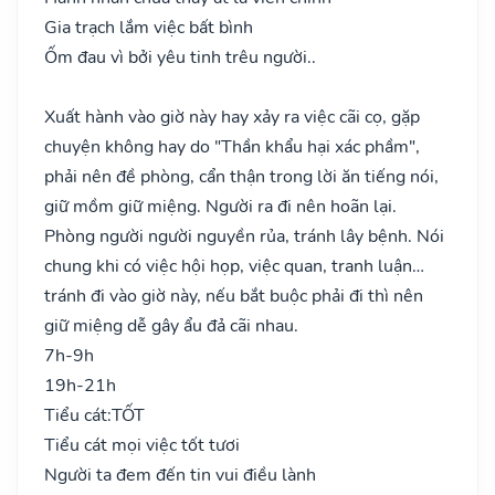
Gia trạch lắm việc bất bình
Ốm đau vì bởi yêu tinh trêu người..
Xuất hành vào giờ này hay xảy ra việc cãi cọ, gặp
chuyện không hay do "Thần khẩu hại xác phầm",
phải nên đề phòng, cẩn thận trong lời ăn tiếng nói,
giữ mồm giữ miệng. Người ra đi nên hoãn lại.
Phòng người người nguyền rủa, tránh lây bệnh. Nói
chung khi có việc hội họp, việc quan, tranh luận…
tránh đi vào giờ này, nếu bắt buộc phải đi thì nên
giữ miệng dễ gây ẩu đả cãi nhau.
7h-9h
19h-21h
Tiểu cát:
TỐT
Tiểu cát mọi việc tốt tươi
Người ta đem đến tin vui điều lành