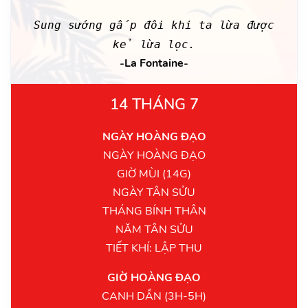
Sung sướng gấp đôi khi ta lừa được
kẻ lừa lọc.
-La Fontaine-
14 THÁNG 7
NGÀY HOÀNG ĐẠO
NGÀY HOÀNG ĐẠO
GIỜ MÙI (14G)
NGÀY TÂN SỬU
THÁNG BÍNH THÂN
NĂM TÂN SỬU
TIẾT KHÍ: LẬP THU
GIỜ HOÀNG ĐẠO
CANH DẦN (3H-5H)