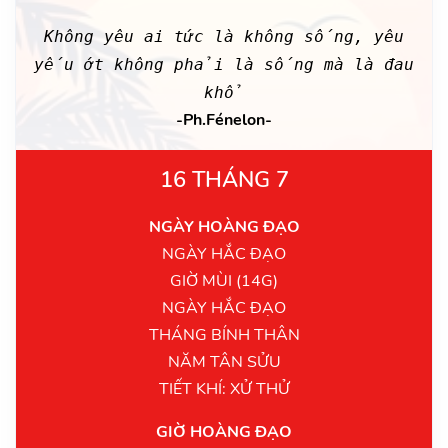
Không yêu ai tức là không sống, yêu
yếu ớt không phải là sống mà là đau
khổ
-Ph.Fénelon-
16 THÁNG 7
NGÀY HOÀNG ĐẠO
NGÀY HẮC ĐẠO
GIỜ MÙI (14G)
NGÀY HẮC ĐẠO
THÁNG BÍNH THÂN
NĂM TÂN SỬU
TIẾT KHÍ: XỬ THỬ
GIỜ HOÀNG ĐẠO