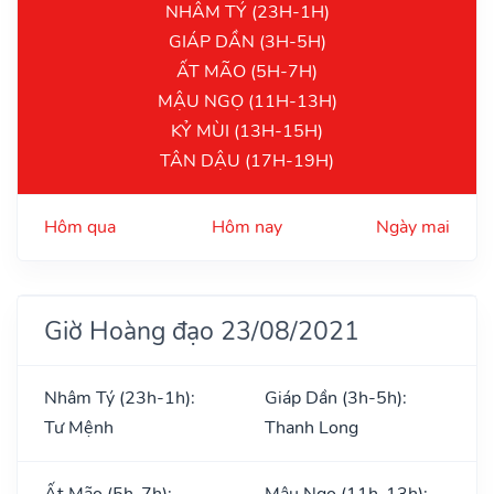
NHÂM TÝ (23H-1H)
GIÁP DẦN (3H-5H)
ẤT MÃO (5H-7H)
MẬU NGỌ (11H-13H)
KỶ MÙI (13H-15H)
TÂN DẬU (17H-19H)
Hôm qua
Hôm nay
Ngày mai
Giờ Hoàng đạo 23/08/2021
Nhâm Tý (23h-1h):
Giáp Dần (3h-5h):
Tư Mệnh
Thanh Long
Ất Mão (5h-7h):
Mậu Ngọ (11h-13h):