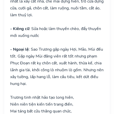
nhất là xây cất nhà, che mái dựng hiên, trổ cửa dựng
cửa, cưới gả, chôn cất, làm ruộng, nuôi tằm, cắt áo,
làm thuỷ lợi.
- Kiêng cữ
: Sửa hoặc làm thuyền chèo, đẩy thuyền
mới xuống nước
- Ngoại lệ
: Sao Trương gặp ngày Hợi, Mão, Mùi đều
tốt. Gặp ngày Mùi đăng viên rất tốt nhưng phạm
Phục Đoạn rất kỵ chôn cất, xuất hành, thừa kế, chia
lãnh gia tài, khởi công lò nhuộm lò gốm. Nhưng nên
xây tường, lấp hang lỗ, làm cầu tiêu, kết dứt điều
hung hại.
Trương tinh nhật hảo tạo long hiên,
Niên niên tiện kiến tiến trang điền,
Mai táng bất cửu thăng quan chức,