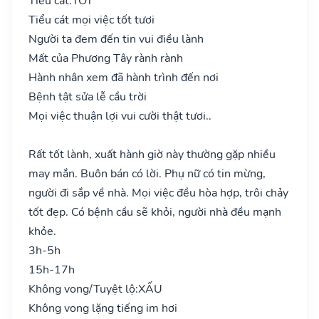
Tiểu cát:
TỐT
Tiểu cát mọi việc tốt tươi
Người ta đem đến tin vui điều lành
Mất của Phương Tây rành rành
Hành nhân xem đã hành trình đến nơi
Bệnh tật sửa lễ cầu trời
Mọi việc thuận lợi vui cười thật tươi..
Rất tốt lành, xuất hành giờ này thường gặp nhiều
may mắn. Buôn bán có lời. Phụ nữ có tin mừng,
người đi sắp về nhà. Mọi việc đều hòa hợp, trôi chảy
tốt đẹp. Có bệnh cầu sẽ khỏi, người nhà đều mạnh
khỏe.
3h-5h
15h-17h
Không vong/Tuyệt lộ:
XẤU
Không vong lặng tiếng im hơi