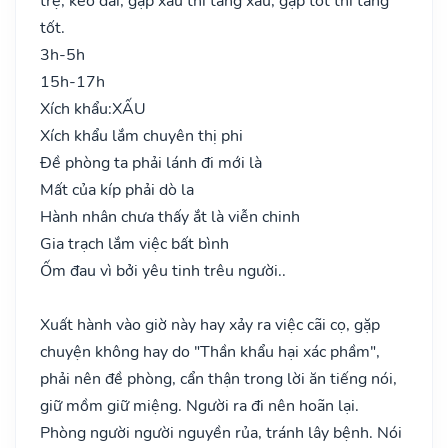
trệ, kéo dài, gặp xấu thì tăng xấu, gặp tốt thì tăng
tốt.
3h-5h
15h-17h
Xích khẩu:
XẤU
Xích khẩu lắm chuyên thị phi
Đề phòng ta phải lánh đi mới là
Mất của kíp phải dò la
Hành nhân chưa thấy ắt là viễn chinh
Gia trạch lắm việc bất bình
Ốm đau vì bởi yêu tinh trêu người..
Xuất hành vào giờ này hay xảy ra việc cãi cọ, gặp
chuyện không hay do "Thần khẩu hại xác phầm",
phải nên đề phòng, cẩn thận trong lời ăn tiếng nói,
giữ mồm giữ miệng. Người ra đi nên hoãn lại.
Phòng người người nguyền rủa, tránh lây bệnh. Nói