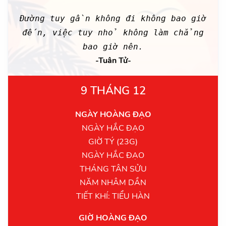
Đường tuy gần không đi không bao giờ
đến, việc tuy nhỏ không làm chẳng
bao giờ nên.
-Tuân Tử-
9 THÁNG 12
NGÀY HOÀNG ĐẠO
NGÀY HẮC ĐẠO
GIỜ TÝ (23G)
NGÀY HẮC ĐẠO
THÁNG TÂN SỬU
NĂM NHÂM DẦN
TIẾT KHÍ: TIỂU HÀN
GIỜ HOÀNG ĐẠO