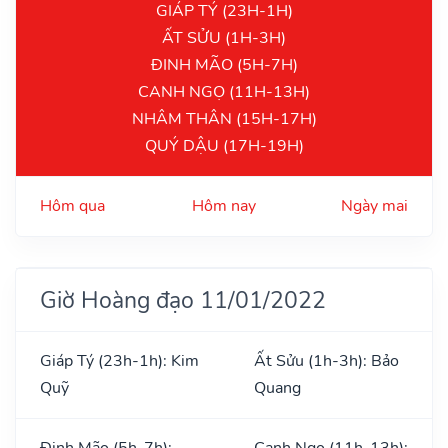
GIÁP TÝ (23H-1H)
ẤT SỬU (1H-3H)
ĐINH MÃO (5H-7H)
CANH NGỌ (11H-13H)
NHÂM THÂN (15H-17H)
QUÝ DẬU (17H-19H)
Hôm qua
Hôm nay
Ngày mai
Giờ Hoàng đạo 11/01/2022
Giáp Tý (23h-1h): Kim
Ất Sửu (1h-3h): Bảo
Quỹ
Quang
Đinh Mão (5h-7h):
Canh Ngọ (11h-13h):