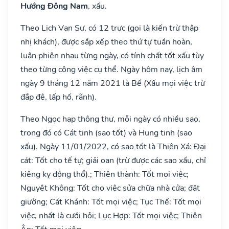
Hướng Đông Nam
, xấu.
Theo Lịch Vạn Sự, có 12 trực (gọi là kiến trừ thập
nhị khách), được sắp xếp theo thứ tự tuần hoàn,
luân phiên nhau từng ngày, có tính chất tốt xấu tùy
theo từng công việc cụ thể. Ngày hôm nay, lịch âm
ngày 9 tháng 12 năm 2021 là Bế (Xấu mọi việc trừ
đắp đê, lấp hố, rãnh).
Theo Ngọc hạp thông thư, mỗi ngày có nhiều sao,
trong đó có Cát tinh (sao tốt) và Hung tinh (sao
xấu). Ngày 11/01/2022, có sao tốt là Thiên Xá: Đại
cát: Tốt cho tế tự; giải oan (trừ được các sao xấu, chỉ
kiêng kỵ động thổ).; Thiên thành: Tốt mọi việc;
Nguyệt Không: Tốt cho việc sửa chữa nhà cửa; đặt
giường; Cát Khánh: Tốt mọi việc; Tục Thế: Tốt mọi
việc, nhất là cưới hỏi; Lục Hợp: Tốt mọi việc; Thiên