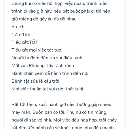
chung khi có việc hội họp, việc quan, tranh luận…
tránh đi vào giờ này, nếu bắt buộc phải đi thì nên
giữ miệng dễ gây ẩu đả cãi nhau.
5h-7h
17h-19h
Tiểu cát:
TỐT
Tiểu cát mọi việc tốt tươi
Người ta đem đến tin vui điều lành
Mất của Phương Tây rành rành
Hành nhân xem đã hành trình đến nơi
Bệnh tật sửa lễ cầu trời
Mọi việc thuận lợi vui cười thật tươi..
Rất tốt lành, xuất hành giờ này thường gặp nhiều
may mắn. Buôn bán có lời. Phụ nữ có tin mừng,
người đi sắp về nhà. Mọi việc đều hòa hợp, trôi chảy
tốt đẹp. Có bệnh cầu sẽ khỏi, người nhà đều mạnh