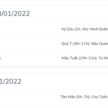
3/01/2022
Kỷ Sửu (1h-3h): Minh Đườ
Quý Tị (9h-11h): Bảo Qua
g
Mậu Tuất (19h-21h): Tư M
01/2022
Tân Mão (5h-7h): Chu Tước