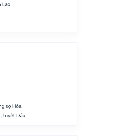
n Lao
ng sợ Hỏa.
, tuyệt Dậu.