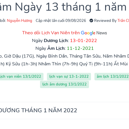
 âm Ngày 13 tháng 1 năm
 bởi:
Nguyễn Hương
Cập nhật lần cuối 09/08/2026
Reviewed By
Trần 
Theo dõi Lịch Vạn Niên trên
Ngày
Dương Lịch
:
13-01-2022
Ngày
Âm Lịch
:
11-12-2021
o, Giờ Dậu (17G), Ngày Bính Dần, Tháng Tân Sửu, Năm Nhâm D
h)
Kỷ Sửu (1h-3h)
Nhâm Thìn (7h-9h)
Quý Tị (9h-11h)
Ất Mùi
lịch vạn niên 13/1/2022
lịch vạn sự 13-1-2022
âm lịch 13/1/2022
lịch âm dương 13/1/2022
 DƯƠNG THÁNG 1 NĂM 2022