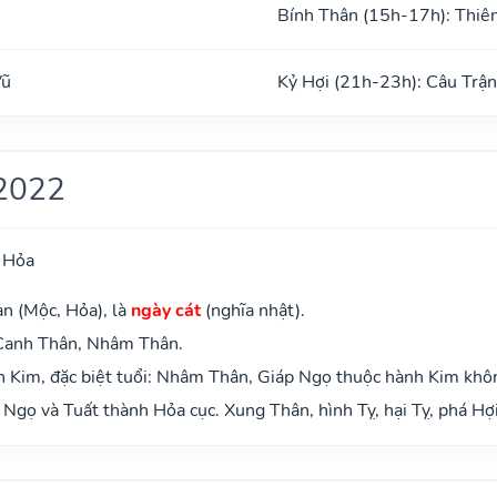
Bính Thân (15h-17h): Thiê
Vũ
Kỷ Hợi (21h-23h): Câu Trận
2022
 Hỏa
an (Mộc, Hỏa), là
ngày cát
(nghĩa nhật).
 Canh Thân, Nhâm Thân.
 Kim, đặc biệt tuổi: Nhâm Thân, Giáp Ngọ thuộc hành Kim khô
Ngọ và Tuất thành Hỏa cục. Xung Thân, hình Tỵ, hại Tỵ, phá Hợi