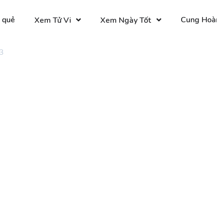
 quẻ
Cung Hoà
Xem Tử Vi
Xem Ngày Tốt
3