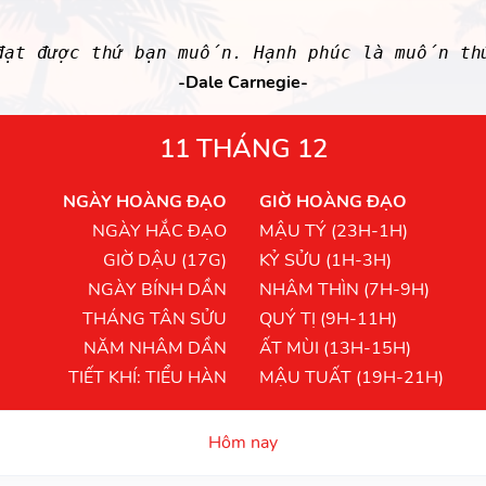
đạt được thứ bạn muốn. Hạnh phúc là muốn th
-Dale Carnegie-
11 THÁNG 12
NGÀY HOÀNG ĐẠO
GIỜ HOÀNG ĐẠO
NGÀY HẮC ĐẠO
MẬU TÝ (23H-1H)
GIỜ DẬU (17G)
KỶ SỬU (1H-3H)
NGÀY BÍNH DẦN
NHÂM THÌN (7H-9H)
THÁNG TÂN SỬU
QUÝ TỊ (9H-11H)
NĂM NHÂM DẦN
ẤT MÙI (13H-15H)
TIẾT KHÍ: TIỂU HÀN
MẬU TUẤT (19H-21H)
Hôm nay