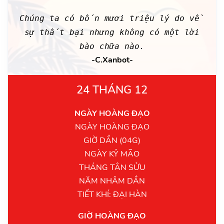
Chúng ta có bốn mươi triệu lý do về
sự thất bại nhưng không có một lời
bào chữa nào.
-C.Xanbot-
24 THÁNG 12
NGÀY HOÀNG ĐẠO
NGÀY HOÀNG ĐẠO
GIỜ DẦN (04G)
NGÀY KỶ MÃO
THÁNG TÂN SỬU
NĂM NHÂM DẦN
TIẾT KHÍ: ĐẠI HÀN
GIỜ HOÀNG ĐẠO