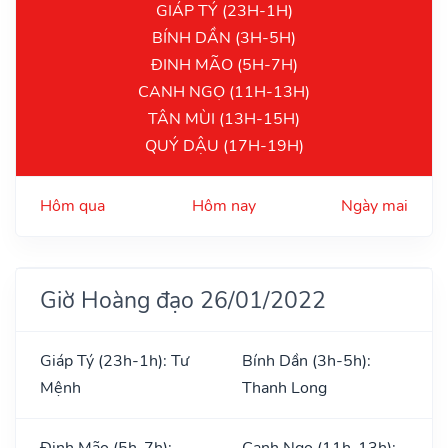
GIÁP TÝ (23H-1H)
BÍNH DẦN (3H-5H)
ĐINH MÃO (5H-7H)
CANH NGỌ (11H-13H)
TÂN MÙI (13H-15H)
QUÝ DẬU (17H-19H)
Hôm qua
Hôm nay
Ngày mai
Giờ Hoàng đạo 26/01/2022
Giáp Tý (23h-1h): Tư
Bính Dần (3h-5h):
Mệnh
Thanh Long
Đinh Mão (5h-7h):
Canh Ngọ (11h-13h):