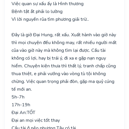
Việc quan sự xấu ấy là Hình thương
Bệnh tật ắt phải lo lường
Vì lời nguyền rủa tìm phương giải trừ..
Đây là giờ Đại Hung, rất xấu. Xuất hành vào giờ này
thì mọi chuyện đều không may, rất nhiều người mất
của vào giờ này mà không tìm lại được. Cầu tài
không có lợi, hay bị trái ý, đi xa e gặp nạn nguy
hiểm. Chuyện kiện thưa thì thất lý, tranh chấp cũng
thua thiệt, e phải vướng vào vòng tù tội không
chừng. Việc quan trọng phải đòn, gặp ma quỷ cúng
tế mới an.
5h-7h
17h-19h
Đại An:
TỐT
Đại an mọi việc tốt thay
Cầu tài ở nẻo phương Tây có tài