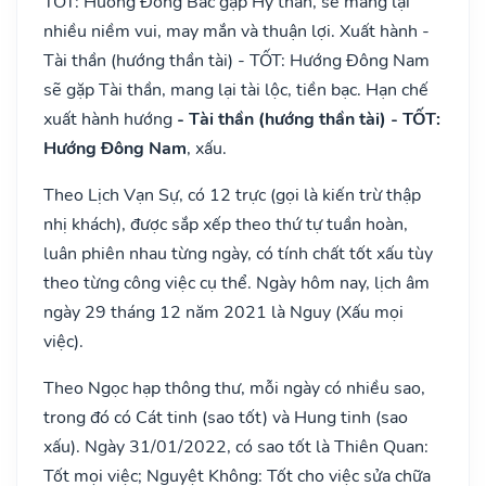
TỐT: Hướng Đông Bắc gặp Hỷ thần, sẽ mang lại
nhiều niềm vui, may mắn và thuận lợi. Xuất hành -
Tài thần (hướng thần tài) - TỐT: Hướng Đông Nam
sẽ gặp Tài thần, mang lại tài lộc, tiền bạc. Hạn chế
xuất hành hướng
- Tài thần (hướng thần tài) - TỐT:
Hướng Đông Nam
, xấu.
Theo Lịch Vạn Sự, có 12 trực (gọi là kiến trừ thập
nhị khách), được sắp xếp theo thứ tự tuần hoàn,
luân phiên nhau từng ngày, có tính chất tốt xấu tùy
theo từng công việc cụ thể. Ngày hôm nay, lịch âm
ngày 29 tháng 12 năm 2021 là Nguy (Xấu mọi
việc).
Theo Ngọc hạp thông thư, mỗi ngày có nhiều sao,
trong đó có Cát tinh (sao tốt) và Hung tinh (sao
xấu). Ngày 31/01/2022, có sao tốt là Thiên Quan:
Tốt mọi việc; Nguyệt Không: Tốt cho việc sửa chữa