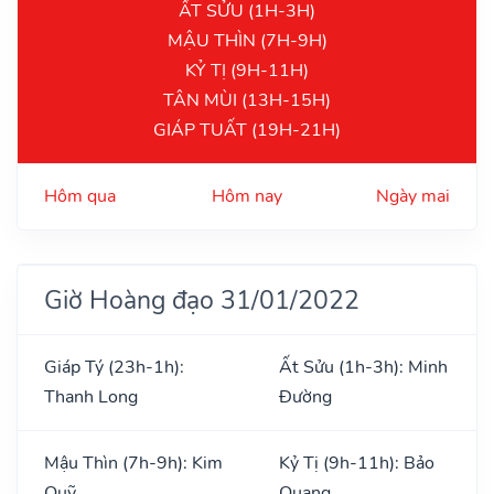
ẤT SỬU (1H-3H)
MẬU THÌN (7H-9H)
KỶ TỊ (9H-11H)
TÂN MÙI (13H-15H)
GIÁP TUẤT (19H-21H)
Hôm qua
Hôm nay
Ngày mai
Giờ Hoàng đạo 31/01/2022
Giáp Tý (23h-1h):
Ất Sửu (1h-3h): Minh
Thanh Long
Đường
Mậu Thìn (7h-9h): Kim
Kỷ Tị (9h-11h): Bảo
Quỹ
Quang