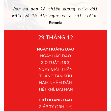
Đàn bà đẹp là thiên đường của đôi
mắt và là địa ngục của túi tiền.
-Estonia-
29 THÁNG 12
NGÀY HOÀNG ĐẠO
NGÀY HẮC ĐẠO
GIỜ TUẤT (19G)
NGÀY GIÁP THÂN
THÁNG TÂN SỬU
NĂM NHÂM DẦN
TIẾT KHÍ: ĐẠI HÀN
GIỜ HOÀNG ĐẠO
GIÁP TÝ (23H-1H)