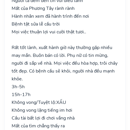
Người ta đem đến tin vui điều lành
Mất của Phương Tây rành rành
Hành nhân xem đã hành trình đến nơi
Bệnh tật sửa lễ cầu trời
Mọi việc thuận lợi vui cười thật tươi..
Rất tốt lành, xuất hành giờ này thường gặp nhiều
may mắn. Buôn bán có lời. Phụ nữ có tin mừng,
người đi sắp về nhà. Mọi việc đều hòa hợp, trôi chảy
tốt đẹp. Có bệnh cầu sẽ khỏi, người nhà đều mạnh
khỏe.
3h-5h
15h-17h
Không vong/Tuyệt lộ:
XẤU
Không vong lặng tiếng im hơi
Cầu tài bất lợi đi chơi vắng nhà
Mất của tìm chẳng thấy ra