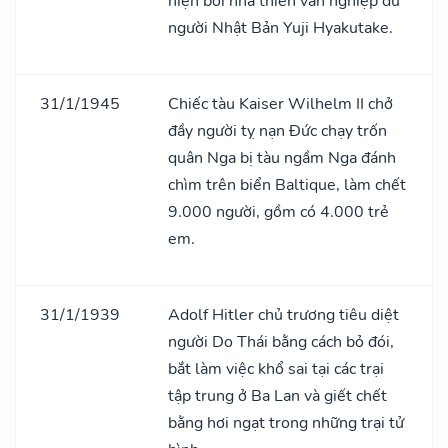
hiện bởi nhà thiên văn nghiệp dư
người Nhật Bản Yuji Hyakutake.
31/1/1945
Chiếc tàu Kaiser Wilhelm II chở
đầy người tỵ nạn Đức chạy trốn
quân Nga bị tàu ngầm Nga đánh
chìm trên biển Baltique, làm chết
9.000 người, gồm có 4.000 trẻ
em.
31/1/1939
Adolf Hitler chủ trương tiêu diệt
người Do Thái bằng cách bỏ đói,
bắt làm việc khổ sai tại các trại
tập trung ở Ba Lan và giết chết
bằng hơi ngạt trong những trại tử