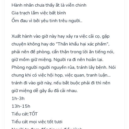
Hành nhân chưa thấy ắt là viễn chinh
Gia trạch lắm việc bất bình
Ốm đau vì bởi yêu tinh trêu người..
Xuất hành vào giờ này hay xảy ra việc cãi cọ, gặp
chuyện không hay do "Thần khẩu hại xác phầm",
phải nên đề phòng, cẩn thận trong lời ăn tiếng nói,
giữ mồm giữ miệng. Người ra đi nên hoãn lại.
Phòng người người nguyền rủa, tránh lây bệnh. Nói
chung khi có việc hội họp, việc quan, tranh luận…
tránh đi vào giờ này, nếu bắt buộc phải đi thì nên
giữ miệng dễ gây ẩu đả cãi nhau.
1h-3h
13h-15h
Tiểu cát:
TỐT
Tiểu cát mọi việc tốt tươi