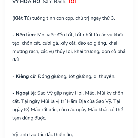
VỸ HỎA HỔ
: Sầm Bành:
TỐT
(Kiết Tú) tướng tinh con cọp, chủ trị ngày thứ 3.
- Nên làm
: Mọi việc đều tốt, tốt nhất là các vụ khởi
tạo, chôn cất, cưới gả, xây cất, đào ao giếng, khai
mương rạch, các vụ thủy lợi, khai trương, dọn cỏ phá
đất.
- Kiêng cữ
: Đóng giường, lót giường, đi thuyền.
- Ngoại lệ
: Sao Vỹ gặp ngày Hợi, Mão, Mùi kỵ chôn
cất. Tại ngày Mùi là vị trí Hãm Địa của Sao Vỹ. Tại
ngày Kỷ Mão rất xấu, còn các ngày Mão khác có thể
tạm dùng được.
Vỹ tinh tạo tác đắc thiên ân,