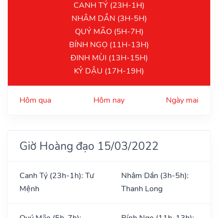
CANH TÝ (23H-1H)
NHÂM DẦN (3H-5H)
QUÝ MÃO (5H-7H)
BÍNH NGỌ (11H-13H)
ĐINH MÙI (13H-15H)
KỶ DẬU (17H-19H)
Hôm qua
Hôm nay
Ngày mai
Giờ Hoàng đạo 15/03/2022
Canh Tý (23h-1h): Tư
Nhâm Dần (3h-5h):
Mệnh
Thanh Long
Quý Mão (5h-7h):
Bính Ngọ (11h-13h):