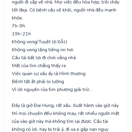
người đi sắp về nhà. Mọi việc đều hòa hợp, trôi chảy
tốt đẹp. Có bệnh cầu sẽ khỏi, người nhà đều mạnh
khỏe.
7h-9h
19h-21h
Không vong/Tuyệt lộ:
XẤU
Không vong lặng tiếng im hơi
Cầu tài bất lợi đi chơi vắng nhà
Mất của tìm chẳng thấy ra
Việc quan sự xấu ấy là Hình thương
Bệnh tật ắt phải lo lường
Vì lời nguyền rủa tìm phương giải trừ..
Đây là giờ Đại Hung, rất xấu. Xuất hành vào giờ này
thì mọi chuyện đều không may, rất nhiều người mất
của vào giờ này mà không tìm lại được. Cầu tài
không có lợi, hay bị trái ý, đi xa e gặp nạn nguy