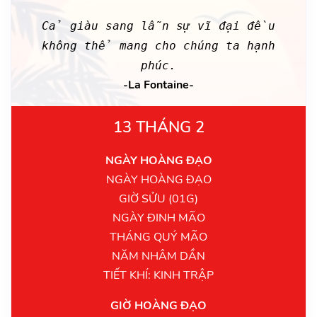
Cả giàu sang lẫn sự vĩ đại đều
không thể mang cho chúng ta hạnh
phúc.
-La Fontaine-
13 THÁNG 2
NGÀY HOÀNG ĐẠO
NGÀY HOÀNG ĐẠO
GIỜ SỬU (01G)
NGÀY ĐINH MÃO
THÁNG QUÝ MÃO
NĂM NHÂM DẦN
TIẾT KHÍ: KINH TRẬP
GIỜ HOÀNG ĐẠO