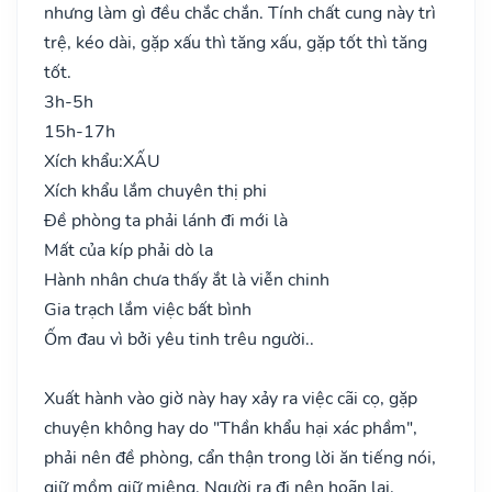
nhưng làm gì đều chắc chắn. Tính chất cung này trì
trệ, kéo dài, gặp xấu thì tăng xấu, gặp tốt thì tăng
tốt.
3h-5h
15h-17h
Xích khẩu:
XẤU
Xích khẩu lắm chuyên thị phi
Đề phòng ta phải lánh đi mới là
Mất của kíp phải dò la
Hành nhân chưa thấy ắt là viễn chinh
Gia trạch lắm việc bất bình
Ốm đau vì bởi yêu tinh trêu người..
Xuất hành vào giờ này hay xảy ra việc cãi cọ, gặp
chuyện không hay do "Thần khẩu hại xác phầm",
phải nên đề phòng, cẩn thận trong lời ăn tiếng nói,
giữ mồm giữ miệng. Người ra đi nên hoãn lại.