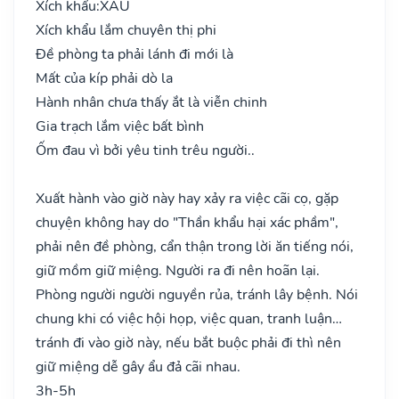
Xích khẩu:
XẤU
Xích khẩu lắm chuyên thị phi
Đề phòng ta phải lánh đi mới là
Mất của kíp phải dò la
Hành nhân chưa thấy ắt là viễn chinh
Gia trạch lắm việc bất bình
Ốm đau vì bởi yêu tinh trêu người..
Xuất hành vào giờ này hay xảy ra việc cãi cọ, gặp
chuyện không hay do "Thần khẩu hại xác phầm",
phải nên đề phòng, cẩn thận trong lời ăn tiếng nói,
giữ mồm giữ miệng. Người ra đi nên hoãn lại.
Phòng người người nguyền rủa, tránh lây bệnh. Nói
chung khi có việc hội họp, việc quan, tranh luận…
tránh đi vào giờ này, nếu bắt buộc phải đi thì nên
giữ miệng dễ gây ẩu đả cãi nhau.
3h-5h