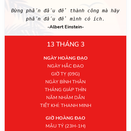
Đừng phấn đấu để thành công mà hãy
phấn đấu để mình có ích.
-Albert Einstein-
13 THÁNG 3
NGÀY HOÀNG ĐẠO
NGÀY HẮC ĐẠO
GIỜ TỴ (09G)
NGÀY BÍNH THÂN
THÁNG GIÁP THÌN
NĂM NHÂM DẦN
TIẾT KHÍ: THANH MINH
GIỜ HOÀNG ĐẠO
MẬU TÝ (23H-1H)