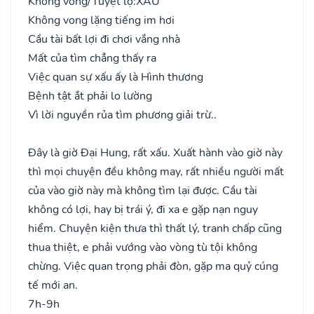
Không vong/Tuyệt lộ:
XẤU
Không vong lặng tiếng im hơi
Cầu tài bất lợi đi chơi vắng nhà
Mất của tìm chẳng thấy ra
Việc quan sự xấu ấy là Hình thương
Bệnh tật ắt phải lo lường
Vì lời nguyền rủa tìm phương giải trừ..
Đây là giờ Đại Hung, rất xấu. Xuất hành vào giờ này
thì mọi chuyện đều không may, rất nhiều người mất
của vào giờ này mà không tìm lại được. Cầu tài
không có lợi, hay bị trái ý, đi xa e gặp nạn nguy
hiểm. Chuyện kiện thưa thì thất lý, tranh chấp cũng
thua thiệt, e phải vướng vào vòng tù tội không
chừng. Việc quan trọng phải đòn, gặp ma quỷ cúng
tế mới an.
7h-9h