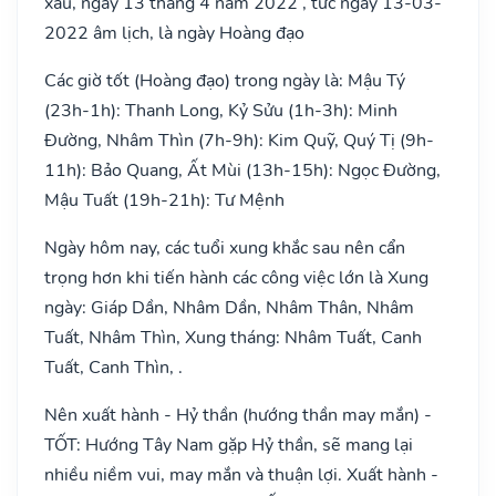
xấu, ngày 13 tháng 4 năm 2022 , tức ngày 13-03-
2022 âm lịch, là ngày Hoàng đạo
Các giờ tốt (Hoàng đạo) trong ngày là: Mậu Tý
(23h-1h): Thanh Long, Kỷ Sửu (1h-3h): Minh
Đường, Nhâm Thìn (7h-9h): Kim Quỹ, Quý Tị (9h-
11h): Bảo Quang, Ất Mùi (13h-15h): Ngọc Đường,
Mậu Tuất (19h-21h): Tư Mệnh
Ngày hôm nay, các tuổi xung khắc sau nên cẩn
trọng hơn khi tiến hành các công việc lớn là Xung
ngày: Giáp Dần, Nhâm Dần, Nhâm Thân, Nhâm
Tuất, Nhâm Thìn, Xung tháng: Nhâm Tuất, Canh
Tuất, Canh Thìn, .
Nên xuất hành - Hỷ thần (hướng thần may mắn) -
TỐT: Hướng Tây Nam gặp Hỷ thần, sẽ mang lại
nhiều niềm vui, may mắn và thuận lợi. Xuất hành -