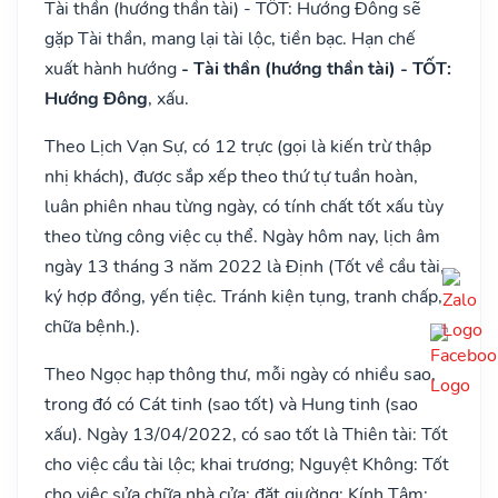
Tài thần (hướng thần tài) - TỐT: Hướng Đông sẽ
gặp Tài thần, mang lại tài lộc, tiền bạc. Hạn chế
xuất hành hướng
- Tài thần (hướng thần tài) - TỐT:
Hướng Đông
, xấu.
Theo Lịch Vạn Sự, có 12 trực (gọi là kiến trừ thập
nhị khách), được sắp xếp theo thứ tự tuần hoàn,
luân phiên nhau từng ngày, có tính chất tốt xấu tùy
theo từng công việc cụ thể. Ngày hôm nay, lịch âm
ngày 13 tháng 3 năm 2022 là Định (Tốt về cầu tài,
ký hợp đồng, yến tiệc. Tránh kiện tụng, tranh chấp,
chữa bệnh.).
Theo Ngọc hạp thông thư, mỗi ngày có nhiều sao,
trong đó có Cát tinh (sao tốt) và Hung tinh (sao
xấu). Ngày 13/04/2022, có sao tốt là Thiên tài: Tốt
cho việc cầu tài lộc; khai trương; Nguyệt Không: Tốt
cho việc sửa chữa nhà cửa; đặt giường; Kính Tâm: