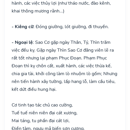
hành, các việc thủy lợi (như tháo nước, đào kênh,
khai thông mương rãnh...)
- Kiêng cữ
: Đóng giường, lót giường, đi thuyền.
- Ngoại lệ
: Sao Cơ gặp ngày Thân, Tý, Thìn trăm
việc đều kỵ. Gặp ngày Thìn Sao Cơ đăng viên lẽ ra
rất tốt nhưng lại phạm Phục Đoạn. Phạm Phục
Đoạn thì kỵ chôn cất, xuất hành, các việc thừa kế,
chia gia tài, khởi công làm lò nhuộm lò gốm; Nhưng
nên tiến hành xây tường, lấp hang lỗ, làm cầu tiêu,
kết dứt điều hung hại.
Cơ tinh tạo tác chủ cao cường,
Tuế tuế niên niên đại cát xương,
Mai táng, tu phần đại cát lợi,
Điền tàm, ngưu mã biến sơn cương.