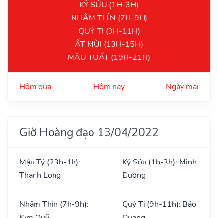
KỶ SỬU (1H-3H)
NHÂM THÌN (7H-9H)
QUÝ TỊ (9H-11H)
ẤT MÙI (13H-15H)
MẬU TUẤT (19H-21H)
Hôm qua
Hôm nay
Ngày mai
Giờ Hoàng đạo 13/04/2022
Mậu Tý (23h-1h):
Kỷ Sửu (1h-3h): Minh
Thanh Long
Đường
Nhâm Thìn (7h-9h):
Quý Tị (9h-11h): Bảo
Kim Quỹ
Quang