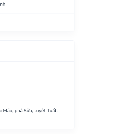
ình
i Mão, phá Sửu, tuyệt Tuất.