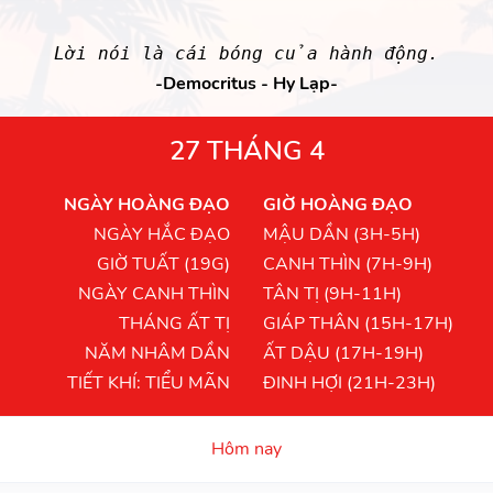
Lời nói là cái bóng của hành động.
-Democritus - Hy Lạp-
27 THÁNG 4
NGÀY HOÀNG ĐẠO
GIỜ HOÀNG ĐẠO
NGÀY HẮC ĐẠO
MẬU DẦN (3H-5H)
GIỜ TUẤT (19G)
CANH THÌN (7H-9H)
NGÀY CANH THÌN
TÂN TỊ (9H-11H)
THÁNG ẤT TỊ
GIÁP THÂN (15H-17H)
NĂM NHÂM DẦN
ẤT DẬU (17H-19H)
TIẾT KHÍ: TIỂU MÃN
ĐINH HỢI (21H-23H)
Hôm nay