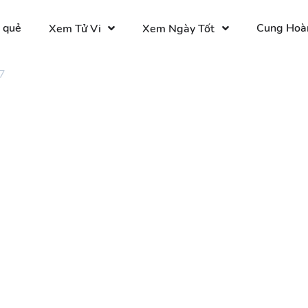
 quẻ
Cung Hoà
Xem Tử Vi
Xem Ngày Tốt
7