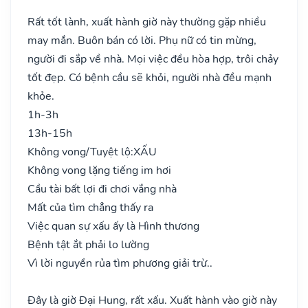
Rất tốt lành, xuất hành giờ này thường gặp nhiều
may mắn. Buôn bán có lời. Phụ nữ có tin mừng,
người đi sắp về nhà. Mọi việc đều hòa hợp, trôi chảy
tốt đẹp. Có bệnh cầu sẽ khỏi, người nhà đều mạnh
khỏe.
1h-3h
13h-15h
Không vong/Tuyệt lộ:
XẤU
Không vong lặng tiếng im hơi
Cầu tài bất lợi đi chơi vắng nhà
Mất của tìm chẳng thấy ra
Việc quan sự xấu ấy là Hình thương
Bệnh tật ắt phải lo lường
Vì lời nguyền rủa tìm phương giải trừ..
Đây là giờ Đại Hung, rất xấu. Xuất hành vào giờ này