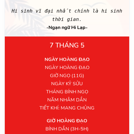
Hi sinh vĩ đại nhất chính là hi sinh
thời gian.
-Ngạn ngữ Hi Lạp-
7 THÁNG 5
NGÀY HOÀNG ĐẠO
NGÀY HOÀNG ĐẠO
GIỜ NGỌ (11G)
NGÀY KỶ SỬU
THÁNG BÍNH NGỌ
NĂM NHÂM DẦN
TIẾT KHÍ: MANG CHỦNG
GIỜ HOÀNG ĐẠO
BÍNH DẦN (3H-5H)