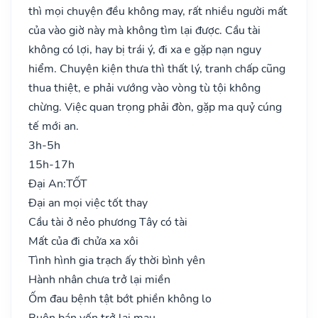
thì mọi chuyện đều không may, rất nhiều người mất
của vào giờ này mà không tìm lại được. Cầu tài
không có lợi, hay bị trái ý, đi xa e gặp nạn nguy
hiểm. Chuyện kiện thưa thì thất lý, tranh chấp cũng
thua thiệt, e phải vướng vào vòng tù tội không
chừng. Việc quan trọng phải đòn, gặp ma quỷ cúng
tế mới an.
3h-5h
15h-17h
Đại An:
TỐT
Đại an mọi việc tốt thay
Cầu tài ở nẻo phương Tây có tài
Mất của đi chửa xa xôi
Tình hình gia trạch ấy thời bình yên
Hành nhân chưa trở lại miền
Ốm đau bệnh tật bớt phiền không lo
Buôn bán vốn trở lại mau