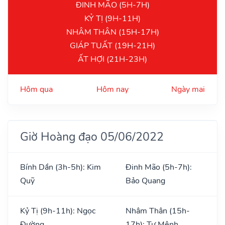
ĐINH MÃO (5H-7H)
KỶ TỊ (9H-11H)
NHÂM THÂN (15H-17H)
GIÁP TUẤT (19H-21H)
ẤT HỢI (21H-23H)
Hôm qua
Hôm nay
Ngày mai
Giờ Hoàng đạo 05/06/2022
Bính Dần (3h-5h): Kim
Đinh Mão (5h-7h):
Quỹ
Bảo Quang
Kỷ Tị (9h-11h): Ngọc
Nhâm Thân (15h-
Đường
17h): Tư Mệnh