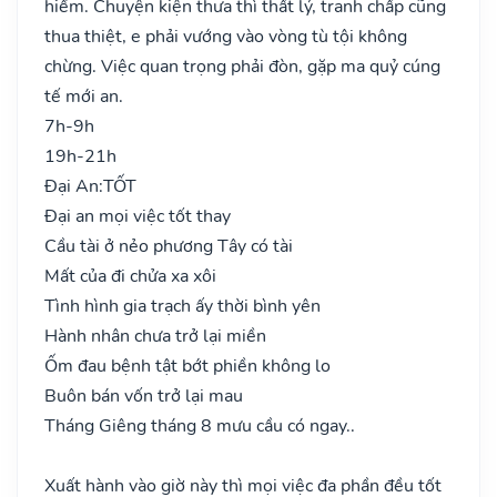
hiểm. Chuyện kiện thưa thì thất lý, tranh chấp cũng
thua thiệt, e phải vướng vào vòng tù tội không
chừng. Việc quan trọng phải đòn, gặp ma quỷ cúng
tế mới an.
7h-9h
19h-21h
Đại An:
TỐT
Đại an mọi việc tốt thay
Cầu tài ở nẻo phương Tây có tài
Mất của đi chửa xa xôi
Tình hình gia trạch ấy thời bình yên
Hành nhân chưa trở lại miền
Ốm đau bệnh tật bớt phiền không lo
Buôn bán vốn trở lại mau
Tháng Giêng tháng 8 mưu cầu có ngay..
Xuất hành vào giờ này thì mọi việc đa phần đều tốt