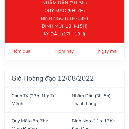
NHÂM DẦN (3H-5H)
QUÝ MÃO (5H-7H)
BÍNH NGỌ (11H-13H)
ĐINH MÙI (13H-15H)
KỶ DẬU (17H-19H)
Hôm qua
Hôm nay
Ngày mai
Giờ Hoàng đạo 12/08/2022
Canh Tý (23h-1h): Tư
Nhâm Dần (3h-5h):
Mệnh
Thanh Long
Quý Mão (5h-7h):
Bính Ngọ (11h-13h):
Minh Đường
Kim Quỹ