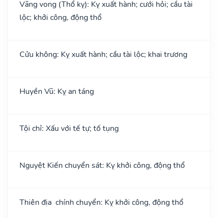
Vãng vong (Thổ kỵ): Kỵ xuất hành; cưới hỏi; cầu tài
lộc; khởi công, động thổ
Cửu không: Kỵ xuất hành; cầu tài lộc; khai trương
Huyền Vũ: Kỵ an táng
Tội chỉ: Xấu với tế tự; tố tụng
Nguyệt Kiến chuyển sát: Kỵ khởi công, động thổ
Thiên địa chính chuyển: Kỵ khởi công, động thổ