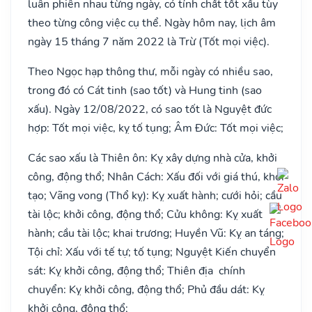
luân phiên nhau từng ngày, có tính chất tốt xấu tùy
theo từng công việc cụ thể. Ngày hôm nay, lịch âm
ngày 15 tháng 7 năm 2022 là Trừ (Tốt mọi việc).
Theo Ngọc hạp thông thư, mỗi ngày có nhiều sao,
trong đó có Cát tinh (sao tốt) và Hung tinh (sao
xấu). Ngày 12/08/2022, có sao tốt là Nguyệt đức
hợp: Tốt mọi việc, kỵ tố tụng; Âm Đức: Tốt mọi việc;
Các sao xấu là Thiên ôn: Kỵ xây dựng nhà cửa, khởi
công, động thổ; Nhân Cách: Xấu đối với giá thú, khởi
tạo; Vãng vong (Thổ kỵ): Kỵ xuất hành; cưới hỏi; cầu
tài lộc; khởi công, động thổ; Cửu không: Kỵ xuất
hành; cầu tài lộc; khai trương; Huyền Vũ: Kỵ an táng;
Tội chỉ: Xấu với tế tự; tố tụng; Nguyệt Kiến chuyển
sát: Kỵ khởi công, động thổ; Thiên địa chính
chuyển: Kỵ khởi công, động thổ; Phủ đầu dát: Kỵ
khởi công, động thổ;