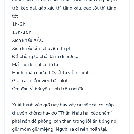
trệ, kéo dài, gặp xấu thì tăng xấu, gặp tốt thì tăng
tốt.
1h-3h
13h-15h
Xích khẩu:
XẤU
Xích khẩu lắm chuyên thị phi
Đề phòng ta phải lánh đi mới là
Mất của kíp phải dò la
Hành nhân chưa thấy ắt là viễn chinh
Gia trạch lắm việc bất bình
Ốm đau vì bởi yêu tinh trêu người..
Xuất hành vào giờ này hay xảy ra việc cãi cọ, gặp
chuyện không hay do "Thần khẩu hại xác phầm",
phải nên đề phòng, cẩn thận trong lời ăn tiếng nói,
giữ mồm giữ miệng. Người ra đi nên hoãn lại.