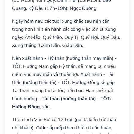
(11h-13h): Kim Quỹ, Đinh Mùi (13h-15h): Bảo
Quang, Kỷ Dậu (17h-19h): Ngọc Đường
Ngày hôm nay, các tuổi xung khắc sau nên cẩn
trọng hơn khi tiến hành các công việc lớn là Xung
ngày: Ất Mão, Quý Mão, Quý Tị, Quý Hợi, Quý Dậu,
Xung tháng: Canh Dần, Giáp Dần, .
Nên xuất hành - Hỷ thần (hướng thần may mắn) -
TỐT: Hướng Nam gặp Hỷ thần, sẽ mang lại nhiều
niềm vui, may mắn và thuận lợi. Xuất hành - Tài
thần (hướng thần tài) - TỐT: Hướng Đông sẽ gặp
Tài thần, mang lại tài lộc, tiền bạc. Hạn chế xuất
hành hướng
- Tài thần (hướng thần tài) - TỐT:
Hướng Đông
, xấu.
Theo Lịch Vạn Sự, có 12 trực (gọi là kiến trừ thập
nhị khách), được sắp xếp theo thứ tự tuần hoàn,