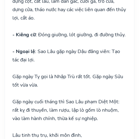
dựng cột, cất lầu, làm dàn gác, cưới gả, trổ cửa,
dựng cửa, tháo nước hay các việc liên quan đến thủy
lợi, cắt áo.
- Kiêng cữ
: Đóng giường, lót giường, đi đường thủy.
- Ngoại lệ
: Sao Lâu gặp ngày Dậu đăng viên: Tạo
tác đại lợi.
Gặp ngày Tỵ gọi là Nhập Trù rất tốt. Gặp ngày Sửu
tốt vừa vừa.
Gặp ngày cuối tháng thì Sao Lâu phạm Diệt Một:
rất kỵ đi thuyền, làm rượu, lập lò gốm lò nhuộm,
vào làm hành chính, thừa kế sự nghiệp.
Lâu tinh thụ trụ, khởi môn đình,