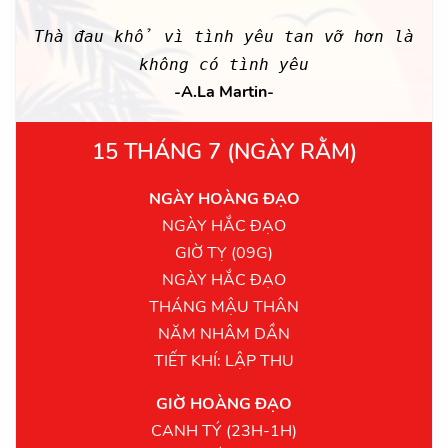
Thà đau khổ vì tình yêu tan vỡ hơn là
không có tình yêu
-A.La Martin-
15 THÁNG 7 (NGÀY RẰM)
NGÀY HOÀNG ĐẠO
NGÀY HẮC ĐẠO
GIỜ TỴ (09G)
NGÀY HẮC ĐẠO
THÁNG MẬU THÂN
NĂM NHÂM DẦN
TIẾT KHÍ: LẬP THU
GIỜ HOÀNG ĐẠO
CANH TÝ (23H-1H)