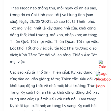
Theo Ngọc hạp thông thư, mỗi ngày có nhiều sao,
trong đó có Cát tinh (sao tốt) và Hung tinh (sao
xấu). Ngày 25/08/2022, có sao tốt là Thiên phú:
Tốt mọi việc, nhất là xây dựng nhà cửa, khởi công,
động thổ; khai trương, mở kho, nhập kho; an táng;
Thiên Quý: Tốt mọi việc; Thiên Quan: Tốt mọi việc;
Lộc khố: Tốt cho việc cầu tài lộc; khai trương; giao
dịch; Kính Tâm: Tốt đối với an táng; Thiên Ân: Tốt
mọi việc;
Các sao xấu là Thổ ôn (Thiên cẩu): Kỵ xây dựng nhà
cửa; đào ao, đào giếng; tế tự; Thiên tặc: Xấu đối với
khởi tạo; động thổ; về nhà mới; khai trương; Trùng
Tang: Kỵ cưới hỏi; an táng; khởi công, động thổ, xây
dựng nhà cửa; Quả tú: Xấu với cưới hỏi; Tam tang:
Kỵ khởi tạo; cưới hỏi; an táng; Ly sàng: Kỵ cưới hỏi;