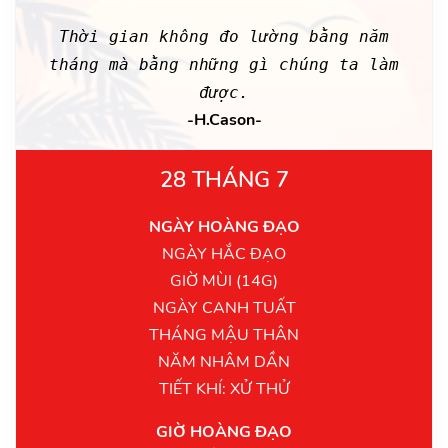
Thời gian không đo lường bằng năm
tháng mà bằng những gì chúng ta làm
được.
-H.Cason-
28 THÁNG 7
NGÀY HOÀNG ĐẠO
NGÀY HẮC ĐẠO
GIỜ MÙI (14G)
NGÀY CANH TUẤT
THÁNG MẬU THÂN
NĂM NHÂM DẦN
TIẾT KHÍ: XỬ THỬ
GIỜ HOÀNG ĐẠO