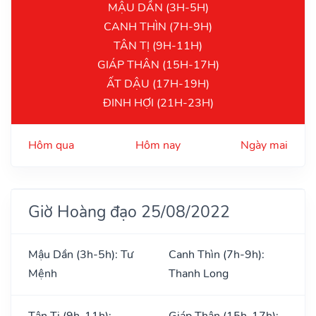
MẬU DẦN (3H-5H)
CANH THÌN (7H-9H)
TÂN TỊ (9H-11H)
GIÁP THÂN (15H-17H)
ẤT DẬU (17H-19H)
ĐINH HỢI (21H-23H)
Hôm qua
Hôm nay
Ngày mai
Giờ Hoàng đạo 25/08/2022
Mậu Dần (3h-5h): Tư
Canh Thìn (7h-9h):
Mệnh
Thanh Long
Tân Tị (9h-11h):
Giáp Thân (15h-17h):