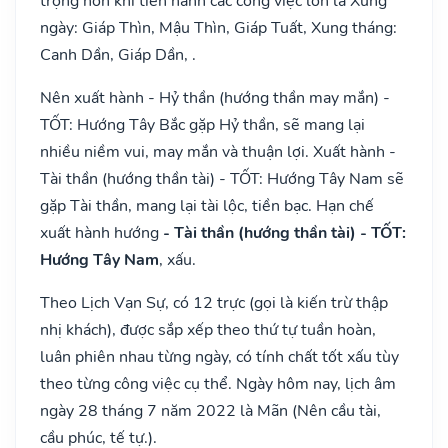
trọng hơn khi tiến hành các công việc lớn là Xung
ngày: Giáp Thìn, Mậu Thìn, Giáp Tuất, Xung tháng:
Canh Dần, Giáp Dần, .
Nên xuất hành - Hỷ thần (hướng thần may mắn) -
TỐT: Hướng Tây Bắc gặp Hỷ thần, sẽ mang lại
nhiều niềm vui, may mắn và thuận lợi. Xuất hành -
Tài thần (hướng thần tài) - TỐT: Hướng Tây Nam sẽ
gặp Tài thần, mang lại tài lộc, tiền bạc. Hạn chế
xuất hành hướng
- Tài thần (hướng thần tài) - TỐT:
Hướng Tây Nam
, xấu.
Theo Lịch Vạn Sự, có 12 trực (gọi là kiến trừ thập
nhị khách), được sắp xếp theo thứ tự tuần hoàn,
luân phiên nhau từng ngày, có tính chất tốt xấu tùy
theo từng công việc cụ thể. Ngày hôm nay, lịch âm
ngày 28 tháng 7 năm 2022 là Mãn (Nên cầu tài,
cầu phúc, tế tự.).