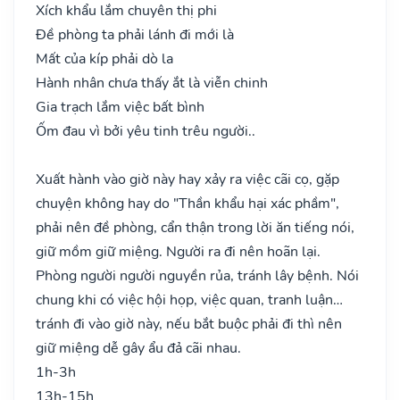
Xích khẩu lắm chuyên thị phi
Đề phòng ta phải lánh đi mới là
Mất của kíp phải dò la
Hành nhân chưa thấy ắt là viễn chinh
Gia trạch lắm việc bất bình
Ốm đau vì bởi yêu tinh trêu người..
Xuất hành vào giờ này hay xảy ra việc cãi cọ, gặp
chuyện không hay do "Thần khẩu hại xác phầm",
phải nên đề phòng, cẩn thận trong lời ăn tiếng nói,
giữ mồm giữ miệng. Người ra đi nên hoãn lại.
Phòng người người nguyền rủa, tránh lây bệnh. Nói
chung khi có việc hội họp, việc quan, tranh luận…
tránh đi vào giờ này, nếu bắt buộc phải đi thì nên
giữ miệng dễ gây ẩu đả cãi nhau.
1h-3h
13h-15h