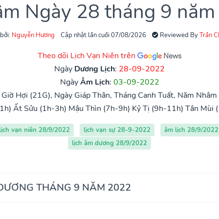
 âm Ngày 28 tháng 9 năm
 bởi:
Nguyễn Hương
Cập nhật lần cuối 07/08/2026
Reviewed By
Trần 
Theo dõi Lịch Vạn Niên trên
Ngày
Dương Lịch
:
28-09-2022
Ngày
Âm Lịch
:
03-09-2022
 Giờ Hợi (21G), Ngày Giáp Thân, Tháng Canh Tuất, Năm Nhâm
1h)
Ất Sửu (1h-3h)
Mậu Thìn (7h-9h)
Kỷ Tị (9h-11h)
Tân Mùi 
lịch vạn niên 28/9/2022
lịch vạn sự 28-9-2022
âm lịch 28/9/2022
lịch âm dương 28/9/2022
 DƯƠNG THÁNG 9 NĂM 2022