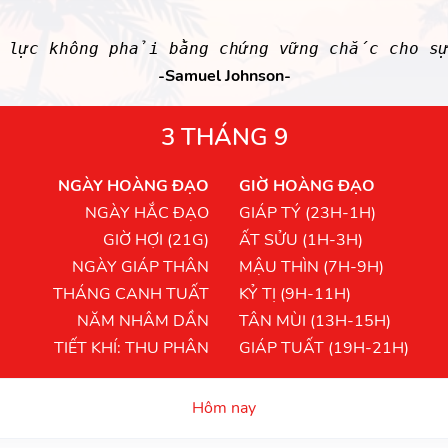
 lực không phải bằng chứng vững chắc cho sự
-Samuel Johnson-
3 THÁNG 9
NGÀY HOÀNG ĐẠO
GIỜ HOÀNG ĐẠO
NGÀY HẮC ĐẠO
GIÁP TÝ (23H-1H)
GIỜ HỢI (21G)
ẤT SỬU (1H-3H)
NGÀY GIÁP THÂN
MẬU THÌN (7H-9H)
THÁNG CANH TUẤT
KỶ TỊ (9H-11H)
NĂM NHÂM DẦN
TÂN MÙI (13H-15H)
TIẾT KHÍ: THU PHÂN
GIÁP TUẤT (19H-21H)
Hôm nay