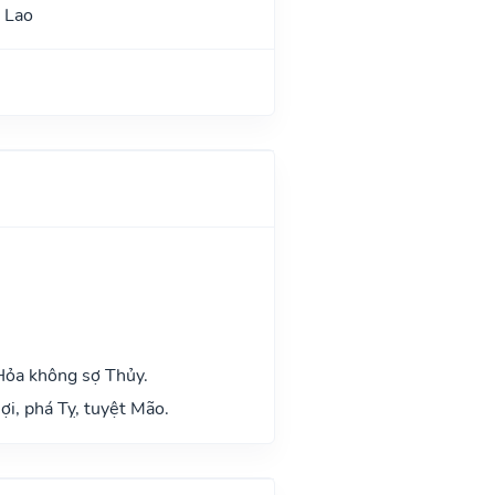
 Lao
Hỏa không sợ Thủy.
ợi, phá Tỵ, tuyệt Mão.