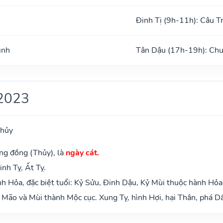
Đinh Tị (9h-11h): Câu T
ình
Tân Dậu (17h-19h): Chu
2023
Thủy
ng đồng (Thủy), là
ngày cát.
inh Tỵ, Ất Tỵ.
 Hỏa, đặc biệt tuổi: Kỷ Sửu, Đinh Dậu, Kỷ Mùi thuộc hành Hỏa
Mão và Mùi thành Mộc cục. Xung Tỵ, hình Hợi, hại Thân, phá Dầ