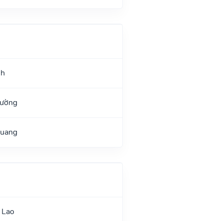
nh
Đường
Quang
 Lao