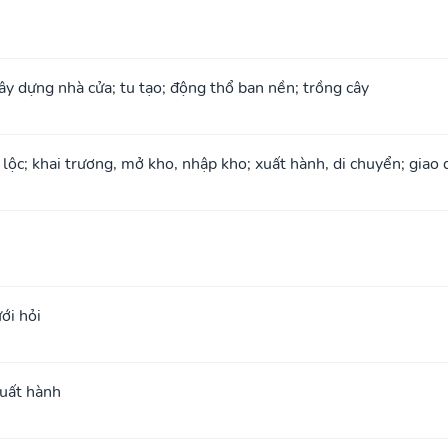
xây dựng nhà cửa; tu tạo; động thổ ban nền; trồng cây
 lộc; khai trương, mở kho, nhập kho; xuất hành, di chuyển; giao 
ới hỏi
xuất hành