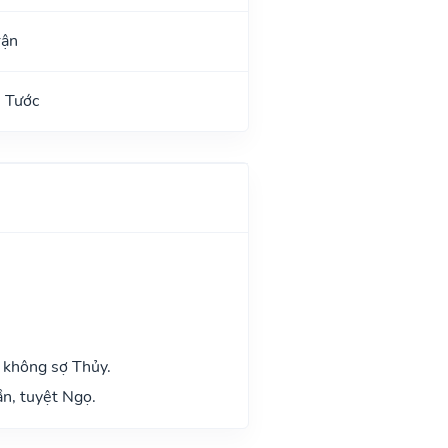
rận
 Tước
 không sợ Thủy.
n, tuyệt Ngọ.