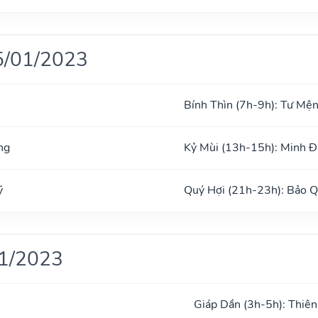
5/01/2023
Bính Thìn (7h-9h): Tư Mệ
ng
Kỷ Mùi (13h-15h): Minh 
ỹ
Quý Hợi (21h-23h): Bảo 
01/2023
Giáp Dần (3h-5h): Thiên