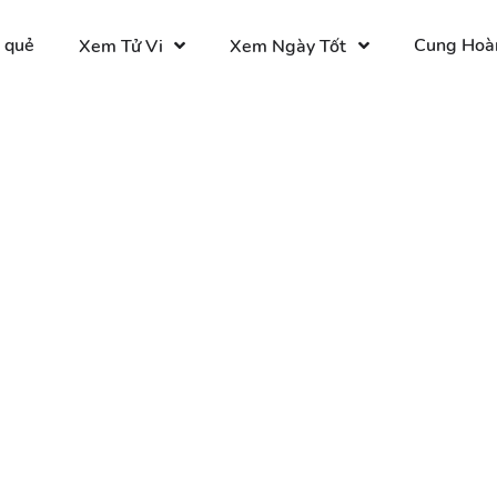
 quẻ
Cung Hoà
Xem Tử Vi
Xem Ngày Tốt