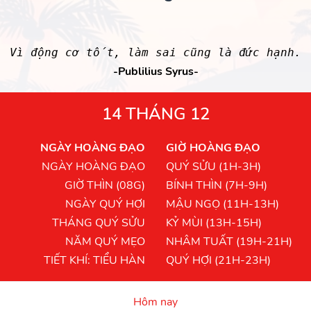
Vì động cơ tốt, làm sai cũng là đức hạnh.
-Publilius Syrus-
14 THÁNG 12
NGÀY HOÀNG ĐẠO
GIỜ HOÀNG ĐẠO
NGÀY HOÀNG ĐẠO
QUÝ SỬU (1H-3H)
GIỜ THÌN (08G)
BÍNH THÌN (7H-9H)
NGÀY QUÝ HỢI
MẬU NGỌ (11H-13H)
THÁNG QUÝ SỬU
KỶ MÙI (13H-15H)
NĂM QUÝ MẸO
NHÂM TUẤT (19H-21H)
TIẾT KHÍ: TIỂU HÀN
QUÝ HỢI (21H-23H)
Hôm nay