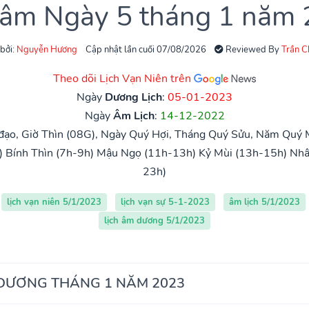
 âm Ngày 5 tháng 1 năm
 bởi:
Nguyễn Hương
Cập nhật lần cuối 07/08/2026
Reviewed By
Trần 
Theo dõi Lịch Vạn Niên trên
Ngày
Dương Lịch
:
05-01-2023
Ngày
Âm Lịch
:
14-12-2022
ạo, Giờ Thìn (08G), Ngày Quý Hợi, Tháng Quý Sửu, Năm Quý 
)
Bính Thìn (7h-9h)
Mậu Ngọ (11h-13h)
Kỷ Mùi (13h-15h)
Nhâ
23h)
lịch vạn niên 5/1/2023
lịch vạn sự 5-1-2023
âm lịch 5/1/2023
lịch âm dương 5/1/2023
 DƯƠNG THÁNG 1 NĂM 2023