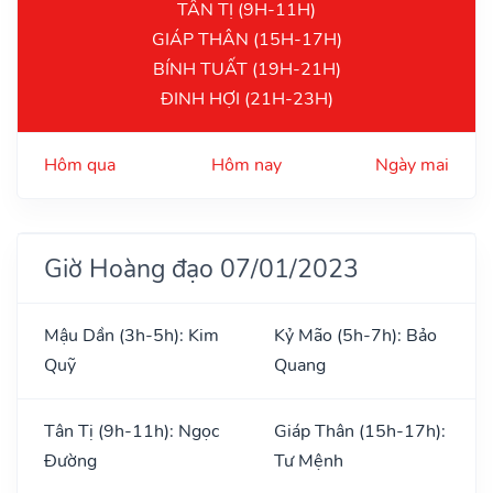
TÂN TỊ (9H-11H)
GIÁP THÂN (15H-17H)
BÍNH TUẤT (19H-21H)
ĐINH HỢI (21H-23H)
Hôm qua
Hôm nay
Ngày mai
Giờ Hoàng đạo 07/01/2023
Mậu Dần (3h-5h): Kim
Kỷ Mão (5h-7h): Bảo
Quỹ
Quang
Tân Tị (9h-11h): Ngọc
Giáp Thân (15h-17h):
Đường
Tư Mệnh