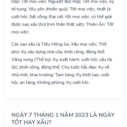
hợp: Tốt mọi việc; Nguyệt đức hợp: Tốt mọi việc, kỵ
tố tụng; Yếu yên (thiên quý): Tốt mọi việc, nhất là
cưới hỏi; Sát cống: Đại cát: tốt mọi việc, có thể giải
được sao xấu (trừ Kim thần thất sát); Thiên Ân: Tốt
mọi việc;
Các sao xấu là Tiểu Hồng Sa: Xấu mọi việc; Thổ
phủ: Kỵ xây dựng nhà cửa, khởi công, động thổ;
Vãng vong (Thổ kỵ): Kỵ xuất hành; cưới hỏi; cầu tài
lộc; khởi công, động thổ; Chu tước hắc đạo: Kỵ về
nhà mới; khai trương; Tam tang: Kỵ khởi tạo; cưới
hỏi; an táng; Không phòng: Kỵ cưới hỏi;
NGÀY 7 THÁNG 1 NĂM 2023 LÀ NGÀY
TỐT HAY XẤU?