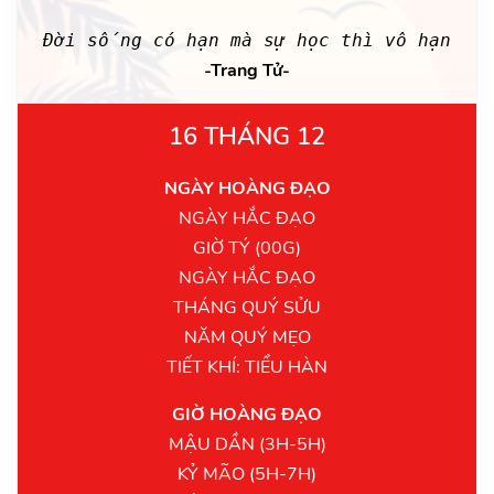
Đời sống có hạn mà sự học thì vô hạn
-Trang Tử-
16 THÁNG 12
NGÀY HOÀNG ĐẠO
NGÀY HẮC ĐẠO
GIỜ TÝ (00G)
NGÀY HẮC ĐẠO
THÁNG QUÝ SỬU
NĂM QUÝ MẸO
TIẾT KHÍ: TIỂU HÀN
GIỜ HOÀNG ĐẠO
MẬU DẦN (3H-5H)
KỶ MÃO (5H-7H)