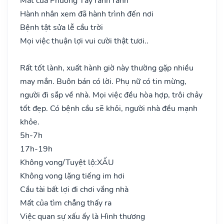
Mất của Phương Tây rành rành
Hành nhân xem đã hành trình đến nơi
Bệnh tật sửa lễ cầu trời
Mọi việc thuận lợi vui cười thật tươi..
Rất tốt lành, xuất hành giờ này thường gặp nhiều
may mắn. Buôn bán có lời. Phụ nữ có tin mừng,
người đi sắp về nhà. Mọi việc đều hòa hợp, trôi chảy
tốt đẹp. Có bệnh cầu sẽ khỏi, người nhà đều mạnh
khỏe.
5h-7h
17h-19h
Không vong/Tuyệt lộ:
XẤU
Không vong lặng tiếng im hơi
Cầu tài bất lợi đi chơi vắng nhà
Mất của tìm chẳng thấy ra
Việc quan sự xấu ấy là Hình thương