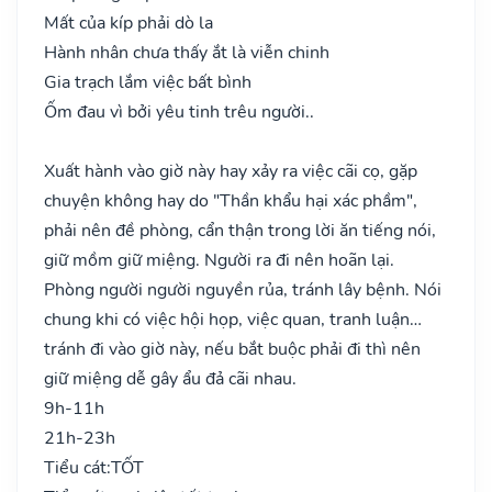
Mất của kíp phải dò la
Hành nhân chưa thấy ắt là viễn chinh
Gia trạch lắm việc bất bình
Ốm đau vì bởi yêu tinh trêu người..
Xuất hành vào giờ này hay xảy ra việc cãi cọ, gặp
chuyện không hay do "Thần khẩu hại xác phầm",
phải nên đề phòng, cẩn thận trong lời ăn tiếng nói,
giữ mồm giữ miệng. Người ra đi nên hoãn lại.
Phòng người người nguyền rủa, tránh lây bệnh. Nói
chung khi có việc hội họp, việc quan, tranh luận…
tránh đi vào giờ này, nếu bắt buộc phải đi thì nên
giữ miệng dễ gây ẩu đả cãi nhau.
9h-11h
21h-23h
Tiểu cát:
TỐT