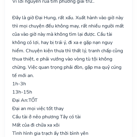
Vì lời nguyền rủa tìm phương giải trừ..
Đây là giờ Đại Hung, rất xấu. Xuất hành vào giờ này
thì mọi chuyện đều không may, rất nhiều người mất
của vào giờ này mà không tìm lại được. Cầu tài
không có lợi, hay bị trái ý, đi xa e gặp nạn nguy
hiểm. Chuyện kiện thưa thì thất lý, tranh chấp cũng
thua thiệt, e phải vướng vào vòng tù tội không
chừng. Việc quan trọng phải đòn, gặp ma quỷ cúng
tế mới an.
1h-3h
13h-15h
Đại An:
TỐT
Đại an mọi việc tốt thay
Cầu tài ở nẻo phương Tây có tài
Mất của đi chửa xa xôi
Tình hình gia trạch ấy thời bình yên