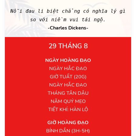
Nỗi đau li biệt chẳng có nghĩa lý gì
so với niềm vui tái ngộ.
-Charles Dickens-
29 THÁNG 8
NGÀY HOÀNG ĐẠO
NGÀY HẮC ĐẠO
GIỜ TUẤT (20G)
NGÀY HẮC ĐẠO
THÁNG TÂN DẬU
NĂM QUÝ MẸO
TIẾT KHÍ: HÀN LỘ
GIỜ HOÀNG ĐẠO
BÍNH DẦN (3H-5H)