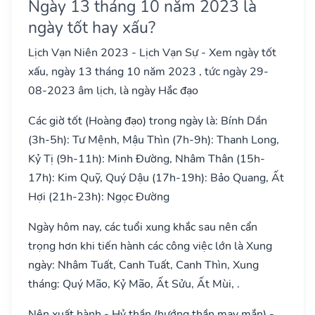
Ngày 13 tháng 10 năm 2023 là
ngày tốt hay xấu?
Lịch Vạn Niên 2023 - Lịch Vạn Sự - Xem ngày tốt
xấu, ngày 13 tháng 10 năm 2023 , tức ngày 29-
08-2023 âm lịch, là ngày Hắc đạo
Các giờ tốt (Hoàng đạo) trong ngày là: Bính Dần
(3h-5h): Tư Mệnh, Mậu Thìn (7h-9h): Thanh Long,
Kỷ Tị (9h-11h): Minh Đường, Nhâm Thân (15h-
17h): Kim Quỹ, Quý Dậu (17h-19h): Bảo Quang, Ất
Hợi (21h-23h): Ngọc Đường
Ngày hôm nay, các tuổi xung khắc sau nên cẩn
trọng hơn khi tiến hành các công việc lớn là Xung
ngày: Nhâm Tuất, Canh Tuất, Canh Thìn, Xung
tháng: Quý Mão, Kỷ Mão, Ất Sửu, Ất Mùi, .
Nên xuất hành - Hỷ thần (hướng thần may mắn) -