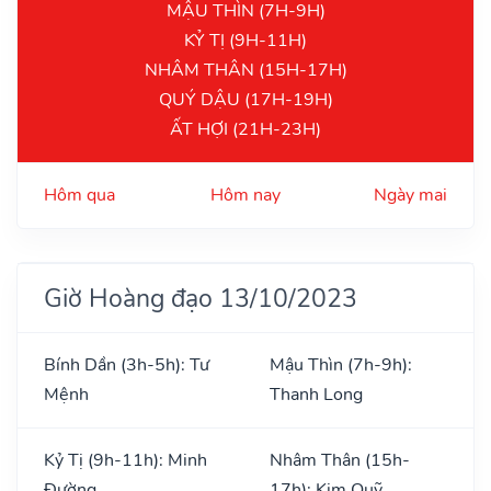
MẬU THÌN (7H-9H)
KỶ TỊ (9H-11H)
NHÂM THÂN (15H-17H)
QUÝ DẬU (17H-19H)
ẤT HỢI (21H-23H)
Hôm qua
Hôm nay
Ngày mai
Giờ Hoàng đạo 13/10/2023
Bính Dần (3h-5h): Tư
Mậu Thìn (7h-9h):
Mệnh
Thanh Long
Kỷ Tị (9h-11h): Minh
Nhâm Thân (15h-
Đường
17h): Kim Quỹ