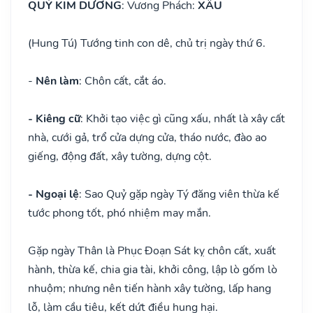
QUỶ KIM DƯƠNG
: Vương Phách:
XẤU
(Hung Tú) Tướng tinh con dê, chủ trị ngày thứ 6.
-
Nên làm
: Chôn cất, cắt áo.
- Kiêng cữ
: Khởi tạo việc gì cũng xấu, nhất là xây cất
nhà, cưới gả, trổ cửa dựng cửa, tháo nước, đào ao
giếng, động đất, xây tường, dựng cột.
- Ngoại lệ
: Sao Quỷ gặp ngày Tý đăng viên thừa kế
tước phong tốt, phó nhiệm may mắn.
Gặp ngày Thân là Phục Đoạn Sát kỵ chôn cất, xuất
hành, thừa kế, chia gia tài, khởi công, lập lò gốm lò
nhuộm; nhưng nên tiến hành xây tường, lấp hang
lỗ, làm cầu tiêu, kết dứt điều hung hại.