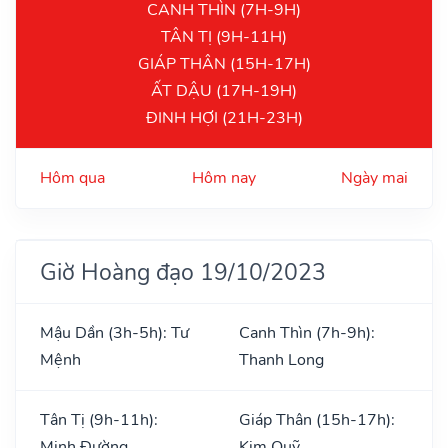
CANH THÌN (7H-9H)
TÂN TỊ (9H-11H)
GIÁP THÂN (15H-17H)
ẤT DẬU (17H-19H)
ĐINH HỢI (21H-23H)
Hôm qua
Hôm nay
Ngày mai
Giờ Hoàng đạo 19/10/2023
Mậu Dần (3h-5h): Tư
Canh Thìn (7h-9h):
Mệnh
Thanh Long
Tân Tị (9h-11h):
Giáp Thân (15h-17h):
Minh Đường
Kim Quỹ