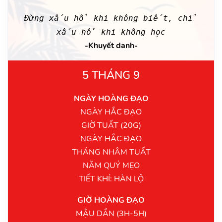
Đừng xấu hổ khi không biết, chỉ
xấu hổ khi không học
-Khuyết danh-
5 THÁNG 9
NGÀY HOÀNG ĐẠO
NGÀY HẮC ĐẠO
GIỜ TUẤT (20G)
NGÀY HẮC ĐẠO
THÁNG NHÂM TUẤT
NĂM QUÝ MẸO
TIẾT KHÍ: HÀN LỘ
GIỜ HOÀNG ĐẠO
MẬU DẦN (3H-5H)