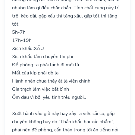
nhưng làm gì đều chắc chắn. Tính chất cung này trì
trệ, kéo dài, gặp xấu thì tăng xấu, gặp tốt thì tăng
tốt.
5h-7h
17h-19h
Xích khẩu:
XẤU
Xích khẩu lắm chuyên thị phi
Đề phòng ta phải lánh đi mới là
Mất của kíp phải dò la
Hành nhân chưa thấy ắt là viễn chinh
Gia trạch lắm việc bất bình
Ốm đau vì bởi yêu tinh trêu người..
Xuất hành vào giờ này hay xảy ra việc cãi cọ, gặp
chuyện không hay do "Thần khẩu hại xác phầm",
phải nên đề phòng, cẩn thận trong lời ăn tiếng nói,