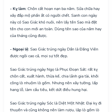
- Kỵ làm
: Chôn cất hoạn nạn ba năm. Sửa chữa hay
xây đắp mộ phần ắt có người chết. Sanh con ngày
này có Sao Giác khó nuôi, nên lấy tên Sao mà đặt
tên cho con mới an toàn. Dùng tên sao của năm hay
của tháng cũng được.
- Ngoại lệ
: Sao Giác trúng ngày Dần là Đăng Viên
được ngôi cao cả, mọi sự tốt đẹp.
Sao Giác trúng ngày Ngọ là Phục Đoạn Sát: rất kỵ
chôn cất, xuất hành, thừa kế, chia lãnh gia tài, khởi
công lò nhuộm lò gốm. Nhưng nên xây tường, lấp
hang lỗ, làm cầu tiêu, kết dứt điều hung hại.
Sao Giác trúng ngày Sóc là Diệt Một Nhật: Đại kỵ đi
thuyền và cũng không nên làm rượu, lập lò gốm lò