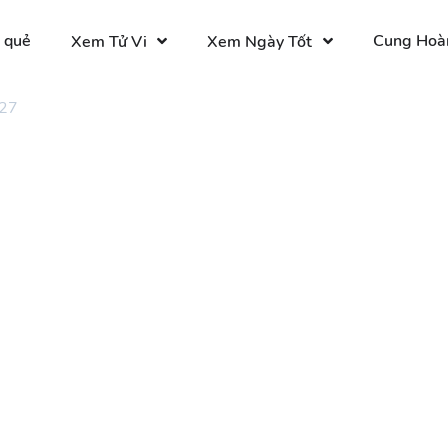
 quẻ
Cung Hoà
Xem Tử Vi
Xem Ngày Tốt
 27