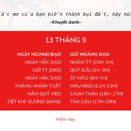
iấc mơ của bạn biến thành bụi đất, hãy hú
-Khuyết danh-
13 THÁNG 9
NGÀY HOÀNG ĐẠO
GIỜ HOÀNG ĐẠO
NGÀY HẮC ĐẠO
NHÂM TÝ (23H-1H)
GIỜ TỴ (09G)
QUÝ SỬU (1H-3H)
NGÀY HẮC ĐẠO
ẤT MÃO (5H-7H)
THÁNG NHÂM TUẤT
MẬU NGỌ (11H-13H)
NĂM QUÝ MẸO
CANH THÂN (15H-17H)
TIẾT KHÍ: SƯƠNG GIÁNG
TÂN DẬU (17H-19H)
Hôm nay