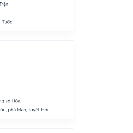
Trận
u Tước
ng sợ Hỏa.
ửu, phá Mão, tuyệt Hợi.