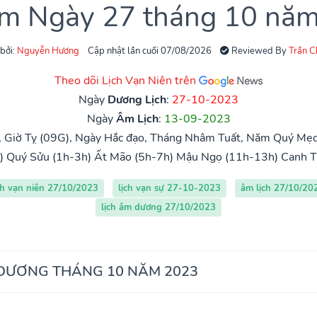
âm Ngày 27 tháng 10 nă
 bởi:
Nguyễn Hương
Cập nhật lần cuối 07/08/2026
Reviewed By
Trần 
Theo dõi Lịch Vạn Niên trên
Ngày
Dương Lịch
:
27-10-2023
Ngày
Âm Lịch
:
13-09-2023
, Giờ Tỵ (09G), Ngày Hắc đạo, Tháng Nhâm Tuất, Năm Quý Mẹo
)
Quý Sửu (1h-3h)
Ất Mão (5h-7h)
Mậu Ngọ (11h-13h)
Canh T
ch vạn niên 27/10/2023
lịch vạn sự 27-10-2023
âm lịch 27/10/20
lịch âm dương 27/10/2023
 DƯƠNG THÁNG 10 NĂM 2023