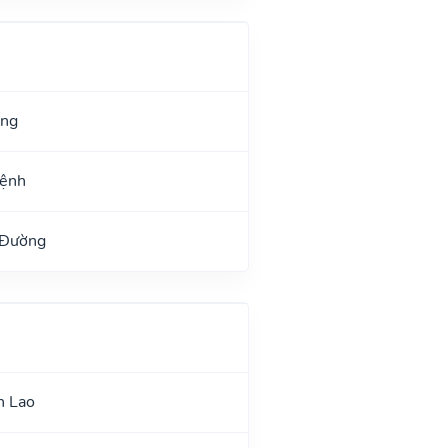
ang
Mệnh
 Đường
n Lao