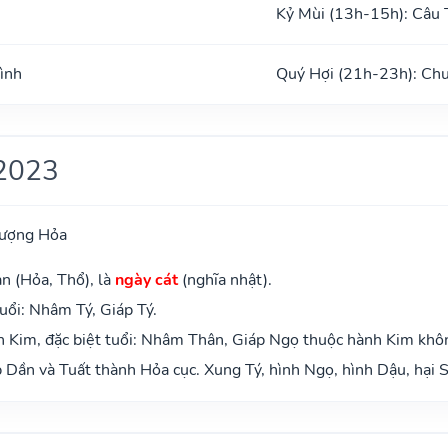
Kỷ Mùi (13h-15h): Câu 
ình
Quý Hợi (21h-23h): Ch
2023
hượng Hỏa
n (Hỏa, Thổ), là
ngày cát
(nghĩa nhật).
uổi: Nhâm Tý, Giáp Tý.
 Kim, đặc biệt tuổi: Nhâm Thân, Giáp Ngọ thuộc hành Kim khô
Dần và Tuất thành Hỏa cục. Xung Tý, hình Ngọ, hình Dậu, hại S