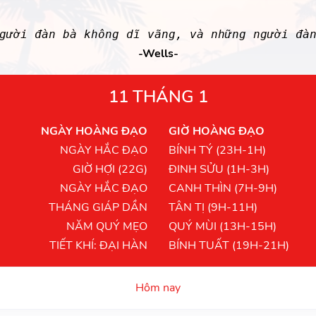
gười đàn bà không dĩ vãng, và những người đà
-Wells-
11 THÁNG 1
NGÀY HOÀNG ĐẠO
GIỜ HOÀNG ĐẠO
NGÀY HẮC ĐẠO
BÍNH TÝ (23H-1H)
GIỜ HỢI (22G)
ĐINH SỬU (1H-3H)
NGÀY HẮC ĐẠO
CANH THÌN (7H-9H)
THÁNG GIÁP DẦN
TÂN TỊ (9H-11H)
NĂM QUÝ MẸO
QUÝ MÙI (13H-15H)
TIẾT KHÍ: ĐẠI HÀN
BÍNH TUẤT (19H-21H)
Hôm nay