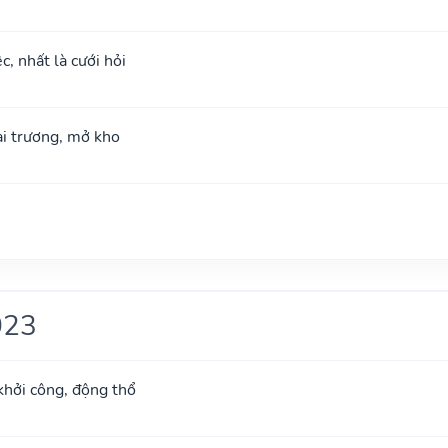
c, nhất là cưới hỏi
hai trương, mở kho
023
khởi công, động thổ