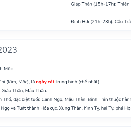
ổ
Giáp Thân (15h-17h): Thiên
Đinh Hợi (21h-23h): Câu Trậ
2023
ch Mộc
hi (Kim, Mộc), là
ngày cát
trung bình (chế nhật).
: Giáp Thân, Mậu Thân.
 Thổ, đặc biệt tuổi: Canh Ngọ, Mậu Thân, Bính Thìn thuộc hàn
Ngọ và Tuất thành Hỏa cục. Xung Thân, hình Tỵ, hại Tỵ, phá Hợi