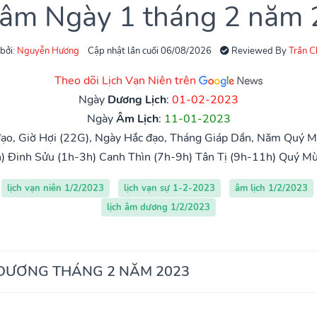
 âm Ngày 1 tháng 2 năm
 bởi:
Nguyễn Hương
Cập nhật lần cuối 06/08/2026
Reviewed By
Trần 
Theo dõi Lịch Vạn Niên trên
Ngày
Dương Lịch
:
01-02-2023
Ngày
Âm Lịch
:
11-01-2023
ạo, Giờ Hợi (22G), Ngày Hắc đạo, Tháng Giáp Dần, Năm Quý M
)
Đinh Sửu (1h-3h)
Canh Thìn (7h-9h)
Tân Tị (9h-11h)
Quý Mù
lịch vạn niên 1/2/2023
lịch vạn sự 1-2-2023
âm lịch 1/2/2023
lịch âm dương 1/2/2023
 DƯƠNG THÁNG 2 NĂM 2023