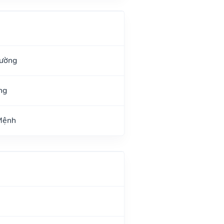
Đường
ng
 Mệnh