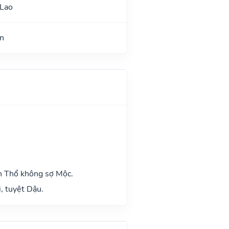
 Lao
n
h Thổ không sợ Mộc.
, tuyệt Dậu.