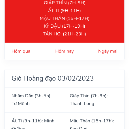
GIÁP THÌN (7H-9H)
ẤT TỊ (9H-11H)
MẬU THÂN (15H-17H)
KỶ DẬU (17H-19H)
TÂN HỢI (21H-23H)
Hôm qua
Hôm nay
Ngày mai
Giờ Hoàng đạo 03/02/2023
Nhâm Dần (3h-5h):
Giáp Thìn (7h-9h):
Tư Mệnh
Thanh Long
Ất Tị (9h-11h): Minh
Mậu Thân (15h-17h):
Đường
Kim Quỹ