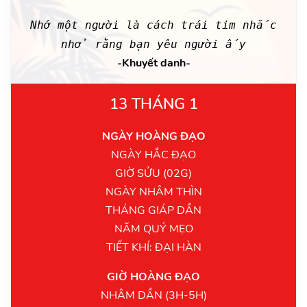
Nhớ một người là cách trái tim nhắc
nhở rằng bạn yêu người ấy
-Khuyết danh-
13 THÁNG 1
NGÀY HOÀNG ĐẠO
NGÀY HẮC ĐẠO
GIỜ SỬU (02G)
NGÀY NHÂM THÌN
THÁNG GIÁP DẦN
NĂM QUÝ MẸO
TIẾT KHÍ: ĐẠI HÀN
GIỜ HOÀNG ĐẠO
NHÂM DẦN (3H-5H)