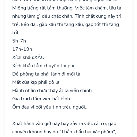
Miệng tiếng rất tầm thường. Việc làm chậm, lâu la
nhưng làm gì đều chắc chắn. Tính chất cung này trì
trệ, kéo dài, gặp xấu thì tăng xấu, gặp tốt thì tăng
tốt.
5h-7h
17h-19h
Xích khẩu:
XẤU
Xích khẩu lắm chuyên thị phi
Đề phòng ta phải lánh đi mới là
Mất của kíp phải dò la
Hành nhân chưa thấy ắt là viễn chinh
Gia trạch lắm việc bất bình
Ốm đau vì bởi yêu tinh trêu người..
Xuất hành vào giờ này hay xảy ra việc cãi cọ, gặp
chuyện không hay do "Thần khẩu hại xác phầm",