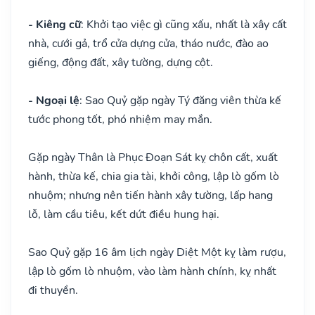
- Kiêng cữ
: Khởi tạo việc gì cũng xấu, nhất là xây cất
nhà, cưới gả, trổ cửa dựng cửa, tháo nước, đào ao
giếng, động đất, xây tường, dựng cột.
- Ngoại lệ
: Sao Quỷ gặp ngày Tý đăng viên thừa kế
tước phong tốt, phó nhiệm may mắn.
Gặp ngày Thân là Phục Đoạn Sát kỵ chôn cất, xuất
hành, thừa kế, chia gia tài, khởi công, lập lò gốm lò
nhuộm; nhưng nên tiến hành xây tường, lấp hang
lỗ, làm cầu tiêu, kết dứt điều hung hại.
Sao Quỷ gặp 16 âm lịch ngày Diệt Một kỵ làm rượu,
lập lò gốm lò nhuộm, vào làm hành chính, kỵ nhất
đi thuyền.