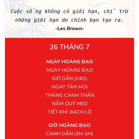
Cuộc sống không có giới hạn, chỉ trừ
những giới hạn do chính bạn tạo ra.
-Les Brown-
26 THÁNG 7
NGÀY HOÀNG ĐẠO
NGÀY HOÀNG ĐẠO
GIỜ DẦN (04G)
NGÀY TÂN MÙI
THÁNG CANH THÂN
NĂM QUÝ MẸO
TIẾT KHÍ: BẠCH LỘ
GIỜ HOÀNG ĐẠO
CANH DẦN (3H-5H)