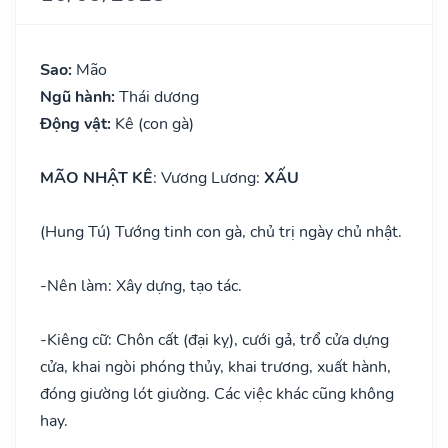
Sao:
Mão
Ngũ hành:
Thái dương
Động vật:
Kê (con gà)
MÃO NHẬT KÊ
: Vương Lương:
XẤU
(Hung Tú) Tướng tinh con gà, chủ trị ngày chủ nhật.
-
Nên làm: Xây dựng, tạo tác.
-
Kiêng cữ: Chôn cất (đại kỵ), cưới gả, trổ cửa dựng
cửa, khai ngòi phóng thủy, khai trương, xuất hành,
đóng giường lót giường. Các việc khác cũng không
hay.