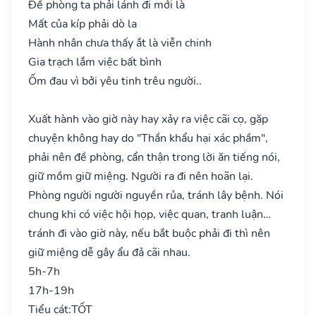
Đề phòng ta phải lánh đi mới là
Mất của kíp phải dò la
Hành nhân chưa thấy ắt là viễn chinh
Gia trạch lắm việc bất bình
Ốm đau vì bởi yêu tinh trêu người..
Xuất hành vào giờ này hay xảy ra việc cãi cọ, gặp
chuyện không hay do "Thần khẩu hại xác phầm",
phải nên đề phòng, cẩn thận trong lời ăn tiếng nói,
giữ mồm giữ miệng. Người ra đi nên hoãn lại.
Phòng người người nguyền rủa, tránh lây bệnh. Nói
chung khi có việc hội họp, việc quan, tranh luận…
tránh đi vào giờ này, nếu bắt buộc phải đi thì nên
giữ miệng dễ gây ẩu đả cãi nhau.
5h-7h
17h-19h
Tiểu cát:
TỐT