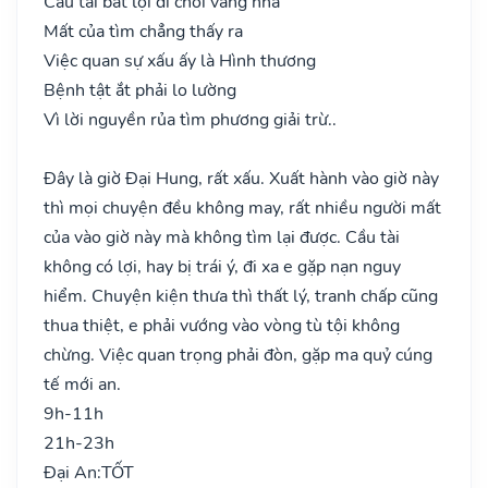
Cầu tài bất lợi đi chơi vắng nhà
Mất của tìm chẳng thấy ra
Việc quan sự xấu ấy là Hình thương
Bệnh tật ắt phải lo lường
Vì lời nguyền rủa tìm phương giải trừ..
Đây là giờ Đại Hung, rất xấu. Xuất hành vào giờ này
thì mọi chuyện đều không may, rất nhiều người mất
của vào giờ này mà không tìm lại được. Cầu tài
không có lợi, hay bị trái ý, đi xa e gặp nạn nguy
hiểm. Chuyện kiện thưa thì thất lý, tranh chấp cũng
thua thiệt, e phải vướng vào vòng tù tội không
chừng. Việc quan trọng phải đòn, gặp ma quỷ cúng
tế mới an.
9h-11h
21h-23h
Đại An:
TỐT