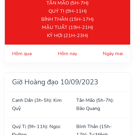
TÂN MÃO (5H-7H)
QUÝ TỊ (9H-11H)
BÍNH THÂN (15H-17H)
MẬU TUẤT (19H-21H)
KỶ HỢI (21H-23H)
Hôm qua
Hôm nay
Ngày mai
Giờ Hoàng đạo 10/09/2023
Canh Dần (3h-5h): Kim
Tân Mão (5h-7h):
Quỹ
Bảo Quang
Quý Tị (9h-11h): Ngọc
Bính Thân (15h-
Đường
17h): Tư Mệnh