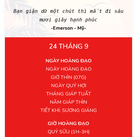
Bạn giận dữ một chút thì mất đi sáu
mươi giây hạnh phúc
-Emerson - Mỹ-
24 THÁNG 9
NGÀY HOÀNG ĐẠO
NGÀY HOÀNG ĐẠO
GIỜ THÌN (07G)
NGÀY QUÝ HỢI
THÁNG GIÁP TUẤT
NĂM GIÁP THÌN
TIẾT KHÍ: SƯƠNG GIÁNG
GIỜ HOÀNG ĐẠO
QUÝ SỬU (1H-3H)