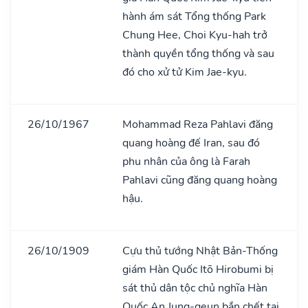
hành ám sát Tổng thống Park
Chung Hee, Choi Kyu-hah trở
thành quyền tổng thống và sau
đó cho xử tử Kim Jae-kyu.
26/10/1967
Mohammad Reza Pahlavi đăng
quang hoàng đế Iran, sau đó
phu nhân của ông là Farah
Pahlavi cũng đăng quang hoàng
hậu.
26/10/1909
Cựu thủ tướng Nhật Bản-Thống
giám Hàn Quốc Itō Hirobumi bị
sát thủ dân tộc chủ nghĩa Hàn
Quốc An Jung-geun bắn chết tại