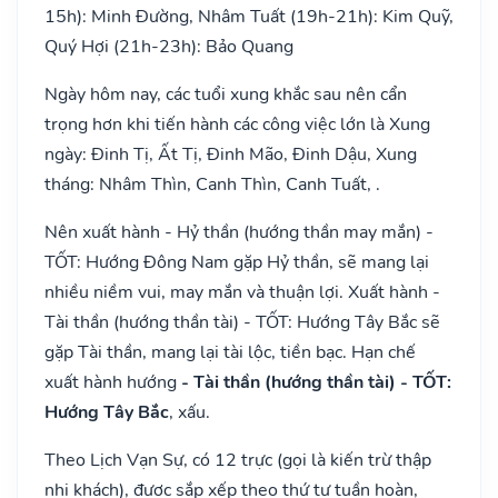
15h): Minh Đường, Nhâm Tuất (19h-21h): Kim Quỹ,
Quý Hợi (21h-23h): Bảo Quang
Ngày hôm nay, các tuổi xung khắc sau nên cẩn
trọng hơn khi tiến hành các công việc lớn là Xung
ngày: Đinh Tị, Ất Tị, Đinh Mão, Đinh Dậu, Xung
tháng: Nhâm Thìn, Canh Thìn, Canh Tuất, .
Nên xuất hành - Hỷ thần (hướng thần may mắn) -
TỐT: Hướng Đông Nam gặp Hỷ thần, sẽ mang lại
nhiều niềm vui, may mắn và thuận lợi. Xuất hành -
Tài thần (hướng thần tài) - TỐT: Hướng Tây Bắc sẽ
gặp Tài thần, mang lại tài lộc, tiền bạc. Hạn chế
xuất hành hướng
- Tài thần (hướng thần tài) - TỐT:
Hướng Tây Bắc
, xấu.
Theo Lịch Vạn Sự, có 12 trực (gọi là kiến trừ thập
nhị khách), được sắp xếp theo thứ tự tuần hoàn,