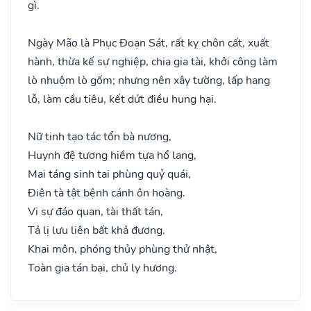
gì.
Ngày Mão là Phục Đoạn Sát, rất kỵ chôn cất, xuất
hành, thừa kế sự nghiệp, chia gia tài, khởi công làm
lò nhuộm lò gốm; nhưng nên xây tường, lấp hang
lỗ, làm cầu tiêu, kết dứt điều hung hại.
Nữ tinh tạo tác tổn bà nương,
Huynh đệ tương hiềm tựa hổ lang,
Mai táng sinh tai phùng quỷ quái,
Điên tà tật bệnh cánh ôn hoàng.
Vi sự đáo quan, tài thất tán,
Tả lị lưu liên bất khả đương.
Khai môn, phóng thủy phùng thử nhật,
Toàn gia tán bại, chủ ly hương.