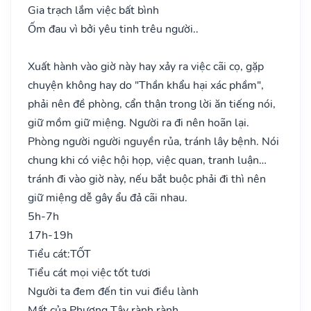
Gia trạch lắm việc bất bình
Ốm đau vì bởi yêu tinh trêu người..
Xuất hành vào giờ này hay xảy ra việc cãi cọ, gặp
chuyện không hay do "Thần khẩu hại xác phầm",
phải nên đề phòng, cẩn thận trong lời ăn tiếng nói,
giữ mồm giữ miệng. Người ra đi nên hoãn lại.
Phòng người người nguyền rủa, tránh lây bệnh. Nói
chung khi có việc hội họp, việc quan, tranh luận…
tránh đi vào giờ này, nếu bắt buộc phải đi thì nên
giữ miệng dễ gây ẩu đả cãi nhau.
5h-7h
17h-19h
Tiểu cát:
TỐT
Tiểu cát mọi việc tốt tươi
Người ta đem đến tin vui điều lành
Mất của Phương Tây rành rành