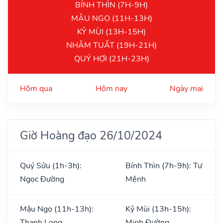
BÍNH THÌN (7H-9H)
MẬU NGỌ (11H-13H)
KỶ MÙI (13H-15H)
NHÂM TUẤT (19H-21H)
QUÝ HỢI (21H-23H)
Hôm qua
Hôm nay
Ngày mai
Giờ Hoàng đạo 26/10/2024
Quý Sửu (1h-3h):
Bính Thìn (7h-9h): Tư
Ngọc Đường
Mệnh
Mậu Ngọ (11h-13h):
Kỷ Mùi (13h-15h):
Thanh Long
Minh Đường