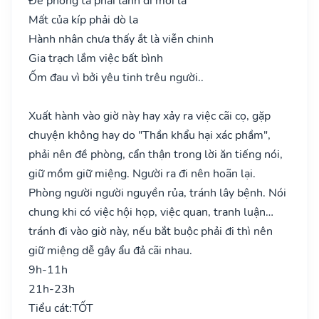
Đề phòng ta phải lánh đi mới là
Mất của kíp phải dò la
Hành nhân chưa thấy ắt là viễn chinh
Gia trạch lắm việc bất bình
Ốm đau vì bởi yêu tinh trêu người..
Xuất hành vào giờ này hay xảy ra việc cãi cọ, gặp
chuyện không hay do "Thần khẩu hại xác phầm",
phải nên đề phòng, cẩn thận trong lời ăn tiếng nói,
giữ mồm giữ miệng. Người ra đi nên hoãn lại.
Phòng người người nguyền rủa, tránh lây bệnh. Nói
chung khi có việc hội họp, việc quan, tranh luận…
tránh đi vào giờ này, nếu bắt buộc phải đi thì nên
giữ miệng dễ gây ẩu đả cãi nhau.
9h-11h
21h-23h
Tiểu cát:
TỐT