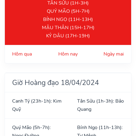
TÂN SỬU (1H-3H)
QUÝ MÃO (5H-7H)
BÍNH NGỌ (11H-13H)
MẬU THÂN (15H-17H)
KỶ DẬU (17H-19H)
Hôm qua
Hôm nay
Ngày mai
Giờ Hoàng đạo 18/04/2024
Canh Tý (23h-1h): Kim
Tân Sửu (1h-3h): Bảo
Quỹ
Quang
Quý Mão (5h-7h):
Bính Ngọ (11h-13h):
Ngọc Đường
Tư Mệnh