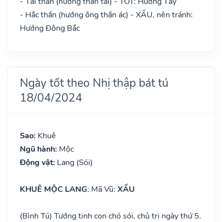
- Tài thần (hướng thần tài) - TỐT: Hướng Tây
- Hắc thần (hướng ông thần ác) - XẤU, nên tránh:
Hướng Đông Bắc
Ngày tốt theo Nhị thập bát tú
18/04/2024
Sao:
Khuê
Ngũ hành:
Mộc
Động vật:
Lang (Sói)
KHUÊ MỘC LANG
: Mã Vũ:
XẤU
(Bình Tú) Tướng tinh con chó sói, chủ trị ngày thứ 5.