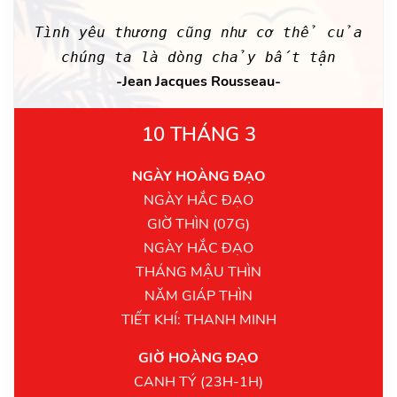
Tình yêu thương cũng như cơ thể của
chúng ta là dòng chảy bất tận
-Jean Jacques Rousseau-
10 THÁNG 3
NGÀY HOÀNG ĐẠO
NGÀY HẮC ĐẠO
GIỜ THÌN (07G)
NGÀY HẮC ĐẠO
THÁNG MẬU THÌN
NĂM GIÁP THÌN
TIẾT KHÍ: THANH MINH
GIỜ HOÀNG ĐẠO
CANH TÝ (23H-1H)