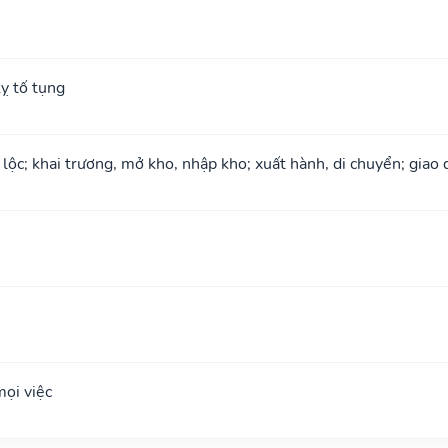
ỵ tố tụng
 lộc; khai trương, mở kho, nhập kho; xuất hành, di chuyển; giao 
ọi việc