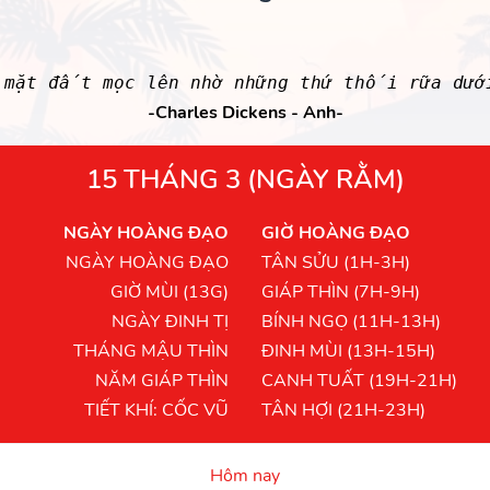
mặt đất mọc lên nhờ những thứ thối rữa dướ
-Charles Dickens - Anh-
15 THÁNG 3 (NGÀY RẰM)
NGÀY HOÀNG ĐẠO
GIỜ HOÀNG ĐẠO
NGÀY HOÀNG ĐẠO
TÂN SỬU (1H-3H)
GIỜ MÙI (13G)
GIÁP THÌN (7H-9H)
NGÀY ĐINH TỊ
BÍNH NGỌ (11H-13H)
THÁNG MẬU THÌN
ĐINH MÙI (13H-15H)
NĂM GIÁP THÌN
CANH TUẤT (19H-21H)
TIẾT KHÍ: CỐC VŨ
TÂN HỢI (21H-23H)
Hôm nay