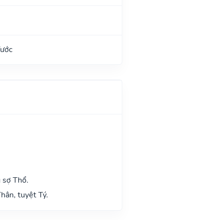
Tước
 sợ Thổ.
hân, tuyệt Tý.