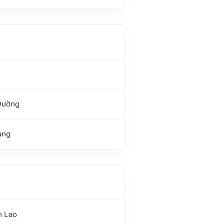
Đường
ang
n Lao