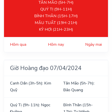
TÂN MÃO (5H-7H)
QUÝ TỊ (9H-11H)
BÍNH THÂN (15H-17H)
MẬU TUẤT (19H-21H)
KỶ HỢI (21H-23H)
Hôm qua
Hôm nay
Ngày mai
Giờ Hoàng đạo 07/04/2024
Canh Dần (3h-5h): Kim
Tân Mão (5h-7h):
Quỹ
Bảo Quang
Quý Tị (9h-11h): Ngọc
Bính Thân (15h-
Đường
17h): Tư Mệnh