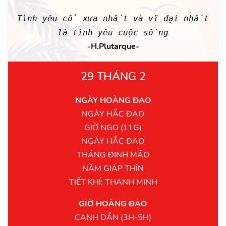
Tình yêu cổ xưa nhất và vĩ đại nhất
là tình yêu cuộc sống
-H.Plutarque-
29 THÁNG 2
NGÀY HOÀNG ĐẠO
NGÀY HẮC ĐẠO
GIỜ NGỌ (11G)
NGÀY HẮC ĐẠO
THÁNG ĐINH MÃO
NĂM GIÁP THÌN
TIẾT KHÍ: THANH MINH
GIỜ HOÀNG ĐẠO
CANH DẦN (3H-5H)