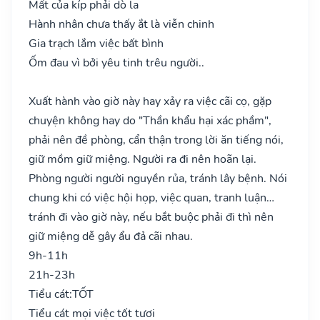
Mất của kíp phải dò la
Hành nhân chưa thấy ắt là viễn chinh
Gia trạch lắm việc bất bình
Ốm đau vì bởi yêu tinh trêu người..
Xuất hành vào giờ này hay xảy ra việc cãi cọ, gặp
chuyện không hay do "Thần khẩu hại xác phầm",
phải nên đề phòng, cẩn thận trong lời ăn tiếng nói,
giữ mồm giữ miệng. Người ra đi nên hoãn lại.
Phòng người người nguyền rủa, tránh lây bệnh. Nói
chung khi có việc hội họp, việc quan, tranh luận…
tránh đi vào giờ này, nếu bắt buộc phải đi thì nên
giữ miệng dễ gây ẩu đả cãi nhau.
9h-11h
21h-23h
Tiểu cát:
TỐT
Tiểu cát mọi việc tốt tươi