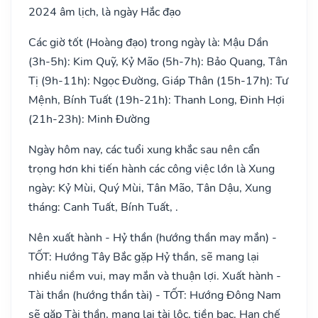
2024 âm lịch, là ngày Hắc đạo
Các giờ tốt (Hoàng đạo) trong ngày là: Mậu Dần
(3h-5h): Kim Quỹ, Kỷ Mão (5h-7h): Bảo Quang, Tân
Tị (9h-11h): Ngọc Đường, Giáp Thân (15h-17h): Tư
Mệnh, Bính Tuất (19h-21h): Thanh Long, Đinh Hợi
(21h-23h): Minh Đường
Ngày hôm nay, các tuổi xung khắc sau nên cẩn
trọng hơn khi tiến hành các công việc lớn là Xung
ngày: Kỷ Mùi, Quý Mùi, Tân Mão, Tân Dậu, Xung
tháng: Canh Tuất, Bính Tuất, .
Nên xuất hành - Hỷ thần (hướng thần may mắn) -
TỐT: Hướng Tây Bắc gặp Hỷ thần, sẽ mang lại
nhiều niềm vui, may mắn và thuận lợi. Xuất hành -
Tài thần (hướng thần tài) - TỐT: Hướng Đông Nam
sẽ gặp Tài thần, mang lại tài lộc, tiền bạc. Hạn chế