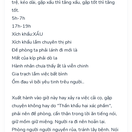
trệ, kéo dài, gặp xấu thì tăng xấu, gặp tốt thì tăng
tốt.
5h-7h
17h-19h
Xích khẩu:
XẤU
Xích khẩu lắm chuyên thị phi
Đề phòng ta phải lánh đi mới là
Mất của kíp phải dò la
Hành nhân chưa thấy ắt là viễn chinh
Gia trạch lắm việc bất bình
Ốm đau vì bởi yêu tinh trêu người..
Xuất hành vào giờ này hay xảy ra việc cãi cọ, gặp
chuyện không hay do "Thần khẩu hại xác phầm",
phải nên đề phòng, cẩn thận trong lời ăn tiếng nói,
giữ mồm giữ miệng. Người ra đi nên hoãn lại.
Phòng người người nguyền rủa, tránh lây bệnh. Nói