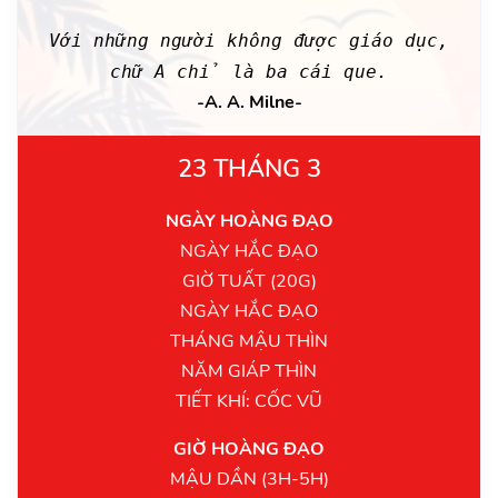
Với những người không được giáo dục,
chữ A chỉ là ba cái que.
-A. A. Milne-
23 THÁNG 3
NGÀY HOÀNG ĐẠO
NGÀY HẮC ĐẠO
GIỜ TUẤT (20G)
NGÀY HẮC ĐẠO
THÁNG MẬU THÌN
NĂM GIÁP THÌN
TIẾT KHÍ: CỐC VŨ
GIỜ HOÀNG ĐẠO
MẬU DẦN (3H-5H)