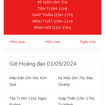
KỶ MÃO (5H-7H)
TÂN TỊ (9H-11H)
GIÁP THÂN (15H-17H)
BÍNH TUẤT (19H-21H)
ĐINH HỢI (21H-23H)
Hôm qua
Hôm nay
Ngày mai
Giờ Hoàng đạo 01/05/2024
Mậu Dần (3h-5h): Kim
Kỷ Mão (5h-7h): Bảo
Quỹ
Quang
Tân Tị (9h-11h): Ngọc
Giáp Thân (15h-17h):
Đường
Tư Mệnh