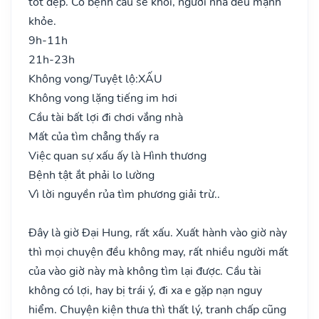
tốt đẹp. Có bệnh cầu sẽ khỏi, người nhà đều mạnh
khỏe.
9h-11h
21h-23h
Không vong/Tuyệt lộ:
XẤU
Không vong lặng tiếng im hơi
Cầu tài bất lợi đi chơi vắng nhà
Mất của tìm chẳng thấy ra
Việc quan sự xấu ấy là Hình thương
Bệnh tật ắt phải lo lường
Vì lời nguyền rủa tìm phương giải trừ..
Đây là giờ Đại Hung, rất xấu. Xuất hành vào giờ này
thì mọi chuyện đều không may, rất nhiều người mất
của vào giờ này mà không tìm lại được. Cầu tài
không có lợi, hay bị trái ý, đi xa e gặp nạn nguy
hiểm. Chuyện kiện thưa thì thất lý, tranh chấp cũng