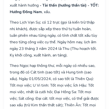
xuất hành hướng
- Tài thần (hướng thần tài) - TỐT:
Hướng Đông Nam
, xấu.
Theo Lịch Vạn Sự, có 12 trực (gọi là kiến trừ thập
nhị khách), được sắp xếp theo thứ tự tuần hoàn,
luân phiên nhau từng ngày, có tính chất tốt xấu tùy
theo từng công việc cụ thể. Ngày hôm nay, lịch âm
ngày 23 tháng 3 năm 2024 là Thu (Thu hoạch tốt.
Kỵ khởi công, xuất hành, an táng).
Theo Ngọc hạp thông thư, mỗi ngày có nhiều sao,
trong đó có Cát tinh (sao tốt) và Hung tinh (sao
xấu). Ngày 01/05/2024, có sao tốt là Thiên Quý:
Tốt mọi việc; U Vi tinh: Tốt mọi việc; Ích Hậu: Tốt
mọi việc, nhất là cưới hỏi; Đại Hồng Sa: Tốt mọi
việc; Sát cống: Đại cát: tốt mọi việc, có thể giải được
sao xấu (trừ Kim thần thất sát); Thiên Ân: Tốt mọi