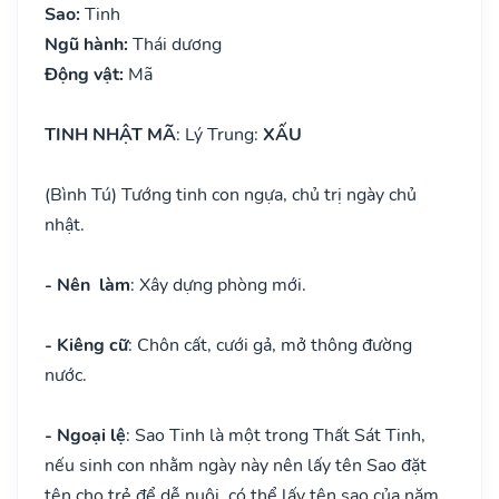
Sao:
Tinh
Ngũ hành:
Thái dương
Động vật:
Mã
TINH NHẬT MÃ
: Lý Trung:
XẤU
(Bình Tú) Tướng tinh con ngựa, chủ trị ngày chủ
nhật.
- Nên làm
: Xây dựng phòng mới.
- Kiêng cữ
: Chôn cất, cưới gả, mở thông đường
nước.
- Ngoại lệ
: Sao Tinh là một trong Thất Sát Tinh,
nếu sinh con nhằm ngày này nên lấy tên Sao đặt
tên cho trẻ để dễ nuôi, có thể lấy tên sao của năm,