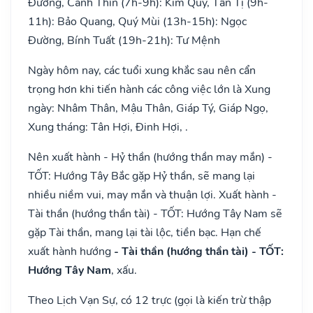
Đường, Canh Thìn (7h-9h): Kim Quỹ, Tân Tị (9h-
11h): Bảo Quang, Quý Mùi (13h-15h): Ngọc
Đường, Bính Tuất (19h-21h): Tư Mệnh
Ngày hôm nay, các tuổi xung khắc sau nên cẩn
trọng hơn khi tiến hành các công việc lớn là Xung
ngày: Nhâm Thân, Mậu Thân, Giáp Tý, Giáp Ngọ,
Xung tháng: Tân Hợi, Đinh Hợi, .
Nên xuất hành - Hỷ thần (hướng thần may mắn) -
TỐT: Hướng Tây Bắc gặp Hỷ thần, sẽ mang lại
nhiều niềm vui, may mắn và thuận lợi. Xuất hành -
Tài thần (hướng thần tài) - TỐT: Hướng Tây Nam sẽ
gặp Tài thần, mang lại tài lộc, tiền bạc. Hạn chế
xuất hành hướng
- Tài thần (hướng thần tài) - TỐT:
Hướng Tây Nam
, xấu.
Theo Lịch Vạn Sự, có 12 trực (gọi là kiến trừ thập