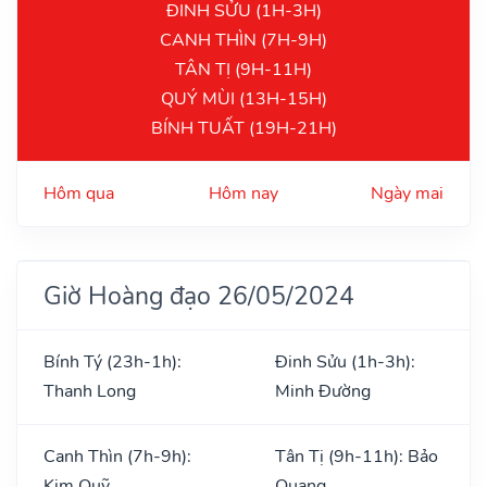
ĐINH SỬU (1H-3H)
CANH THÌN (7H-9H)
TÂN TỊ (9H-11H)
QUÝ MÙI (13H-15H)
BÍNH TUẤT (19H-21H)
Hôm qua
Hôm nay
Ngày mai
Giờ Hoàng đạo 26/05/2024
Bính Tý (23h-1h):
Đinh Sửu (1h-3h):
Thanh Long
Minh Đường
Canh Thìn (7h-9h):
Tân Tị (9h-11h): Bảo
Kim Quỹ
Quang