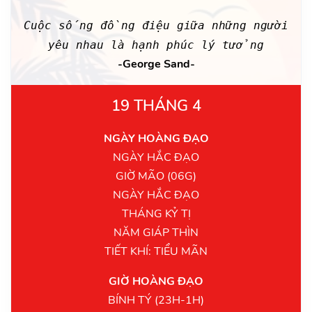
Cuộc sống đồng điệu giữa những người
yêu nhau là hạnh phúc lý tưởng
-George Sand-
19 THÁNG 4
NGÀY HOÀNG ĐẠO
NGÀY HẮC ĐẠO
GIỜ MÃO (06G)
NGÀY HẮC ĐẠO
THÁNG KỶ TỊ
NĂM GIÁP THÌN
TIẾT KHÍ: TIỂU MÃN
GIỜ HOÀNG ĐẠO
BÍNH TÝ (23H-1H)