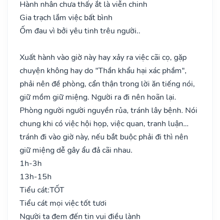
Hành nhân chưa thấy ắt là viễn chinh
Gia trạch lắm việc bất bình
Ốm đau vì bởi yêu tinh trêu người..
Xuất hành vào giờ này hay xảy ra việc cãi cọ, gặp
chuyện không hay do "Thần khẩu hại xác phầm",
phải nên đề phòng, cẩn thận trong lời ăn tiếng nói,
giữ mồm giữ miệng. Người ra đi nên hoãn lại.
Phòng người người nguyền rủa, tránh lây bệnh. Nói
chung khi có việc hội họp, việc quan, tranh luận…
tránh đi vào giờ này, nếu bắt buộc phải đi thì nên
giữ miệng dễ gây ẩu đả cãi nhau.
1h-3h
13h-15h
Tiểu cát:
TỐT
Tiểu cát mọi việc tốt tươi
Người ta đem đến tin vui điều lành