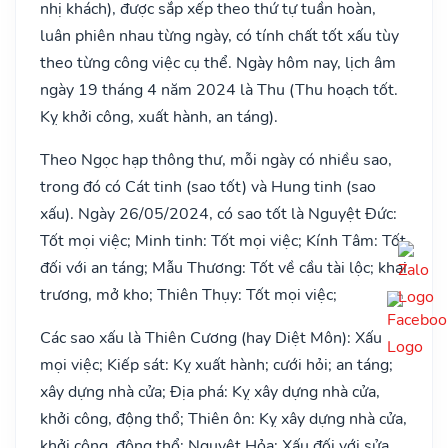
nhị khách), được sắp xếp theo thứ tự tuần hoàn,
luân phiên nhau từng ngày, có tính chất tốt xấu tùy
theo từng công việc cụ thể. Ngày hôm nay, lịch âm
ngày 19 tháng 4 năm 2024 là Thu (Thu hoạch tốt.
Kỵ khởi công, xuất hành, an táng).
Theo Ngọc hạp thông thư, mỗi ngày có nhiều sao,
trong đó có Cát tinh (sao tốt) và Hung tinh (sao
xấu). Ngày 26/05/2024, có sao tốt là Nguyệt Đức:
Tốt mọi việc; Minh tinh: Tốt mọi việc; Kính Tâm: Tốt
đối với an táng; Mẫu Thương: Tốt về cầu tài lộc; khai
trương, mở kho; Thiên Thụy: Tốt mọi việc;
Các sao xấu là Thiên Cương (hay Diệt Môn): Xấu
mọi việc; Kiếp sát: Kỵ xuất hành; cưới hỏi; an táng;
xây dựng nhà cửa; Địa phá: Kỵ xây dựng nhà cửa,
khởi công, động thổ; Thiên ôn: Kỵ xây dựng nhà cửa,
khởi công, động thổ; Nguyệt Hỏa: Xấu đối với sửa