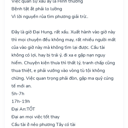
Việc quan sự xấu ấy là Hình thương
Bệnh tật ắt phải lo lường
Vì lời nguyền rủa tìm phương giải trừ..
Đây là giờ Đại Hung, rất xấu. Xuất hành vào giờ này
thì mọi chuyện đều không may, rất nhiều người mất
của vào giờ này mà không tìm lại được. Cầu tài
không có lợi, hay bị trái ý, đi xa e gặp nạn nguy
hiểm. Chuyện kiện thưa thì thất lý, tranh chấp cũng
thua thiệt, e phải vướng vào vòng tù tội không
chừng. Việc quan trọng phải đòn, gặp ma quỷ cúng
tế mới an.
5h-7h
17h-19h
Đại An:
TỐT
Đại an mọi việc tốt thay
Cầu tài ở nẻo phương Tây có tài