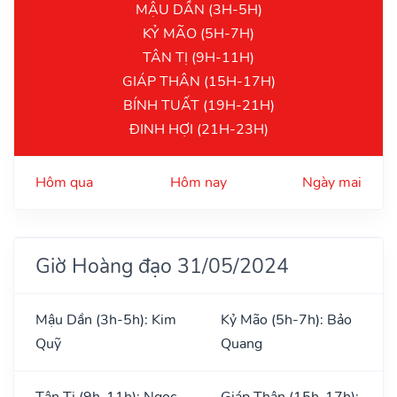
MẬU DẦN (3H-5H)
KỶ MÃO (5H-7H)
TÂN TỊ (9H-11H)
GIÁP THÂN (15H-17H)
BÍNH TUẤT (19H-21H)
ĐINH HỢI (21H-23H)
Hôm qua
Hôm nay
Ngày mai
Giờ Hoàng đạo 31/05/2024
Mậu Dần (3h-5h): Kim
Kỷ Mão (5h-7h): Bảo
Quỹ
Quang
Tân Tị (9h-11h): Ngọc
Giáp Thân (15h-17h):