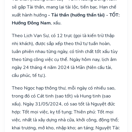
sẽ gặp Tài thần, mang lại tài lộc, tiền bạc. Hạn chế
xuất hành hướng
- Tài thần (hướng thần tài) - TỐT:
Hướng Đông Nam
, xấu.
Theo Lịch Vạn Sự, có 12 trực (gọi là kiến trừ thập
nhị khách), được sắp xếp theo thứ tự tuần hoàn,
luân phiên nhau từng ngày, có tính chất tốt xấu tùy
theo từng công việc cụ thể. Ngày hôm nay, lịch âm
ngày 24 tháng 4 năm 2024 là Mãn (Nên cầu tài,
cầu phúc, tế tự.).
Theo Ngọc hạp thông thư, mỗi ngày có nhiều sao,
trong đó có Cát tinh (sao tốt) và Hung tinh (sao
xấu). Ngày 31/05/2024, có sao tốt là Nguyệt đức
hợp: Tốt mọi việc, kỵ tố tụng; Thiên phú: Tốt mọi
việc, nhất là xây dựng nhà cửa, khởi công, động thổ;
khai trương, mở kho, nhập kho; an táng; Nguyệt Tài: