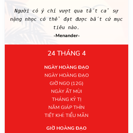
Người có ý chí vượt qua tất cả sự
nặng nhọc có thể đạt được bất cứ mục
tiêu nào.
-Menander-
24 THÁNG 4
NGÀY HOÀNG ĐẠO
NGÀY HOÀNG ĐẠO
GIỜ NGỌ (12G)
NGÀY ẤT MÙI
THÁNG KỶ TỊ
NĂM GIÁP THÌN
TIẾT KHÍ: TIỂU MÃN
GIỜ HOÀNG ĐẠO