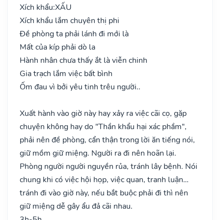
Xích khẩu:
XẤU
Xích khẩu lắm chuyên thị phi
Đề phòng ta phải lánh đi mới là
Mất của kíp phải dò la
Hành nhân chưa thấy ắt là viễn chinh
Gia trạch lắm việc bất bình
Ốm đau vì bởi yêu tinh trêu người..
Xuất hành vào giờ này hay xảy ra việc cãi cọ, gặp
chuyện không hay do "Thần khẩu hại xác phầm",
phải nên đề phòng, cẩn thận trong lời ăn tiếng nói,
giữ mồm giữ miệng. Người ra đi nên hoãn lại.
Phòng người người nguyền rủa, tránh lây bệnh. Nói
chung khi có việc hội họp, việc quan, tranh luận…
tránh đi vào giờ này, nếu bắt buộc phải đi thì nên
giữ miệng dễ gây ẩu đả cãi nhau.
3h-5h