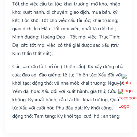
Tốt cho việc cầu tài lộc; khai trương, mở kho, nhập
kho; xuất hành, di chuyển; giao dịch, mua bán, ký
kết; Lộc khố: Tốt cho việc cầu tài lộc; khai trương;
giao dịch; Ích Hậu: Tốt mọi việc, nhất là cưới hỏi;
Minh đường: Hoàng Đạo - Tốt mọi việc; Trực Tinh:
Đại cát: tốt mọi việc, có thể giải được sao xấu (trừ
Kim thần thất sát);
Các sao xấu là Thổ ôn (Thiên cẩu): Kỵ xây dựng nhà
cửa; đào ao, đào giếng; tế tự; Thiên tặc: Xấu đối với
khởi tạo; động thổ; về nhà mới; khai trương; Nguyệt
Yếm đại họa: Xấu đối với xuất hành, giá thú; Cửu
không: Kỵ xuất hành; cầu tài lộc; khai trương; Quả
tú: Xấu với cưới hỏi; Phủ đầu dát: Kỵ khởi công,
động thổ; Tam tang: Kỵ khởi tạo; cưới hỏi; an táng;