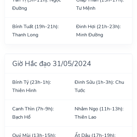
Đường
Tư Mệnh
Bính Tuất (19h-21h):
Đinh Hợi (21h-23h):
Thanh Long
Minh Đường
Giờ Hắc đạo 31/05/2024
Bính Tý (23h-1h):
Đinh Sửu (1h-3h): Chu
Thiên Hình
Tước
Canh Thìn (7h-9h):
Nhâm Ngọ (11h-13h):
Bạch Hổ
Thiên Lao
Quý Mùi (13h-15h):
Ất Dậu (17h-19h):