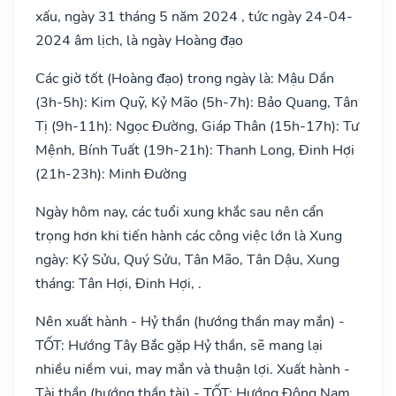
xấu, ngày 31 tháng 5 năm 2024 , tức ngày 24-04-
2024 âm lịch, là ngày Hoàng đạo
Các giờ tốt (Hoàng đạo) trong ngày là: Mậu Dần
(3h-5h): Kim Quỹ, Kỷ Mão (5h-7h): Bảo Quang, Tân
Tị (9h-11h): Ngọc Đường, Giáp Thân (15h-17h): Tư
Mệnh, Bính Tuất (19h-21h): Thanh Long, Đinh Hợi
(21h-23h): Minh Đường
Ngày hôm nay, các tuổi xung khắc sau nên cẩn
trọng hơn khi tiến hành các công việc lớn là Xung
ngày: Kỷ Sửu, Quý Sửu, Tân Mão, Tân Dậu, Xung
tháng: Tân Hợi, Đinh Hợi, .
Nên xuất hành - Hỷ thần (hướng thần may mắn) -
TỐT: Hướng Tây Bắc gặp Hỷ thần, sẽ mang lại
nhiều niềm vui, may mắn và thuận lợi. Xuất hành -
Tài thần (hướng thần tài) - TỐT: Hướng Đông Nam