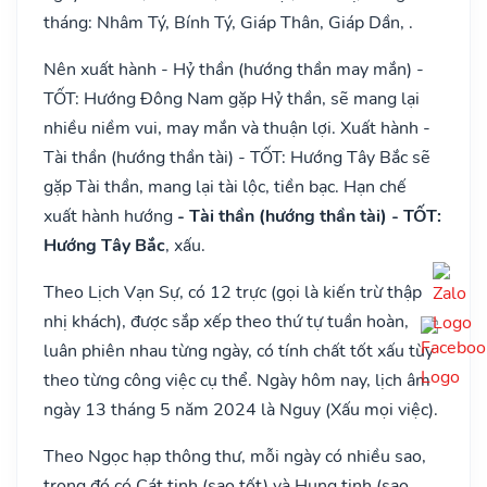
tháng: Nhâm Tý, Bính Tý, Giáp Thân, Giáp Dần, .
Nên xuất hành - Hỷ thần (hướng thần may mắn) -
TỐT: Hướng Đông Nam gặp Hỷ thần, sẽ mang lại
nhiều niềm vui, may mắn và thuận lợi. Xuất hành -
Tài thần (hướng thần tài) - TỐT: Hướng Tây Bắc sẽ
gặp Tài thần, mang lại tài lộc, tiền bạc. Hạn chế
xuất hành hướng
- Tài thần (hướng thần tài) - TỐT:
Hướng Tây Bắc
, xấu.
Theo Lịch Vạn Sự, có 12 trực (gọi là kiến trừ thập
nhị khách), được sắp xếp theo thứ tự tuần hoàn,
luân phiên nhau từng ngày, có tính chất tốt xấu tùy
theo từng công việc cụ thể. Ngày hôm nay, lịch âm
ngày 13 tháng 5 năm 2024 là Nguy (Xấu mọi việc).
Theo Ngọc hạp thông thư, mỗi ngày có nhiều sao,
trong đó có Cát tinh (sao tốt) và Hung tinh (sao