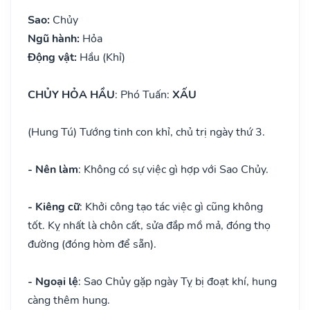
Sao:
Chủy
Ngũ hành:
Hỏa
Động vật:
Hầu (Khỉ)
CHỦY HỎA HẦU
: Phó Tuấn:
XẤU
(Hung Tú) Tướng tinh con khỉ, chủ trị ngày thứ 3.
- Nên làm
: Không có sự việc gì hợp với Sao Chủy.
- Kiêng cữ
: Khởi công tạo tác việc gì cũng không
tốt. Kỵ nhất là chôn cất, sửa đắp mồ mả, đóng thọ
đường (đóng hòm để sẵn).
- Ngoại lệ
: Sao Chủy gặp ngày Tỵ bị đoạt khí, hung
càng thêm hung.