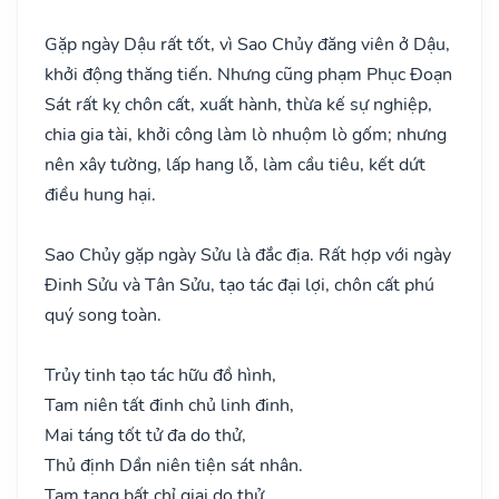
Gặp ngày Dậu rất tốt, vì Sao Chủy đăng viên ở Dậu,
khởi động thăng tiến. Nhưng cũng phạm Phục Đoạn
Sát rất kỵ chôn cất, xuất hành, thừa kế sự nghiệp,
chia gia tài, khởi công làm lò nhuộm lò gốm; nhưng
nên xây tường, lấp hang lỗ, làm cầu tiêu, kết dứt
điều hung hại.
Sao Chủy gặp ngày Sửu là đắc địa. Rất hợp với ngày
Đinh Sửu và Tân Sửu, tạo tác đại lợi, chôn cất phú
quý song toàn.
Trủy tinh tạo tác hữu đồ hình,
Tam niên tất đinh chủ linh đinh,
Mai táng tốt tử đa do thử,
Thủ định Dần niên tiện sát nhân.
Tam tang bất chỉ giai do thử,