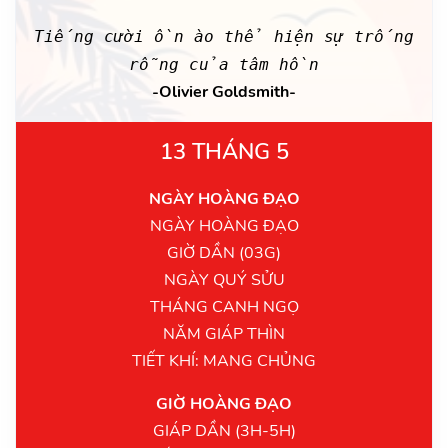
Tiếng cười ồn ào thể hiện sự trống
rỗng của tâm hồn
-Olivier Goldsmith-
13 THÁNG 5
NGÀY HOÀNG ĐẠO
NGÀY HOÀNG ĐẠO
GIỜ DẦN (03G)
NGÀY QUÝ SỬU
THÁNG CANH NGỌ
NĂM GIÁP THÌN
TIẾT KHÍ: MANG CHỦNG
GIỜ HOÀNG ĐẠO
GIÁP DẦN (3H-5H)