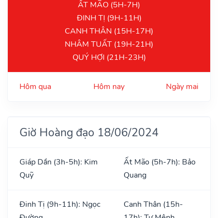
ẤT MÃO (5H-7H)
ĐINH TỊ (9H-11H)
CANH THÂN (15H-17H)
NHÂM TUẤT (19H-21H)
QUÝ HỢI (21H-23H)
Hôm qua
Hôm nay
Ngày mai
Giờ Hoàng đạo 18/06/2024
Giáp Dần (3h-5h): Kim
Ất Mão (5h-7h): Bảo
Quỹ
Quang
Đinh Tị (9h-11h): Ngọc
Canh Thân (15h-
Đường
17h): Tư Mệnh