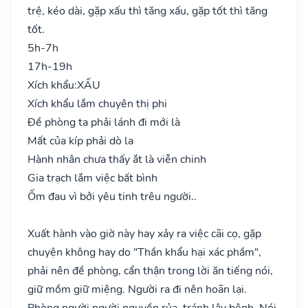
trệ, kéo dài, gặp xấu thì tăng xấu, gặp tốt thì tăng
tốt.
5h-7h
17h-19h
Xích khẩu:
XẤU
Xích khẩu lắm chuyên thị phi
Đề phòng ta phải lánh đi mới là
Mất của kíp phải dò la
Hành nhân chưa thấy ắt là viễn chinh
Gia trạch lắm việc bất bình
Ốm đau vì bởi yêu tinh trêu người..
Xuất hành vào giờ này hay xảy ra việc cãi cọ, gặp
chuyện không hay do "Thần khẩu hại xác phầm",
phải nên đề phòng, cẩn thận trong lời ăn tiếng nói,
giữ mồm giữ miệng. Người ra đi nên hoãn lại.
Phòng người người nguyền rủa, tránh lây bệnh. Nói