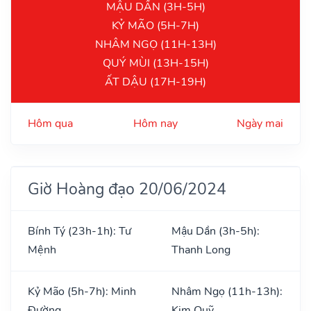
MẬU DẦN (3H-5H)
KỶ MÃO (5H-7H)
NHÂM NGỌ (11H-13H)
QUÝ MÙI (13H-15H)
ẤT DẬU (17H-19H)
Hôm qua
Hôm nay
Ngày mai
Giờ Hoàng đạo 20/06/2024
Bính Tý (23h-1h): Tư
Mậu Dần (3h-5h):
Mệnh
Thanh Long
Kỷ Mão (5h-7h): Minh
Nhâm Ngọ (11h-13h):
Đường
Kim Quỹ