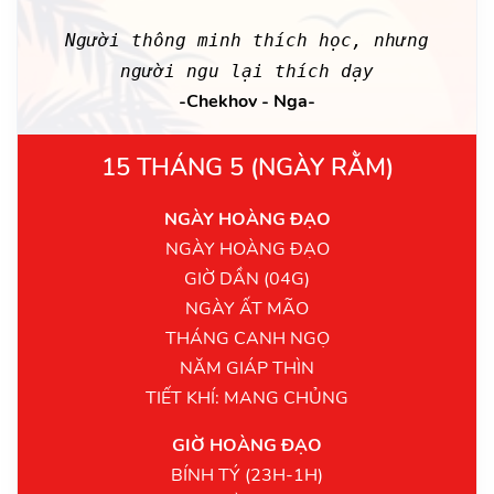
Người thông minh thích học, nhưng
người ngu lại thích dạy
-Chekhov - Nga-
15 THÁNG 5 (NGÀY RẰM)
NGÀY HOÀNG ĐẠO
NGÀY HOÀNG ĐẠO
GIỜ DẦN (04G)
NGÀY ẤT MÃO
THÁNG CANH NGỌ
NĂM GIÁP THÌN
TIẾT KHÍ: MANG CHỦNG
GIỜ HOÀNG ĐẠO
BÍNH TÝ (23H-1H)