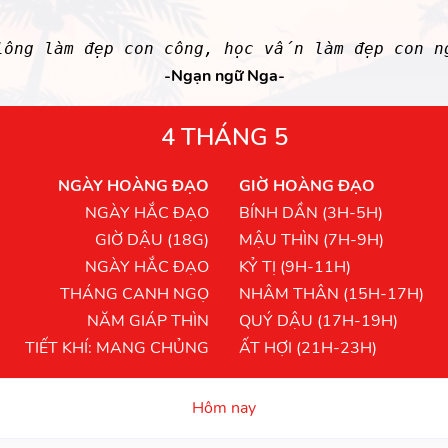
lông làm đẹp con công, học vấn làm đẹp con n
-Ngạn ngữ Nga-
4 THÁNG 5
NGÀY HOÀNG ĐẠO
GIỜ HOÀNG ĐẠO
NGÀY HẮC ĐẠO
BÍNH DẦN (3H-5H)
GIỜ DẬU (18G)
MẬU THÌN (7H-9H)
NGÀY HẮC ĐẠO
KỶ TỊ (9H-11H)
THÁNG CANH NGỌ
NHÂM THÂN (15H-17H)
NĂM GIÁP THÌN
QUÝ DẬU (17H-19H)
TIẾT KHÍ: MANG CHỦNG
ẤT HỢI (21H-23H)
Hôm nay