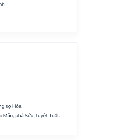
nh
ng sợ Hỏa.
i Mão, phá Sửu, tuyệt Tuất.