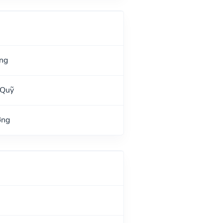
ng
 Quỹ
ờng