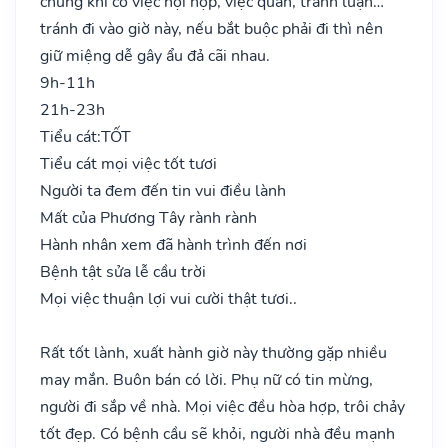
chung khi có việc hội họp, việc quan, tranh luận…
tránh đi vào giờ này, nếu bắt buộc phải đi thì nên
giữ miệng dễ gây ẩu đả cãi nhau.
9h-11h
21h-23h
Tiểu cát:
TỐT
Tiểu cát mọi việc tốt tươi
Người ta đem đến tin vui điều lành
Mất của Phương Tây rành rành
Hành nhân xem đã hành trình đến nơi
Bệnh tật sửa lễ cầu trời
Mọi việc thuận lợi vui cười thật tươi..
Rất tốt lành, xuất hành giờ này thường gặp nhiều
may mắn. Buôn bán có lời. Phụ nữ có tin mừng,
người đi sắp về nhà. Mọi việc đều hòa hợp, trôi chảy
tốt đẹp. Có bệnh cầu sẽ khỏi, người nhà đều mạnh