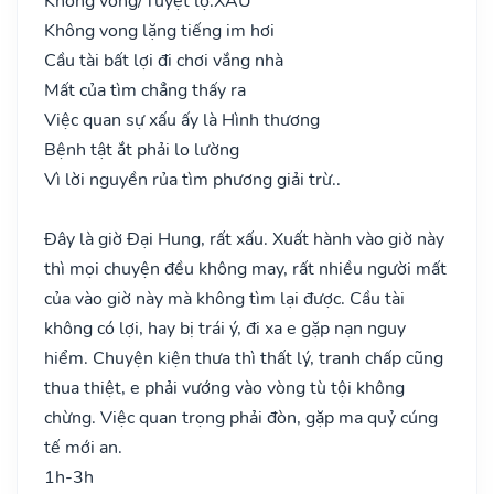
Không vong/Tuyệt lộ:
XẤU
Không vong lặng tiếng im hơi
Cầu tài bất lợi đi chơi vắng nhà
Mất của tìm chẳng thấy ra
Việc quan sự xấu ấy là Hình thương
Bệnh tật ắt phải lo lường
Vì lời nguyền rủa tìm phương giải trừ..
Đây là giờ Đại Hung, rất xấu. Xuất hành vào giờ này
thì mọi chuyện đều không may, rất nhiều người mất
của vào giờ này mà không tìm lại được. Cầu tài
không có lợi, hay bị trái ý, đi xa e gặp nạn nguy
hiểm. Chuyện kiện thưa thì thất lý, tranh chấp cũng
thua thiệt, e phải vướng vào vòng tù tội không
chừng. Việc quan trọng phải đòn, gặp ma quỷ cúng
tế mới an.
1h-3h