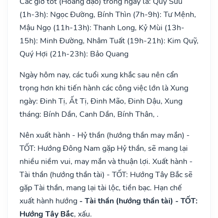
Các giờ tốt (Hoàng đạo) trong ngày là: Quý Sửu
(1h-3h): Ngọc Đường, Bính Thìn (7h-9h): Tư Mệnh,
Mậu Ngọ (11h-13h): Thanh Long, Kỷ Mùi (13h-
15h): Minh Đường, Nhâm Tuất (19h-21h): Kim Quỹ,
Quý Hợi (21h-23h): Bảo Quang
Ngày hôm nay, các tuổi xung khắc sau nên cẩn
trọng hơn khi tiến hành các công việc lớn là Xung
ngày: Đinh Tị, Ất Tị, Đinh Mão, Đinh Dậu, Xung
tháng: Bính Dần, Canh Dần, Bính Thân, .
Nên xuất hành - Hỷ thần (hướng thần may mắn) -
TỐT: Hướng Đông Nam gặp Hỷ thần, sẽ mang lại
nhiều niềm vui, may mắn và thuận lợi. Xuất hành -
Tài thần (hướng thần tài) - TỐT: Hướng Tây Bắc sẽ
gặp Tài thần, mang lại tài lộc, tiền bạc. Hạn chế
xuất hành hướng
- Tài thần (hướng thần tài) - TỐT:
Hướng Tây Bắc
, xấu.