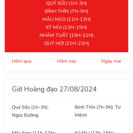
QUÝ SỬU (1H-3H)
BÍNH THÌN (7H-9H)
MẬU NGỌ (11H-13H)
KỶ MÙI (13H-15H)
NHÂM TUẤT (19H-21H)
QUÝ HỢI (21H-23H)
Hôm qua
Hôm nay
Ngày mai
Giờ Hoàng đạo 27/08/2024
Quý Sửu (1h-3h):
Bính Thìn (7h-9h): Tư
Ngọc Đường
Mệnh
Mậu Ngọ (11h-13h):
Kỷ Mùi (13h-15h):