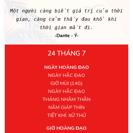
Một người càng biết giá trị của thời
gian, càng cảm thấy đau khổ khi
thời gian mất đi.
-Dante - Ý-
24 THÁNG 7
NGÀY HOÀNG ĐẠO
NGÀY HẮC ĐẠO
GIỜ MÙI (14G)
NGÀY HẮC ĐẠO
THÁNG NHÂM THÂN
NĂM GIÁP THÌN
TIẾT KHÍ: XỬ THỬ
GIỜ HOÀNG ĐẠO