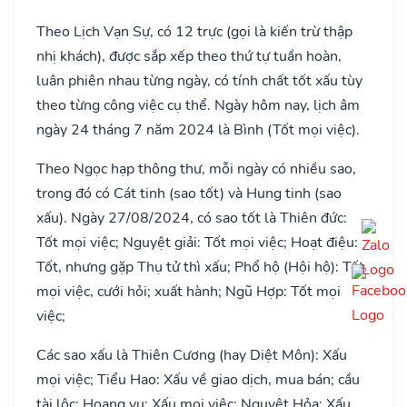
Theo Lịch Vạn Sự, có 12 trực (gọi là kiến trừ thập
nhị khách), được sắp xếp theo thứ tự tuần hoàn,
luân phiên nhau từng ngày, có tính chất tốt xấu tùy
theo từng công việc cụ thể. Ngày hôm nay, lịch âm
ngày 24 tháng 7 năm 2024 là Bình (Tốt mọi việc).
Theo Ngọc hạp thông thư, mỗi ngày có nhiều sao,
trong đó có Cát tinh (sao tốt) và Hung tinh (sao
xấu). Ngày 27/08/2024, có sao tốt là Thiên đức:
Tốt mọi việc; Nguyệt giải: Tốt mọi việc; Hoạt điệu:
Tốt, nhưng gặp Thụ tử thì xấu; Phổ hộ (Hội hộ): Tốt
mọi việc, cưới hỏi; xuất hành; Ngũ Hợp: Tốt mọi
việc;
Các sao xấu là Thiên Cương (hay Diệt Môn): Xấu
mọi việc; Tiểu Hao: Xấu về giao dịch, mua bán; cầu
tài lộc; Hoang vu: Xấu mọi việc; Nguyệt Hỏa: Xấu