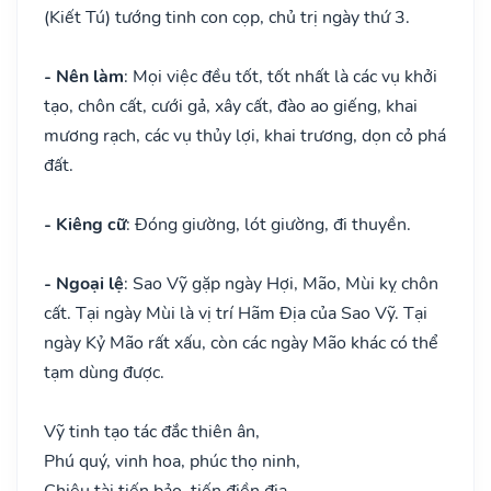
(Kiết Tú) tướng tinh con cọp, chủ trị ngày thứ 3.
- Nên làm
: Mọi việc đều tốt, tốt nhất là các vụ khởi
tạo, chôn cất, cưới gả, xây cất, đào ao giếng, khai
mương rạch, các vụ thủy lợi, khai trương, dọn cỏ phá
đất.
- Kiêng cữ
: Đóng giường, lót giường, đi thuyền.
- Ngoại lệ
: Sao Vỹ gặp ngày Hợi, Mão, Mùi kỵ chôn
cất. Tại ngày Mùi là vị trí Hãm Địa của Sao Vỹ. Tại
ngày Kỷ Mão rất xấu, còn các ngày Mão khác có thể
tạm dùng được.
Vỹ tinh tạo tác đắc thiên ân,
Phú quý, vinh hoa, phúc thọ ninh,
Chiêu tài tiến bảo, tiến điền địa,