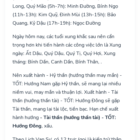
Long, Quý Mão (5h-7h): Minh Đường, Bính Ngọ
(11h-13h): Kim Quỹ, Đinh Mùi (13h-15h): Bảo
Quang, Kỷ Dậu (17h-19h): Ngọc Đường
Ngày hôm nay, các tuổi xung khắc sau nên cẩn
trọng hơn khi tiến hành các công việc lớn là Xung
ngày: Ất Dậu, Quý Dậu, Quý Tị, Quý Hợi, Xung
tháng: Bính Dần, Canh Dần, Bính Thân, .
Nên xuất hành - Hỷ thần (hướng thần may mắn) -
TỐT: Hướng Nam gặp Hỷ thần, sẽ mang lại nhiều
niềm vui, may mắn và thuận lợi. Xuất hành - Tài
thần (hướng thần tài) - TỐT: Hướng Đông sẽ gặp
Tài thần, mang lại tài lộc, tiền bạc. Hạn chế xuất
hành hướng
- Tài thần (hướng thần tài) - TỐT:
Hướng Đông
, xấu.
Theo Lịch Vạn Sự, có 12 trực (gọi là kiến trừ thập