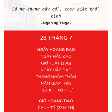
Sống chung gây gổ, cách biệt khổ
hình
-Ngạn ngữ Nga-
28 THÁNG 7
NGÀY HOÀNG ĐẠO
NGÀY HẮC ĐẠO
GIỜ TUẤT (19G)
NGÀY HẮC ĐẠO
THÁNG NHÂM THÂN
NĂM GIÁP THÌN
TIẾT KHÍ: XỬ THỬ
GIỜ HOÀNG ĐẠO
CANH TÝ (23H-1H)