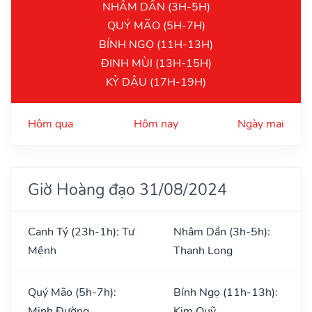
NHÂM DẦN (3H-5H)
QUÝ MÃO (5H-7H)
BÍNH NGỌ (11H-13H)
ĐINH MÙI (13H-15H)
KỶ DẬU (17H-19H)
Hôm qua
Hôm nay
Ngày mai
Giờ Hoàng đạo 31/08/2024
Canh Tý (23h-1h): Tư
Nhâm Dần (3h-5h):
Mệnh
Thanh Long
Quý Mão (5h-7h):
Bính Ngọ (11h-13h):
Minh Đường
Kim Quỹ