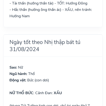
- Tài thần (hướng thần tài) - TỐT: Hướng Đông
- Hắc thần (hướng ông thần ác) - XẤU, nên tránh:
Hướng Nam
Ngày tốt theo Nhị thập bát tú
31/08/2024
Sao:
Nữ
Ngũ hành:
Thổ
Động vật:
Bức (con dơi)
NỮ THỔ BỨC
: Cảnh Đan:
XẤU
(Hung Tú) Tướng tinh con dơi, chủ trị ngày thứ 7.