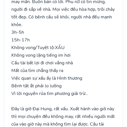
may mắn. Buôn bán có lời. Phụ nữ có tin mừng,
người đi sắp về nhà. Mọi việc đều hòa hợp, trôi chảy
tốt đẹp. Có bệnh cầu sẽ khỏi, người nhà đều mạnh
khỏe.
3h-5h
15h-17h
Không vong/Tuyệt lộ:
XẤU
Không vong lặng tiếng im hơi
Cầu tài bất lợi đi chơi vắng nhà
Mất của tìm chẳng thấy ra
Việc quan sự xấu ấy là Hình thương
Bệnh tật ắt phải lo lường
Vì lời nguyền rủa tìm phương giải trừ..
Đây là giờ Đại Hung, rất xấu. Xuất hành vào giờ này
thì mọi chuyện đều không may, rất nhiều người mất
của vào giờ này mà không tìm lại được. Cầu tài