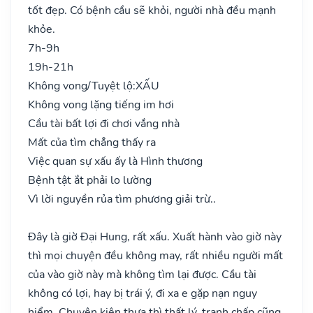
tốt đẹp. Có bệnh cầu sẽ khỏi, người nhà đều mạnh
khỏe.
7h-9h
19h-21h
Không vong/Tuyệt lộ:
XẤU
Không vong lặng tiếng im hơi
Cầu tài bất lợi đi chơi vắng nhà
Mất của tìm chẳng thấy ra
Việc quan sự xấu ấy là Hình thương
Bệnh tật ắt phải lo lường
Vì lời nguyền rủa tìm phương giải trừ..
Đây là giờ Đại Hung, rất xấu. Xuất hành vào giờ này
thì mọi chuyện đều không may, rất nhiều người mất
của vào giờ này mà không tìm lại được. Cầu tài
không có lợi, hay bị trái ý, đi xa e gặp nạn nguy
hiểm. Chuyện kiện thưa thì thất lý, tranh chấp cũng