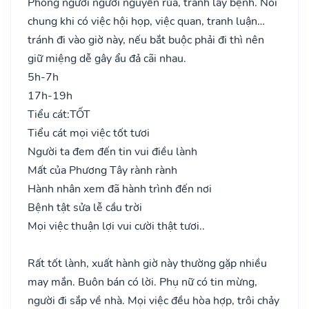
Phòng người người nguyền rủa, tránh lây bệnh. Nói
chung khi có việc hội họp, việc quan, tranh luận…
tránh đi vào giờ này, nếu bắt buộc phải đi thì nên
giữ miệng dễ gây ẩu đả cãi nhau.
5h-7h
17h-19h
Tiểu cát:
TỐT
Tiểu cát mọi việc tốt tươi
Người ta đem đến tin vui điều lành
Mất của Phương Tây rành rành
Hành nhân xem đã hành trình đến nơi
Bệnh tật sửa lễ cầu trời
Mọi việc thuận lợi vui cười thật tươi..
Rất tốt lành, xuất hành giờ này thường gặp nhiều
may mắn. Buôn bán có lời. Phụ nữ có tin mừng,
người đi sắp về nhà. Mọi việc đều hòa hợp, trôi chảy