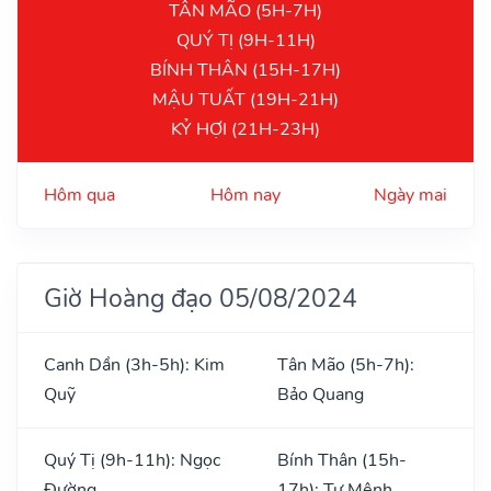
TÂN MÃO (5H-7H)
QUÝ TỊ (9H-11H)
BÍNH THÂN (15H-17H)
MẬU TUẤT (19H-21H)
KỶ HỢI (21H-23H)
Hôm qua
Hôm nay
Ngày mai
Giờ Hoàng đạo 05/08/2024
Canh Dần (3h-5h): Kim
Tân Mão (5h-7h):
Quỹ
Bảo Quang
Quý Tị (9h-11h): Ngọc
Bính Thân (15h-
Đường
17h): Tư Mệnh