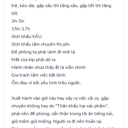
trệ, kéo dài, gặp xấu thì tăng xấu, gặp tốt thì tăng
tốt.
3h-5h
15h-17h
Xích khẩu:
XẤU
Xích khẩu lắm chuyên thị phi
Đề phòng ta phải lánh đi mới là
Mất của kíp phải dò la
Hành nhân chưa thấy ắt là viễn chinh
Gia trạch lắm việc bất bình
Ốm đau vì bởi yêu tinh trêu người..
Xuất hành vào giờ này hay xảy ra việc cãi cọ, gặp
chuyện không hay do "Thần khẩu hại xác phầm",
phải nên đề phòng, cẩn thận trong lời ăn tiếng nói,
giữ mồm giữ miệng. Người ra đi nên hoãn lại.