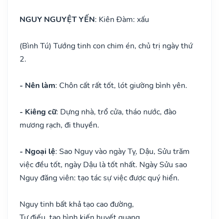
NGUY NGUYỆT YẾN
: Kiên Đàm: xấu
(Bình Tú) Tướng tinh con chim én, chủ trị ngày thứ
2.
- Nên làm
: Chôn cất rất tốt, lót giường bình yên.
- Kiêng cữ
: Dựng nhà, trổ cửa, tháo nước, đào
mương rạch, đi thuyền.
- Ngoại lệ
: Sao Nguy vào ngày Tỵ, Dậu, Sửu trăm
việc đều tốt, ngày Dậu là tốt nhất. Ngày Sửu sao
Nguy đăng viên: tạo tác sự việc được quý hiển.
Nguy tinh bất khả tạo cao đường,
Tự điếu, tao hình kiến huyết quang