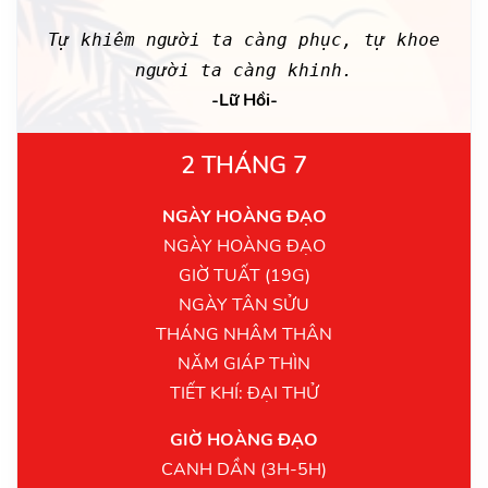
Tự khiêm người ta càng phục, tự khoe
người ta càng khinh.
-Lữ Hồi-
2 THÁNG 7
NGÀY HOÀNG ĐẠO
NGÀY HOÀNG ĐẠO
GIỜ TUẤT (19G)
NGÀY TÂN SỬU
THÁNG NHÂM THÂN
NĂM GIÁP THÌN
TIẾT KHÍ: ĐẠI THỬ
GIỜ HOÀNG ĐẠO
CANH DẦN (3H-5H)