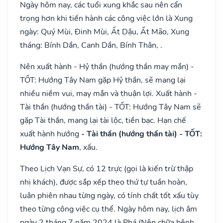
Ngày hôm nay, các tuổi xung khắc sau nên cẩn
trọng hơn khi tiến hành các công việc lớn là Xung
ngày: Quý Mùi, Đinh Mùi, Ất Dậu, Ất Mão, Xung
tháng: Bính Dần, Canh Dần, Bính Thân, .
Nên xuất hành - Hỷ thần (hướng thần may mắn) -
TỐT: Hướng Tây Nam gặp Hỷ thần, sẽ mang lại
nhiều niềm vui, may mắn và thuận lợi. Xuất hành -
Tài thần (hướng thần tài) - TỐT: Hướng Tây Nam sẽ
gặp Tài thần, mang lại tài lộc, tiền bạc. Hạn chế
xuất hành hướng
- Tài thần (hướng thần tài) - TỐT:
Hướng Tây Nam
, xấu.
Theo Lịch Vạn Sự, có 12 trực (gọi là kiến trừ thập
nhị khách), được sắp xếp theo thứ tự tuần hoàn,
luân phiên nhau từng ngày, có tính chất tốt xấu tùy
theo từng công việc cụ thể. Ngày hôm nay, lịch âm
ngày 2 tháng 7 năm 2024 là Phá (Nên chữa bệnh,