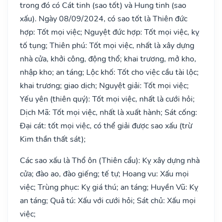
trong đó có Cát tinh (sao tốt) và Hung tinh (sao
xấu). Ngày 08/09/2024, có sao tốt là Thiên đức
hợp: Tốt mọi việc; Nguyệt đức hợp: Tốt mọi việc, kỵ
tố tụng; Thiên phú: Tốt mọi việc, nhất là xây dựng
nhà cửa, khởi công, động thổ; khai trương, mở kho,
nhập kho; an táng; Lộc khố: Tốt cho việc cầu tài lộc;
khai trương; giao dịch; Nguyệt giải: Tốt mọi việc;
Yếu yên (thiên quý): Tốt mọi việc, nhất là cưới hỏi;
Dịch Mã: Tốt mọi việc, nhất là xuất hành; Sát cống:
Đại cát: tốt mọi việc, có thể giải được sao xấu (trừ
Kim thần thất sát);
Các sao xấu là Thổ ôn (Thiên cẩu): Kỵ xây dựng nhà
cửa; đào ao, đào giếng; tế tự; Hoang vu: Xấu mọi
việc; Trùng phục: Kỵ giá thú; an táng; Huyền Vũ: Kỵ
an táng; Quả tú: Xấu với cưới hỏi; Sát chủ: Xấu mọi
việc;