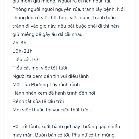
giữ mồm giữ miệng. Người ra đi nên hoãn lại.
Phòng người người nguyền rủa, tránh lây bệnh. Nói
chung khi có việc hội họp, việc quan, tranh luận…
tránh đi vào giờ này, nếu bắt buộc phải đi thì nên
giữ miệng dễ gây ẩu đả cãi nhau.
7h-9h
19h-21h
Tiểu cát:
TỐT
Tiểu cát mọi việc tốt tươi
Người ta đem đến tin vui điều lành
Mất của Phương Tây rành rành
Hành nhân xem đã hành trình đến nơi
Bệnh tật sửa lễ cầu trời
Mọi việc thuận lợi vui cười thật tươi..
Rất tốt lành, xuất hành giờ này thường gặp nhiều
may mắn. Buôn bán có lời. Phụ nữ có tin mừng,