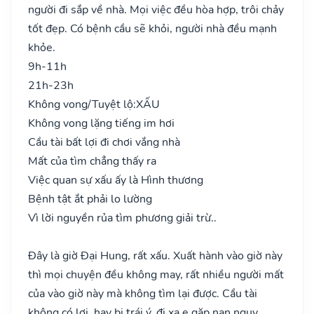
người đi sắp về nhà. Mọi việc đều hòa hợp, trôi chảy
tốt đẹp. Có bệnh cầu sẽ khỏi, người nhà đều mạnh
khỏe.
9h-11h
21h-23h
Không vong/Tuyệt lộ:
XẤU
Không vong lặng tiếng im hơi
Cầu tài bất lợi đi chơi vắng nhà
Mất của tìm chẳng thấy ra
Việc quan sự xấu ấy là Hình thương
Bệnh tật ắt phải lo lường
Vì lời nguyền rủa tìm phương giải trừ..
Đây là giờ Đại Hung, rất xấu. Xuất hành vào giờ này
thì mọi chuyện đều không may, rất nhiều người mất
của vào giờ này mà không tìm lại được. Cầu tài
không có lợi, hay bị trái ý, đi xa e gặp nạn nguy