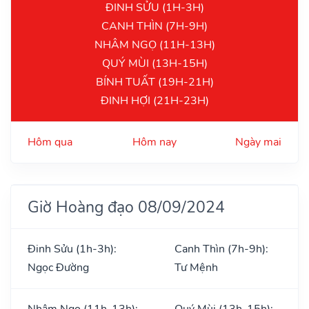
ĐINH SỬU (1H-3H)
CANH THÌN (7H-9H)
NHÂM NGỌ (11H-13H)
QUÝ MÙI (13H-15H)
BÍNH TUẤT (19H-21H)
ĐINH HỢI (21H-23H)
Hôm qua
Hôm nay
Ngày mai
Giờ Hoàng đạo 08/09/2024
Đinh Sửu (1h-3h):
Canh Thìn (7h-9h):
Ngọc Đường
Tư Mệnh
Nhâm Ngọ (11h-13h):
Quý Mùi (13h-15h):