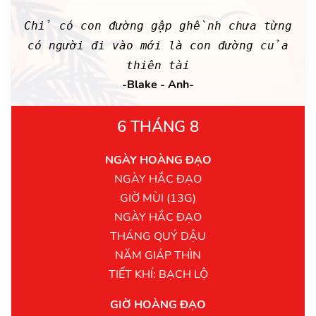
Chỉ có con đường gập ghềnh chưa từng
có người đi vào mới là con đường của
thiên tài
-Blake - Anh-
6 THÁNG 8
NGÀY HOÀNG ĐẠO
NGÀY HẮC ĐẠO
GIỜ MÙI (13G)
NGÀY HẮC ĐẠO
THÁNG QUÝ DẬU
NĂM GIÁP THÌN
TIẾT KHÍ: BẠCH LỘ
GIỜ HOÀNG ĐẠO