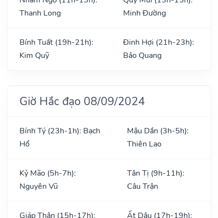
Thanh Long
Minh Đường
Bính Tuất (19h-21h):
Đinh Hợi (21h-23h):
Kim Quỹ
Bảo Quang
Giờ Hắc đạo 08/09/2024
Bính Tý (23h-1h): Bạch
Mậu Dần (3h-5h):
Hổ
Thiên Lao
Kỷ Mão (5h-7h):
Tân Tị (9h-11h):
Nguyên Vũ
Câu Trận
Giáp Thân (15h-17h):
Ất Dậu (17h-19h):