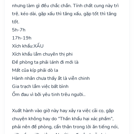
nhưng làm gì đều chắc chắn. Tính chất cung này trì
trệ, kéo dài, gặp xấu thì tăng xấu, gặp tốt thì tăng
tốt.
5h-7h
17h-19h
Xích khẩu:
XẤU
Xích khẩu lắm chuyên thị phi
Đề phòng ta phải lánh đi mới là
Mất của kíp phải dò la
Hành nhân chưa thấy ắt là viễn chinh
Gia trạch lắm việc bất bình
Ốm đau vì bởi yêu tinh trêu người..
Xuất hành vào giờ này hay xảy ra việc cãi cọ, gặp
chuyện không hay do "Thần khẩu hại xác phầm",
phải nên đề phòng, cẩn thận trong lời ăn tiếng nói,