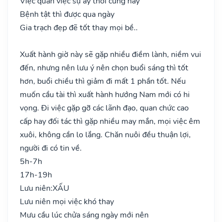
Việc quan việc sự ấy thời cùng hay
Bệnh tật thì được qua ngày
Gia trạch đẹp đẽ tốt thay mọi bề..
Xuất hành giờ này sẽ gặp nhiều điềm lành, niềm vui
đến, nhưng nên lưu ý nên chọn buổi sáng thì tốt
hơn, buổi chiều thì giảm đi mất 1 phần tốt. Nếu
muốn cầu tài thì xuất hành hướng Nam mới có hi
vọng. Đi việc gặp gỡ các lãnh đạo, quan chức cao
cấp hay đối tác thì gặp nhiều may mắn, mọi việc êm
xuôi, không cần lo lắng. Chăn nuôi đều thuận lợi,
người đi có tin về.
5h-7h
17h-19h
Lưu niên:
XẤU
Lưu niên mọi việc khó thay
Mưu cầu lúc chửa sáng ngày mới nên