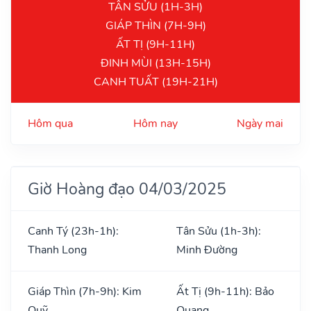
TÂN SỬU (1H-3H)
GIÁP THÌN (7H-9H)
ẤT TỊ (9H-11H)
ĐINH MÙI (13H-15H)
CANH TUẤT (19H-21H)
Hôm qua
Hôm nay
Ngày mai
Giờ Hoàng đạo 04/03/2025
Canh Tý (23h-1h):
Tân Sửu (1h-3h):
Thanh Long
Minh Đường
Giáp Thìn (7h-9h): Kim
Ất Tị (9h-11h): Bảo
Quỹ
Quang