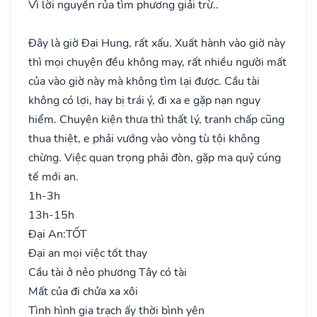
Vì lời nguyền rủa tìm phương giải trừ..
Đây là giờ Đại Hung, rất xấu. Xuất hành vào giờ này
thì mọi chuyện đều không may, rất nhiều người mất
của vào giờ này mà không tìm lại được. Cầu tài
không có lợi, hay bị trái ý, đi xa e gặp nạn nguy
hiểm. Chuyện kiện thưa thì thất lý, tranh chấp cũng
thua thiệt, e phải vướng vào vòng tù tội không
chừng. Việc quan trọng phải đòn, gặp ma quỷ cúng
tế mới an.
1h-3h
13h-15h
Đại An:
TỐT
Đại an mọi việc tốt thay
Cầu tài ở nẻo phương Tây có tài
Mất của đi chửa xa xôi
Tình hình gia trạch ấy thời bình yên