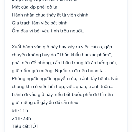
Mất của kíp phải dò la
Hành nhân chưa thấy ắt là viễn chinh
Gia trạch lắm việc bất bình
Ốm đau vì bởi yêu tinh trêu người..
Xuất hành vào giờ này hay xảy ra việc cãi cọ, gặp
chuyện không hay do "Thần khẩu hại xác phầm",
phải nên đề phòng, cẩn thận trong lời ăn tiếng nói,
giữ mồm giữ miệng. Người ra đi nên hoãn lại.
Phòng người người nguyền rủa, tránh lây bệnh. Nói
chung khi có việc hội họp, việc quan, tranh luận…
tránh đi vào giờ này, nếu bắt buộc phải đi thì nên
giữ miệng dễ gây ẩu đả cãi nhau.
9h-11h
21h-23h
Tiểu cát:
TỐT