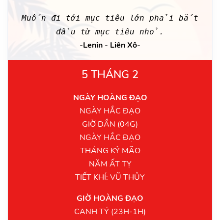
Muốn đi tới mục tiêu lớn phải bắt
đầu từ mục tiêu nhỏ.
-Lenin - Liên Xô-
5 THÁNG 2
NGÀY HOÀNG ĐẠO
NGÀY HẮC ĐẠO
GIỜ DẦN (04G)
NGÀY HẮC ĐẠO
THÁNG KỶ MÃO
NĂM ẤT TỴ
TIẾT KHÍ: VŨ THỦY
GIỜ HOÀNG ĐẠO
CANH TÝ (23H-1H)