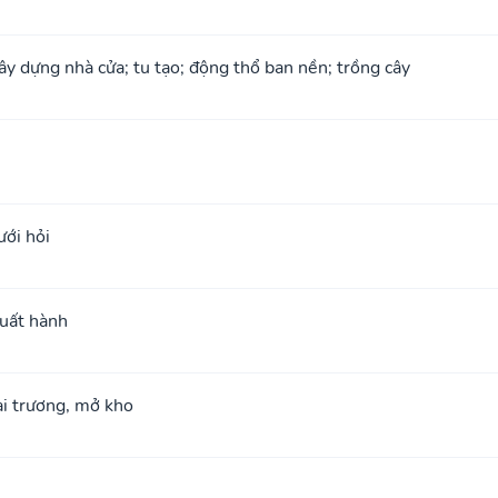
xây dựng nhà cửa; tu tạo; động thổ ban nền; trồng cây
ưới hỏi
xuất hành
hai trương, mở kho