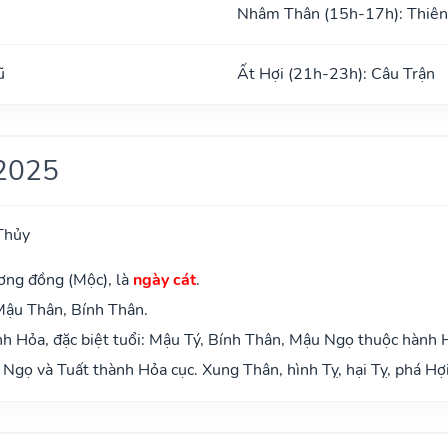
Nhâm Thân (15h-17h): Thiên
ũ
Ất Hợi (21h-23h): Câu Trận
2025
Thủy
ơng đồng (Mộc), là
ngày cát
.
Mậu Thân, Bính Thân.
h Hỏa, đặc biệt tuổi: Mậu Tý, Bính Thân, Mậu Ngọ thuộc hành 
Ngọ và Tuất thành Hỏa cục. Xung Thân, hình Tỵ, hại Tỵ, phá Hợi