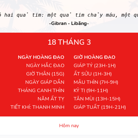
có hai quả tim: một quả tim chảy máu, một q
-Gibran - Libăng-
18 THÁNG 3
NGÀY HOÀNG ĐẠO
GIỜ HOÀNG ĐẠO
NGÀY HẮC ĐẠO
GIÁP TÝ (23H-1H)
GIỜ THÂN (15G)
ẤT SỬU (1H-3H)
NGÀY GIÁP DẦN
MẬU THÌN (7H-9H)
THÁNG CANH THÌN
KỶ TỊ (9H-11H)
NĂM ẤT TỴ
TÂN MÙI (13H-15H)
TIẾT KHÍ: THANH MINH
GIÁP TUẤT (19H-21H)
Hôm nay