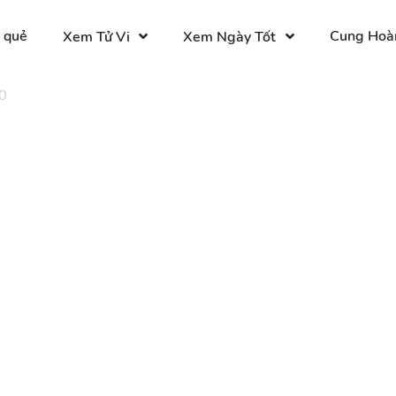
 quẻ
Cung Hoà
Xem Tử Vi
Xem Ngày Tốt
0