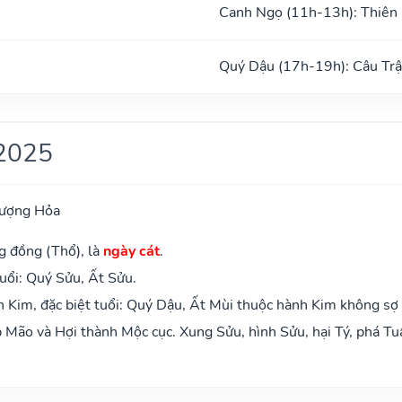
Canh Ngọ (11h-13h): Thiên
ũ
Quý Dậu (17h-19h): Câu Tr
2025
hượng Hỏa
g đồng (Thổ), là
ngày cát
.
uổi: Quý Sửu, Ất Sửu.
 Kim, đặc biệt tuổi: Quý Dậu, Ất Mùi thuộc hành Kim không sợ
Mão và Hợi thành Mộc cục. Xung Sửu, hình Sửu, hại Tý, phá Tu