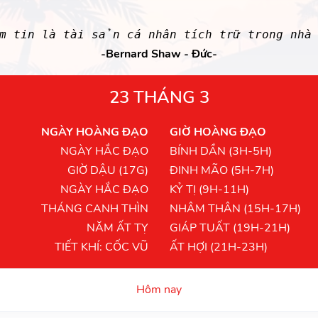
m tin là tài sản cá nhân tích trữ trong nhà 
-Bernard Shaw - Đức-
23 THÁNG 3
NGÀY HOÀNG ĐẠO
GIỜ HOÀNG ĐẠO
NGÀY HẮC ĐẠO
BÍNH DẦN (3H-5H)
GIỜ DẬU (17G)
ĐINH MÃO (5H-7H)
NGÀY HẮC ĐẠO
KỶ TỊ (9H-11H)
THÁNG CANH THÌN
NHÂM THÂN (15H-17H)
NĂM ẤT TỴ
GIÁP TUẤT (19H-21H)
TIẾT KHÍ: CỐC VŨ
ẤT HỢI (21H-23H)
Hôm nay