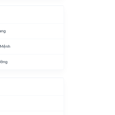
ang
 Mệnh
ường