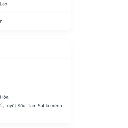
 Lao
ận
 Hỏa.
ất, tuyệt Sửu. Tam Sát kị mệnh