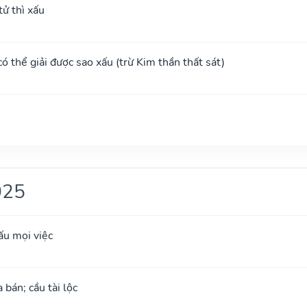
ử thì xấu
 có thể giải được sao xấu (trừ Kim thần thất sát)
025
ấu mọi việc
 bán; cầu tài lộc