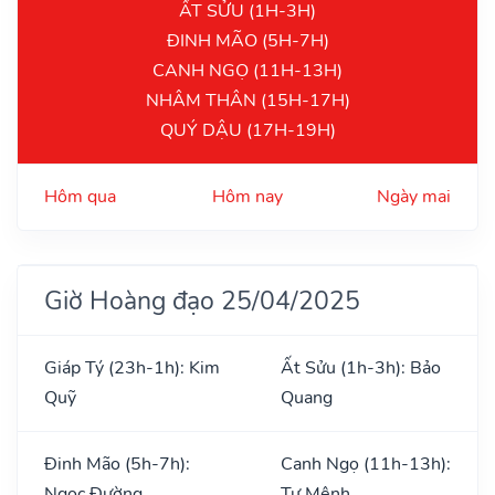
ẤT SỬU (1H-3H)
ĐINH MÃO (5H-7H)
CANH NGỌ (11H-13H)
NHÂM THÂN (15H-17H)
QUÝ DẬU (17H-19H)
Hôm qua
Hôm nay
Ngày mai
Giờ Hoàng đạo 25/04/2025
Giáp Tý (23h-1h): Kim
Ất Sửu (1h-3h): Bảo
Quỹ
Quang
Đinh Mão (5h-7h):
Canh Ngọ (11h-13h):
Ngọc Đường
Tư Mệnh