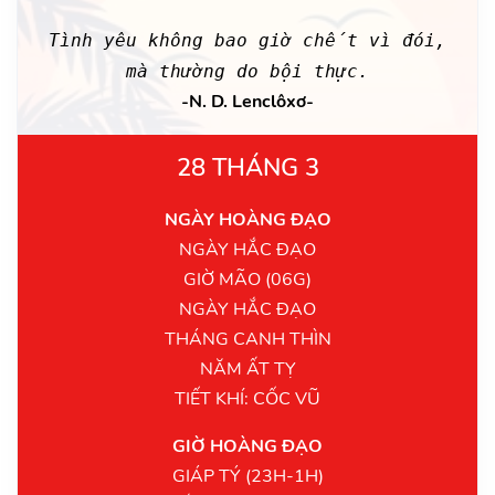
Tình yêu không bao giờ chết vì đói,
mà thường do bội thực.
-N. D. Lenclôxơ-
28 THÁNG 3
NGÀY HOÀNG ĐẠO
NGÀY HẮC ĐẠO
GIỜ MÃO (06G)
NGÀY HẮC ĐẠO
THÁNG CANH THÌN
NĂM ẤT TỴ
TIẾT KHÍ: CỐC VŨ
GIỜ HOÀNG ĐẠO
GIÁP TÝ (23H-1H)