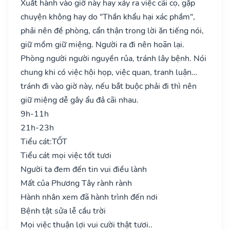
Xuất hành vào giờ này hay xảy ra việc cãi cọ, gặp
chuyện không hay do "Thần khẩu hại xác phầm",
phải nên đề phòng, cẩn thận trong lời ăn tiếng nói,
giữ mồm giữ miệng. Người ra đi nên hoãn lại.
Phòng người người nguyền rủa, tránh lây bệnh. Nói
chung khi có việc hội họp, việc quan, tranh luận…
tránh đi vào giờ này, nếu bắt buộc phải đi thì nên
giữ miệng dễ gây ẩu đả cãi nhau.
9h-11h
21h-23h
Tiểu cát:
TỐT
Tiểu cát mọi việc tốt tươi
Người ta đem đến tin vui điều lành
Mất của Phương Tây rành rành
Hành nhân xem đã hành trình đến nơi
Bệnh tật sửa lễ cầu trời
Mọi việc thuận lợi vui cười thật tươi..