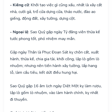
- Kiêng cữ
: Khởi tạo việc gì cũng xấu, nhất là xây cất
nhà, cưới gả, trổ cửa dựng cửa, tháo nước, đào ao
giếng, động đất, xây tường, dựng cột.
- Ngoại lệ
: Sao Quỷ gặp ngày Tý đăng viên thừa kế
tước phong tốt, phó nhiệm may mắn.
Gặp ngày Thân là Phục Đoạn Sát kỵ chôn cất, xuất
hành, thừa kế, chia gia tài, khởi công, lập lò gốm lò
nhuộm; nhưng nên tiến hành xây tường, lấp hang
lỗ, làm cầu tiêu, kết dứt điều hung hại.
Sao Quỷ gặp 16 âm lịch ngày Diệt Một kỵ làm rượu,
lập lò gốm lò nhuộm, vào làm hành chính, kỵ nhất
đi thuyền.