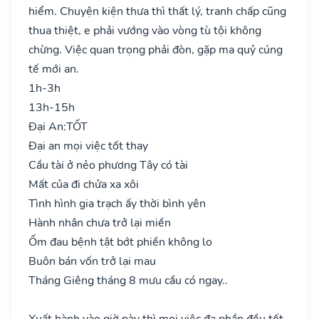
hiểm. Chuyện kiện thưa thì thất lý, tranh chấp cũng
thua thiệt, e phải vướng vào vòng tù tội không
chừng. Việc quan trọng phải đòn, gặp ma quỷ cúng
tế mới an.
1h-3h
13h-15h
Đại An:
TỐT
Đại an mọi việc tốt thay
Cầu tài ở nẻo phương Tây có tài
Mất của đi chửa xa xôi
Tình hình gia trạch ấy thời bình yên
Hành nhân chưa trở lại miền
Ốm đau bệnh tật bớt phiền không lo
Buôn bán vốn trở lại mau
Tháng Giêng tháng 8 mưu cầu có ngay..
Xuất hành vào giờ này thì mọi việc đa phần đều tốt