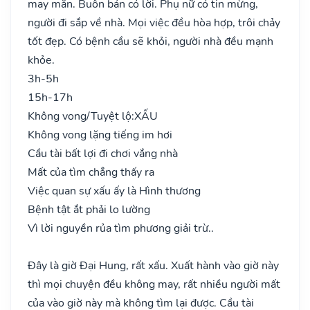
may mắn. Buôn bán có lời. Phụ nữ có tin mừng,
người đi sắp về nhà. Mọi việc đều hòa hợp, trôi chảy
tốt đẹp. Có bệnh cầu sẽ khỏi, người nhà đều mạnh
khỏe.
3h-5h
15h-17h
Không vong/Tuyệt lộ:
XẤU
Không vong lặng tiếng im hơi
Cầu tài bất lợi đi chơi vắng nhà
Mất của tìm chẳng thấy ra
Việc quan sự xấu ấy là Hình thương
Bệnh tật ắt phải lo lường
Vì lời nguyền rủa tìm phương giải trừ..
Đây là giờ Đại Hung, rất xấu. Xuất hành vào giờ này
thì mọi chuyện đều không may, rất nhiều người mất
của vào giờ này mà không tìm lại được. Cầu tài