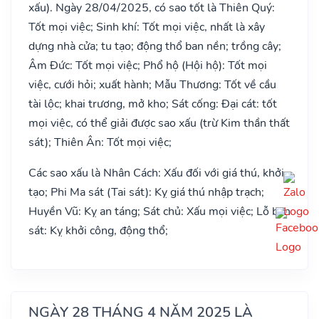
xấu). Ngày 28/04/2025, có sao tốt là Thiên Quý:
Tốt mọi việc; Sinh khí: Tốt mọi việc, nhất là xây
dựng nhà cửa; tu tạo; động thổ ban nền; trồng cây;
Âm Đức: Tốt mọi việc; Phổ hộ (Hội hộ): Tốt mọi
việc, cưới hỏi; xuất hành; Mẫu Thương: Tốt về cầu
tài lộc; khai trương, mở kho; Sát cống: Đại cát: tốt
mọi việc, có thể giải được sao xấu (trừ Kim thần thất
sát); Thiên Ân: Tốt mọi việc;
Các sao xấu là Nhân Cách: Xấu đối với giá thú, khởi
tạo; Phi Ma sát (Tai sát): Kỵ giá thú nhập trạch;
Huyền Vũ: Kỵ an táng; Sát chủ: Xấu mọi việc; Lỗ ban
sát: Kỵ khởi công, động thổ;
NGÀY 28 THÁNG 4 NĂM 2025 LÀ