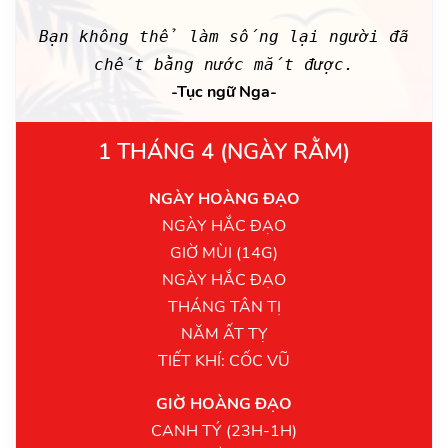
Bạn không thể làm sống lại người đã
chết bằng nước mắt được.
-Tục ngữ Nga-
1 THÁNG 4 (NGÀY RẰM)
NGÀY HOÀNG ĐẠO
NGÀY HẮC ĐẠO
GIỜ MÙI (14G)
NGÀY HẮC ĐẠO
THÁNG TÂN TỊ
NĂM ẤT TỴ
TIẾT KHÍ: CỐC VŨ
GIỜ HOÀNG ĐẠO
CANH TÝ (23H-1H)