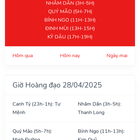
NHÂM DẦN (3H-5H)
QUÝ MÃO (5H-7H)
BÍNH NGỌ (11H-13H)
ĐINH MÙI (13H-15H)
KỶ DẬU (17H-19H)
Hôm qua
Hôm nay
Ngày mai
Giờ Hoàng đạo 28/04/2025
Canh Tý (23h-1h): Tư
Nhâm Dần (3h-5h):
Mệnh
Thanh Long
Quý Mão (5h-7h):
Bính Ngọ (11h-13h):
Minh Đường
Kim Quỹ