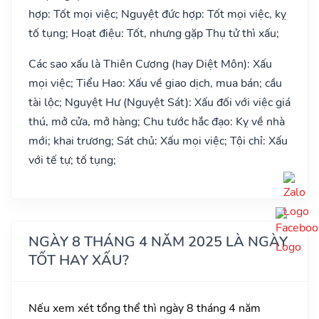
hợp: Tốt mọi việc; Nguyệt đức hợp: Tốt mọi việc, kỵ
tố tụng; Hoạt điệu: Tốt, nhưng gặp Thụ tử thì xấu;
Các sao xấu là Thiên Cương (hay Diệt Môn): Xấu
mọi việc; Tiểu Hao: Xấu về giao dịch, mua bán; cầu
tài lộc; Nguyệt Hư (Nguyệt Sát): Xấu đối với việc giá
thú, mở cửa, mở hàng; Chu tước hắc đạo: Kỵ về nhà
mới; khai trương; Sát chủ: Xấu mọi việc; Tội chỉ: Xấu
với tế tự; tố tụng;
NGÀY 8 THÁNG 4 NĂM 2025 LÀ NGÀY
TỐT HAY XẤU?
Nếu xem xét tổng thể thì ngày 8 tháng 4 năm