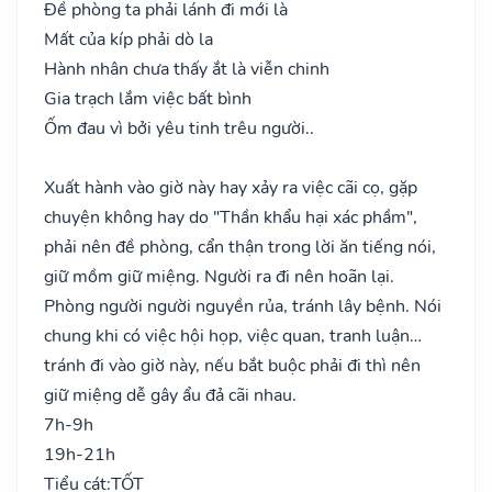
Đề phòng ta phải lánh đi mới là
Mất của kíp phải dò la
Hành nhân chưa thấy ắt là viễn chinh
Gia trạch lắm việc bất bình
Ốm đau vì bởi yêu tinh trêu người..
Xuất hành vào giờ này hay xảy ra việc cãi cọ, gặp
chuyện không hay do "Thần khẩu hại xác phầm",
phải nên đề phòng, cẩn thận trong lời ăn tiếng nói,
giữ mồm giữ miệng. Người ra đi nên hoãn lại.
Phòng người người nguyền rủa, tránh lây bệnh. Nói
chung khi có việc hội họp, việc quan, tranh luận…
tránh đi vào giờ này, nếu bắt buộc phải đi thì nên
giữ miệng dễ gây ẩu đả cãi nhau.
7h-9h
19h-21h
Tiểu cát:
TỐT