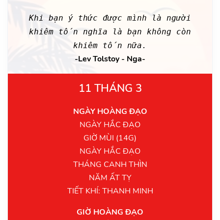
Khi bạn ý thức được mình là người
khiêm tốn nghĩa là bạn không còn
khiêm tốn nữa.
-Lev Tolstoy - Nga-
11 THÁNG 3
NGÀY HOÀNG ĐẠO
NGÀY HẮC ĐẠO
GIỜ MÙI (14G)
NGÀY HẮC ĐẠO
THÁNG CANH THÌN
NĂM ẤT TỴ
TIẾT KHÍ: THANH MINH
GIỜ HOÀNG ĐẠO