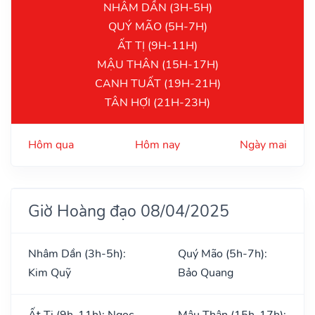
NHÂM DẦN (3H-5H)
QUÝ MÃO (5H-7H)
ẤT TỊ (9H-11H)
MẬU THÂN (15H-17H)
CANH TUẤT (19H-21H)
TÂN HỢI (21H-23H)
Hôm qua
Hôm nay
Ngày mai
Giờ Hoàng đạo 08/04/2025
Nhâm Dần (3h-5h):
Quý Mão (5h-7h):
Kim Quỹ
Bảo Quang
Ất Tị (9h-11h): Ngọc
Mậu Thân (15h-17h):