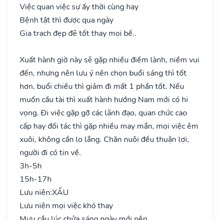
Việc quan việc sự ấy thời cùng hay
Bệnh tật thì được qua ngày
Gia trạch đẹp đẽ tốt thay mọi bề..
Xuất hành giờ này sẽ gặp nhiều điềm lành, niềm vui
đến, nhưng nên lưu ý nên chọn buổi sáng thì tốt
hơn, buổi chiều thì giảm đi mất 1 phần tốt. Nếu
muốn cầu tài thì xuất hành hướng Nam mới có hi
vọng. Đi việc gặp gỡ các lãnh đạo, quan chức cao
cấp hay đối tác thì gặp nhiều may mắn, mọi việc êm
xuôi, không cần lo lắng. Chăn nuôi đều thuận lợi,
người đi có tin về.
3h-5h
15h-17h
Lưu niên:
XẤU
Lưu niên mọi việc khó thay
Mưu cầu lúc chửa sáng ngày mới nên