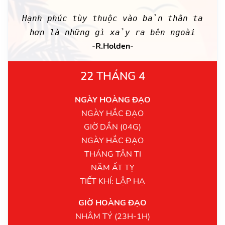
Hạnh phúc tùy thuộc vào bản thân ta
hơn là những gì xảy ra bên ngoài
-R.Holden-
22 THÁNG 4
NGÀY HOÀNG ĐẠO
NGÀY HẮC ĐẠO
GIỜ DẦN (04G)
NGÀY HẮC ĐẠO
THÁNG TÂN TỊ
NĂM ẤT TỴ
TIẾT KHÍ: LẬP HẠ
GIỜ HOÀNG ĐẠO
NHÂM TÝ (23H-1H)