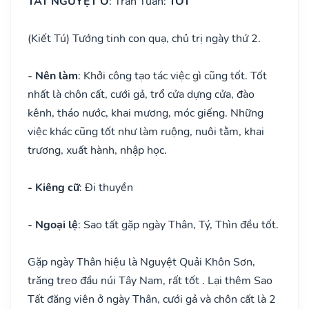
TẤT NGUYỆT Ô
: Trần Tuấn:
TỐT
(Kiết Tú) Tướng tinh con quạ, chủ trị ngày thứ 2.
- Nên làm
: Khởi công tạo tác việc gì cũng tốt. Tốt
nhất là chôn cất, cưới gả, trổ cửa dựng cửa, đào
kênh, tháo nước, khai mương, móc giếng. Những
việc khác cũng tốt như làm ruộng, nuôi tằm, khai
trương, xuất hành, nhập học.
- Kiêng cữ
: Đi thuyền
- Ngoại lệ
: Sao tất gặp ngày Thân, Tý, Thìn đều tốt.
Gặp ngày Thân hiệu là Nguyệt Quải Khôn Sơn,
trăng treo đầu núi Tây Nam, rất tốt . Lại thêm Sao
Tất đăng viên ở ngày Thân, cưới gả và chôn cất là 2