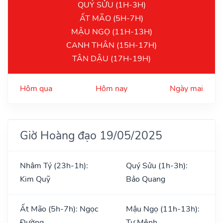
QUÝ SỬU (1H-3H)
ẤT MÃO (5H-7H)
MẬU NGỌ (11H-13H)
CANH THÂN (15H-17H)
TÂN DẬU (17H-19H)
Hôm qua
Hôm nay
Ngày mai
Giờ Hoàng đạo 19/05/2025
Nhâm Tý (23h-1h):
Quý Sửu (1h-3h):
Kim Quỹ
Bảo Quang
Ất Mão (5h-7h): Ngọc
Mậu Ngọ (11h-13h):
Đường
Tư Mệnh