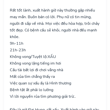
Rất tốt lành, xuất hành giờ này thường gặp nhiều
may mắn. Buôn bán có lời. Phụ nữ có tin mừng,
người đi sắp về nhà. Mọi việc đều hòa hợp, trôi chảy
tốt đẹp. Có bệnh cầu sẽ khỏi, người nhà đều mạnh
khỏe.
9h-11h
21h-23h
Không vong/Tuyệt lộ:
XẤU
Không vong lặng tiếng im hơi
Cầu tài bất lợi đi chơi vắng nhà
Mất của tìm chẳng thấy ra
Việc quan sự xấu ấy là Hình thương
Bệnh tật ắt phải lo lường
Vì lời nguyền rủa tìm phương giải trừ..
Đây là giờ Đại Hung, rất xấu. Xuất hành vào giờ này