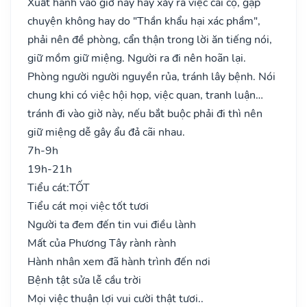
Xuất hành vào giờ này hay xảy ra việc cãi cọ, gặp
chuyện không hay do "Thần khẩu hại xác phầm",
phải nên đề phòng, cẩn thận trong lời ăn tiếng nói,
giữ mồm giữ miệng. Người ra đi nên hoãn lại.
Phòng người người nguyền rủa, tránh lây bệnh. Nói
chung khi có việc hội họp, việc quan, tranh luận…
tránh đi vào giờ này, nếu bắt buộc phải đi thì nên
giữ miệng dễ gây ẩu đả cãi nhau.
7h-9h
19h-21h
Tiểu cát:
TỐT
Tiểu cát mọi việc tốt tươi
Người ta đem đến tin vui điều lành
Mất của Phương Tây rành rành
Hành nhân xem đã hành trình đến nơi
Bệnh tật sửa lễ cầu trời
Mọi việc thuận lợi vui cười thật tươi..