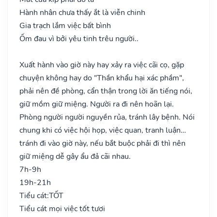
Hành nhân chưa thấy ắt là viễn chinh
Gia trạch lắm việc bất bình
Ốm đau vì bởi yêu tinh trêu người..
Xuất hành vào giờ này hay xảy ra việc cãi cọ, gặp
chuyện không hay do "Thần khẩu hại xác phầm",
phải nên đề phòng, cẩn thận trong lời ăn tiếng nói,
giữ mồm giữ miệng. Người ra đi nên hoãn lại.
Phòng người người nguyền rủa, tránh lây bệnh. Nói
chung khi có việc hội họp, việc quan, tranh luận…
tránh đi vào giờ này, nếu bắt buộc phải đi thì nên
giữ miệng dễ gây ẩu đả cãi nhau.
7h-9h
19h-21h
Tiểu cát:
TỐT
Tiểu cát mọi việc tốt tươi