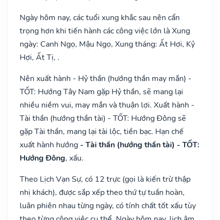
Ngày hôm nay, các tuổi xung khắc sau nên cẩn
trọng hơn khi tiến hành các công việc lớn là Xung
ngày: Canh Ngọ, Mậu Ngọ, Xung tháng: Ất Hợi, Kỷ
Hợi, Ất Tị, .
Nên xuất hành - Hỷ thần (hướng thần may mắn) -
TỐT: Hướng Tây Nam gặp Hỷ thần, sẽ mang lại
nhiều niềm vui, may mắn và thuận lợi. Xuất hành -
Tài thần (hướng thần tài) - TỐT: Hướng Đông sẽ
gặp Tài thần, mang lại tài lộc, tiền bạc. Hạn chế
xuất hành hướng
- Tài thần (hướng thần tài) - TỐT:
Hướng Đông
, xấu.
Theo Lịch Vạn Sự, có 12 trực (gọi là kiến trừ thập
nhị khách), được sắp xếp theo thứ tự tuần hoàn,
luân phiên nhau từng ngày, có tính chất tốt xấu tùy
theo từng công việc cụ thể. Ngày hôm nay, lịch âm