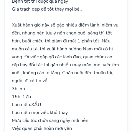
Bệnh tật thì được qua ngày
Gia trạch đẹp đẽ tốt thay mọi bề..
Xuất hành giờ này sẽ gặp nhiều điềm lành, niềm vui
đến, nhưng nên lưu ý nên chọn buổi sáng thì tốt
hơn, buổi chiều thì giảm đi mất 1 phần tốt. Nếu
muốn cầu tài thì xuất hành hướng Nam mới có hi
vọng. Đi việc gặp gỡ các lãnh đạo, quan chức cao
cấp hay đối tác thì gặp nhiều may mắn, mọi việc êm
xuôi, không cần lo lắng. Chăn nuôi đều thuận lợi,
người đi có tin về.
3h-5h
15h-17h
Lưu niên:
XẤU
Lưu niên mọi việc khó thay
Mưu cầu lúc chửa sáng ngày mới nên
Việc quan phải hoãn mới yên