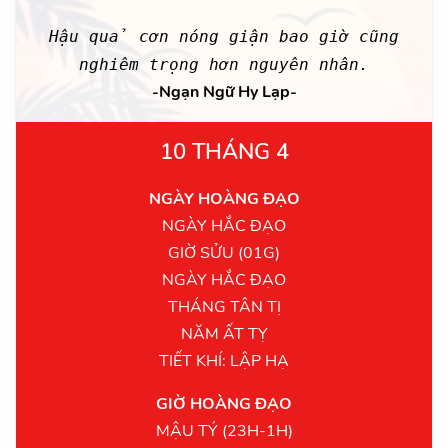
Hậu quả cơn nóng giận bao giờ cũng
nghiêm trọng hơn nguyên nhân.
-Ngạn Ngữ Hy Lạp-
10 THÁNG 4
NGÀY HOÀNG ĐẠO
NGÀY HẮC ĐẠO
GIỜ SỬU (01G)
NGÀY HẮC ĐẠO
THÁNG TÂN TỊ
NĂM ẤT TỴ
TIẾT KHÍ: LẬP HẠ
GIỜ HOÀNG ĐẠO
MẬU TÝ (23H-1H)