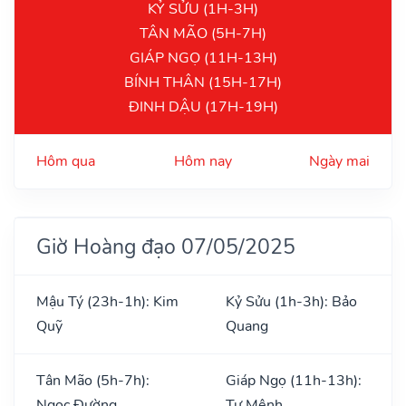
KỶ SỬU (1H-3H)
TÂN MÃO (5H-7H)
GIÁP NGỌ (11H-13H)
BÍNH THÂN (15H-17H)
ĐINH DẬU (17H-19H)
Hôm qua
Hôm nay
Ngày mai
Giờ Hoàng đạo 07/05/2025
Mậu Tý (23h-1h): Kim
Kỷ Sửu (1h-3h): Bảo
Quỹ
Quang
Tân Mão (5h-7h):
Giáp Ngọ (11h-13h):
Ngọc Đường
Tư Mệnh