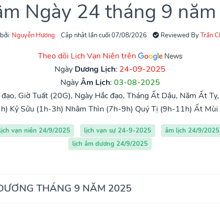
 âm Ngày 24 tháng 9 năm
 bởi:
Nguyễn Hương
Cập nhật lần cuối 07/08/2026
Reviewed By
Trần 
Theo dõi Lịch Vạn Niên trên
Ngày
Dương Lịch
:
24-09-2025
Ngày
Âm Lịch
:
03-08-2025
đạo, Giờ Tuất (20G), Ngày Hắc đạo, Tháng Ất Dậu, Năm Ất Tỵ
h)
Kỷ Sửu (1h-3h)
Nhâm Thìn (7h-9h)
Quý Tị (9h-11h)
Ất Mùi
lịch vạn niên 24/9/2025
lịch vạn sự 24-9-2025
âm lịch 24/9/2025
lịch âm dương 24/9/2025
 DƯƠNG THÁNG 9 NĂM 2025