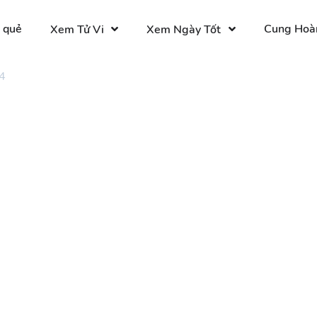
 quẻ
Cung Hoà
Xem Tử Vi
Xem Ngày Tốt
4