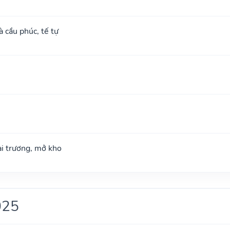
à cầu phúc, tế tự
hai trương, mở kho
025