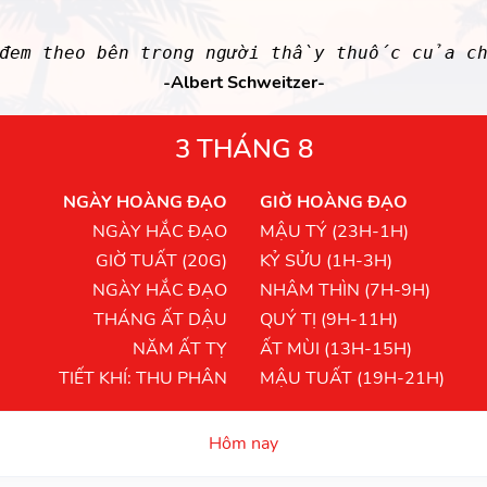
 đem theo bên trong người thầy thuốc của c
-Albert Schweitzer-
3 THÁNG 8
NGÀY HOÀNG ĐẠO
GIỜ HOÀNG ĐẠO
NGÀY HẮC ĐẠO
MẬU TÝ (23H-1H)
GIỜ TUẤT (20G)
KỶ SỬU (1H-3H)
NGÀY HẮC ĐẠO
NHÂM THÌN (7H-9H)
THÁNG ẤT DẬU
QUÝ TỊ (9H-11H)
NĂM ẤT TỴ
ẤT MÙI (13H-15H)
TIẾT KHÍ: THU PHÂN
MẬU TUẤT (19H-21H)
Hôm nay