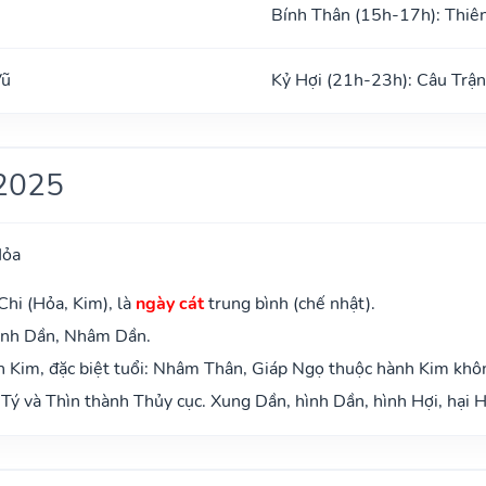
Bính Thân (15h-17h): Thiê
Vũ
Kỷ Hợi (21h-23h): Câu Trận
2025
Hỏa
Chi (Hỏa, Kim), là
ngày cát
trung bình (chế nhật).
anh Dần, Nhâm Dần.
 Kim, đặc biệt tuổi: Nhâm Thân, Giáp Ngọ thuộc hành Kim khô
Tý và Thìn thành Thủy cục. Xung Dần, hình Dần, hình Hợi, hại H