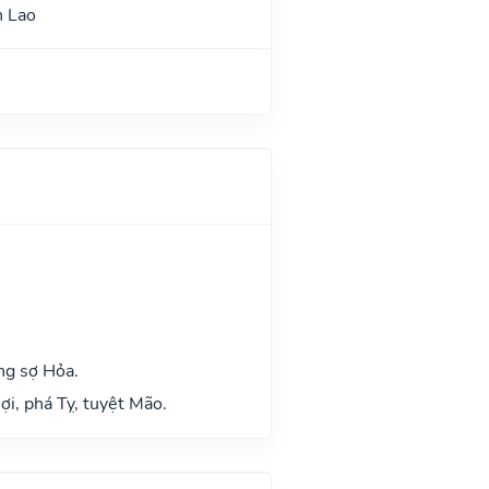
n Lao
ng sợ Hỏa.
ợi, phá Tỵ, tuyệt Mão.