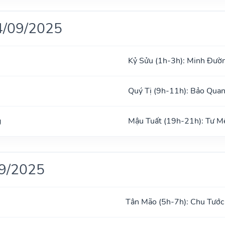
4/09/2025
Kỷ Sửu (1h-3h): Minh Đườ
Quý Tị (9h-11h): Bảo Qua
g
Mậu Tuất (19h-21h): Tư M
09/2025
Tân Mão (5h-7h): Chu Tước